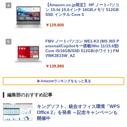
【Amazon.co.jp限定】 HP ノートパソコ
ン 15-fd 15.6インチ 16GBメモリ 512GB
SSD インテル Core 5
￥129,800
FMV ノートパソコン WE1-K3 (MS 365 P
ersonal/Copilotキー搭載/Win 11/15.6型/
Core i5/16GB/SSD 512GB/ホワイト) FM
VWK3E15W_AZ
￥139,880
Amazonランキングをもっと見る
編集部のおすすめ記事
Robloxギフトカード - 800 Robux 【限
生成AIパスポート公式テキスト 第４版
Amazon Kindle Paperwhite (16GB) 7イ
キングソフト、統合オフィス環境「WPS
定バーチャルアイテムを含む】 【オンラ
ンチディスプレイ、色調調節ライト、12
Office 2」を発表 ～記念キャンペーンも
インゲームコード】 ロブロックス | オン
週間持続バッテリー、広告なし、ブラッ
￥1,766
開催中
ラインコード版
ク