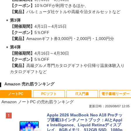
【クーポン】
10％OFFが利用できるほか、
【賞品】
バルミューダ社ケトルや高級今治タオルセットなど
第3弾
【開催期間】
4月1日～4月15日
【クーポン】
5％OFF
【賞品】
Amazonギフト券3,000円・2,000円・1,000円分
第4弾
【開催期間】
4月16日～4月30日
【クーポン】
5％OFF
【賞品】
高級グルメ専門カタログギフトや日帰り温泉体験入り
カタログギフトなど
Amazon 売れ筋ランキング
ノートPC
PCソフト
IT入門書
電子書籍リーダー
Amazon ノートPC の売れ筋ランキング
更新日時：2026/08/07 12:05
Apple 2026 MacBook Neo A18 Proチッ
プ搭載13インチノートブック：AIとAppl
e Intelligence、Liquid Retinaディスプ
レイ、8GBメモリ、512GB SSD、1080p