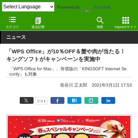
Powered by
Translate
窓の杜
オフィス・ドキュメント
オフィス
Windows
カテゴリ
過去記事
検索
Impressサイト
ニュース
「WPS Office」が10％OFF＆蟹や肉が当たる！
キングソフトがキャンペーンを実施中
「WPS Office for Mac」、有償版の「KINGSOFT Internet Se
curity」も対象
長谷川 正太郎
2021年3月1日 17:53
リスト