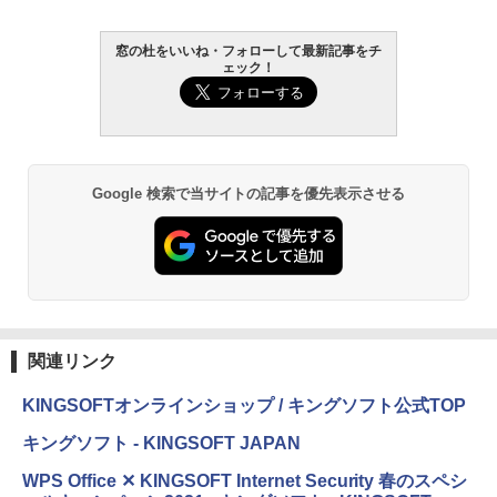
￥1,300
￥22,980
AIイラスト表現辞典: 思い通りの絵を引き
窓の杜をいいね・フォローして最新記事をチ
ェック！
出す プロンプトの言葉 AI画像生成シリー
Microsoft Office Home & Business 202
Amazon Kindle - 目に優しい、かさばら
ズ (はぴーイラストLabo)
4(最新 永続版)|オンラインコード版|Wind
ない、大きな画面で読みやすい、6週間持
ows11、10/mac対応|PC2台
続バッテリー、6インチディスプレイ電子
書籍リーダー、ブラック、16GB、広告な
￥480
し
￥39,582
￥16,980
ClaudeCode いちばんやさしい 教科書:
Google 検索で当サイトの記事を優先表示させる
非エンジニア 初心者 素人 でも安心 使い
Robloxギフトカード - 2,000 Robux 【限
方 マニュアル AI副業にもコンテンツ作成
定バーチャルアイテムを含む】 【オンラ
にもKindle出版にも！ 非エンジニアのた
インゲームコード】 ロブロックス | オン
Kindle Paperwhite シグニチャーエディ
めのAIコーディング入門シリーズ
ラインコード版
ション (32GB) 7インチディスプレイ、明
るさ自動調整、色調調節ライト、12週間
持続バッテリー、広告なし、メタリック
￥99
￥3,200
ブラック
関連リンク
￥27,980
1冊ですべて身につくHTML & CSSとWe
Robloxギフトカード - 1000 Robux 【限
bデザイン入門講座［第2版］
定バーチャルアイテムを含む】 【オンラ
KINGSOFTオンラインショップ / キングソフト公式TOP
インゲームコード】 ロブロックス |オン
ラインコード版
Amazon Kindle Colorsoft | 16GBストレ
￥2,326
キングソフト - KINGSOFT JAPAN
ージ、防水、7インチカラーディスプレ
イ、色調調節ライト、最大8週間持続バッ
￥1,600
WPS Office ✕ KINGSOFT Internet Security 春のスペシ
テリー、広告無し、ブラック (2025年発