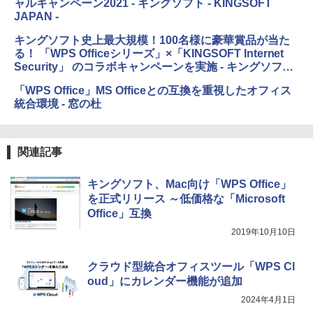
ャルキャンペーン2021 - キングソフト - KINGSOFT
売)
FM TOWNS ハイパー・カタログ: 本体ハ
JAPAN -
ードウェア・市販ソフトウェアのパーフ
Windows版 | Minecraft (マインクラフ
￥31,980
ェクトリストと最新エミュレータ紹介
ト): Java & Bedrock Edition | オンライ
キングソフト史上最大規模！100名様に豪華賞品が当た
ンコード版
る！ 「WPS Officeシリーズ」×「KINGSOFT Internet
￥1,600
Security」 のコラボキャンペーンを実施 - キングソフト
New Amazon Kindle Scribe Colorsoft |
￥3,600
- KINGSOFT JAPAN -
11インチカラーディスプレイ、64GBスト
「WPS Office」MS Officeとの互換を重視したオフィス
レージ、ノート機能搭載、明るさ自動調
統合環境 - 窓の杜
整、色調調節ライト、プレミアムペン付
き、グラファイト
￥115,980
関連記事
キングソフト、Mac向け「WPS Office」
を正式リリース ～低価格な「Microsoft
Office」互換
2019年10月10日
クラウド型統合オフィスツール「WPS Cl
oud」にカレンダー機能が追加
2024年4月1日