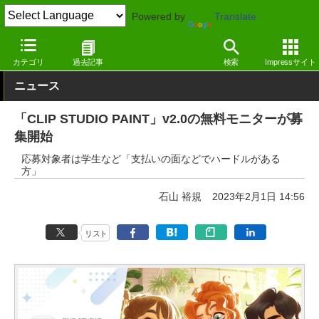
Powered by
Translate
窓の杜
画像・映像・音楽
画像
Windows
カテゴリ
過去記事
検索
Impressサイト
ニュース
「CLIP STUDIO PAINT」v2.0の無料モニターが募
集開始
応募対象者は学生など「支払いの面などでハードルがある
方」
石山 裕規
2023年2月1日 14:56
リスト