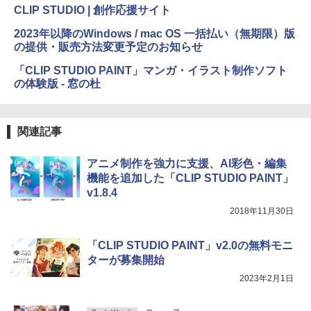
CLIP STUDIO | 創作応援サイト
Amazon Kindle Colorsoft | 16GBストレ
2023年以降のWindows / mac OS 一括払い（無期限）版
ージ、防水、7インチカラーディスプレ
の提供・販売方法変更予定のお知らせ
イ、色調調節ライト、最大8週間持続バッ
テリー、広告無し、ブラック (2025年発
「CLIP STUDIO PAINT」マンガ・イラスト制作ソフト
売)
の体験版 - 窓の杜
￥31,980
関連記事
New Amazon Kindle Scribe Colorsoft |
11インチカラーディスプレイ、64GBスト
アニメ制作を強力に支援、AI彩色・編集
レージ、ノート機能搭載、明るさ自動調
機能を追加した「CLIP STUDIO PAINT」
整、色調調節ライト、プレミアムペン付
き、グラファイト
v1.8.4
2018年11月30日
￥115,980
「CLIP STUDIO PAINT」v2.0の無料モニ
ターが募集開始
2023年2月1日