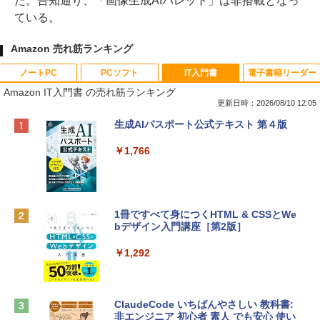
た。告知通り、「画像生成AIパレット」は非搭載となっ
ている。
Amazon 売れ筋ランキング
ノートPC
PCソフト
IT入門書
電子書籍リーダー
Amazon IT入門書 の売れ筋ランキング
更新日時：2026/08/10 12:05
Apple 2026 MacBook Neo A18 Proチッ
Robloxギフトカード - 800 Robux 【限
生成AIパスポート公式テキスト 第４版
プ搭載13インチノートブック：AIとAppl
定バーチャルアイテムを含む】 【オンラ
e Intelligenceのために設計、Liquid Ret
インゲームコード】 ロブロックス | オン
￥1,766
inaディスプレイ、8GBユニファイドメモ
ラインコード版
リ、256GB SSDストレージ、1080p Fac
eTime HDカメラ - インディゴ
￥1,300
￥119,800
1冊ですべて身につくHTML & CSSとWe
bデザイン入門講座［第2版］
Robloxギフトカード - 2,000 Robux 【限
定バーチャルアイテムを含む】 【オンラ
tomtoc 360°保護 15.6 16インチ パソコ
インゲームコード】 ロブロックス | オン
￥1,292
ンケース Dell NEC Lavie ASUS HP dyna
ラインコード版
book Lenovo対応
￥3,200
￥2,952
ClaudeCode いちばんやさしい 教科書:
非エンジニア 初心者 素人 でも安心 使い