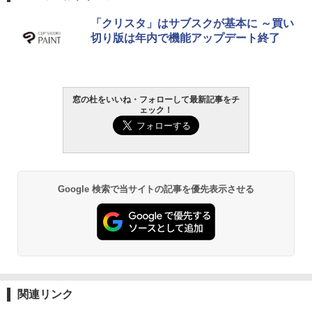
5BUWS
Amazon Kindle - 目に優しい、かさばら
「クリスタ」はサブスクが基本に ～買い
ない、大きな画面で読みやすい、6週間持
￥109,800
切り版は年内で機能アップデート終了
続バッテリー、6インチディスプレイ電子
書籍リーダー、マッチャ、16GB、広告な
し
￥16,980
窓の杜をいいね・フォローして最新記事をチ
ェック！
Kindle Paperwhite シグニチャーエディ
ション (32GB) 7インチディスプレイ、明
るさ自動調整、色調調節ライト、12週間
持続バッテリー、広告なし、メタリック
ブラック
Google 検索で当サイトの記事を優先表示させる
￥27,980
Amazon Kindle Paperwhite (16GB) 7イ
ンチディスプレイ、色調調節ライト、12
週間持続バッテリー、広告なし、ブラッ
ク
関連リンク
￥22,980