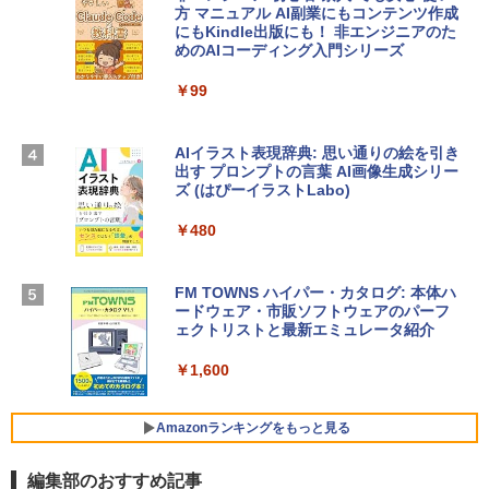
方 マニュアル AI副業にもコンテンツ作成
Robloxギフトカード - 1000 Robux 【限
にもKindle出版にも！ 非エンジニアのた
【Amazon.co.jp限定】 HP ノートパソコ
定バーチャルアイテムを含む】 【オンラ
めのAIコーディング入門シリーズ
ン 15-fd 15.6インチ 16GBメモリ 512GB
インゲームコード】 ロブロックス |オン
SSD インテル Core 5
ラインコード版
￥99
￥129,800
￥1,600
AIイラスト表現辞典: 思い通りの絵を引き
出す プロンプトの言葉 AI画像生成シリー
Apple 2026 MacBook Air M5チップ搭載
Microsoft Office Home & Business 202
ズ (はぴーイラストLabo)
13インチノートブック：AIとApple Intell
4(最新 永続版)|オンラインコード版|Wind
igence、13.6インチLiquid Retinaディ
ows11、10/mac対応|PC2台
￥480
スプレイ、16GBユニファイドメモリ、1
TB SSDストレージ、12MPセンターフレ
￥39,582
ームカメラ、日本語キーボード、Touch I
D - シルバー
FM TOWNS ハイパー・カタログ: 本体ハ
ードウェア・市販ソフトウェアのパーフ
Robloxギフトカード - 10,000 Robux
￥261,414
ェクトリストと最新エミュレータ紹介
【限定バーチャルアイテムを含む】 【オ
ンラインゲームコード】 ロブロックス |
￥1,600
オンラインコード版
【Amazon.co.jp限定】ASUS ノートパソ
コン Vivobook 15 M1502NAQ 15.6イン
￥14,500
チ AMD Ryzen 7 170 メモリ16GB SSD 5
Amazonランキングをもっと見る
12GB Microsoft 365 Personal (24か月
版) 搭載 Windows 11 重量1.7kg Wi-Fi 6
編集部のおすすめ記事
E クワイエットブルー M1502NAQ-R716