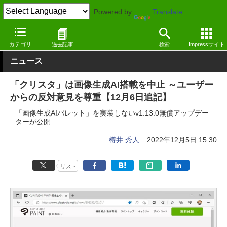
Powered by
Translate
窓の杜
画像・映像・音楽
画像
Windows
カテゴリ
過去記事
検索
Impressサイト
ニュース
「クリスタ」は画像生成AI搭載を中止 ～ユーザー
からの反対意見を尊重【12月6日追記】
「画像生成AIパレット」を実装しないv1.13.0無償アップデー
ターが公開
樽井 秀人
2022年12月5日 15:30
リスト