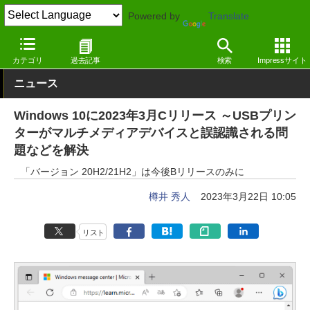
Powered by
Translate
窓の杜
システム・ファイル
システム
Windows
カテゴリ
過去記事
検索
Impressサイト
ニュース
Windows 10に2023年3月Cリリース ～USBプリン
ターがマルチメディアデバイスと誤認識される問
題などを解決
「バージョン 20H2/21H2」は今後Bリリースのみに
樽井 秀人
2023年3月22日 10:05
リスト