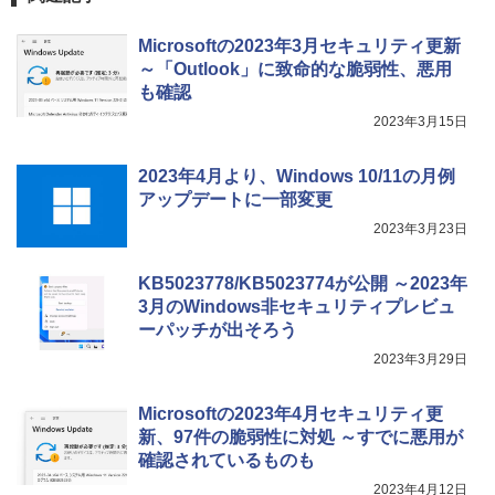
売)
FM TOWNS ハイパー・カタログ: 本体ハ
ードウェア・市販ソフトウェアのパーフ
Microsoftの2023年3月セキュリティ更新
￥31,980
ェクトリストと最新エミュレータ紹介
～「Outlook」に致命的な脆弱性、悪用
も確認
￥1,600
New Amazon Kindle Scribe Colorsoft |
2023年3月15日
11インチカラーディスプレイ、64GBスト
レージ、ノート機能搭載、明るさ自動調
整、色調調節ライト、プレミアムペン付
2023年4月より、Windows 10/11の月例
き、グラファイト
アップデートに一部変更
￥115,980
2023年3月23日
KB5023778/KB5023774が公開 ～2023年
3月のWindows非セキュリティプレビュ
ーパッチが出そろう
2023年3月29日
Microsoftの2023年4月セキュリティ更
新、97件の脆弱性に対処 ～すでに悪用が
確認されているものも
2023年4月12日