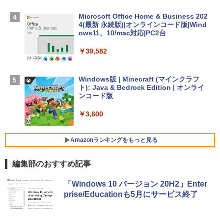
ームカメラ、日本語キーボード、Touch I
D - ミッドナイト
Microsoft Office Home & Business 202
4(最新 永続版)|オンラインコード版|Wind
￥278,800
ows11、10/mac対応|PC2台
￥39,582
【Amazon.co.jp限定】 HP ノートパソコ
ン 15-fd 15.6インチ 16GBメモリ 512GB
SSD インテル Core 5
Windows版 | Minecraft (マインクラフ
ト): Java & Bedrock Edition | オンライ
￥129,800
ンコード版
￥3,600
FMV ノートパソコン WE1-K3 (MS 365 P
ersonal/Copilotキー搭載/Win 11/15.6型/
Core i5/16GB/SSD 512GB/ホワイト) FM
Amazonランキングをもっと見る
VWK3E15W_AZ
編集部のおすすめ記事
￥139,880
生成AIパスポート公式テキスト 第４版
Amazon Kindle - 目に優しい、かさばら
「Windows 10 バージョン 20H2」Enter
ない、大きな画面で読みやすい、6週間持
prise/Educationも5月にサービス終了
続バッテリー、6インチディスプレイ電子
￥1,766
書籍リーダー、マッチャ、16GB、広告な
し