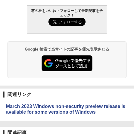
￥16,980
窓の杜をいいね・フォローして最新記事をチ
1冊ですべて身につくHTML & CSSとWe
ェック！
bデザイン入門講座［第2版］
Kindle Paperwhite シグニチャーエディ
ション (32GB) 7インチディスプレイ、明
￥1,292
るさ自動調整、色調調節ライト、12週間
持続バッテリー、広告なし、メタリック
ブラック
Google 検索で当サイトの記事を優先表示させる
ClaudeCode いちばんやさしい 教科書:
￥27,980
非エンジニア 初心者 素人 でも安心 使い
方 マニュアル AI副業にもコンテンツ作成
にもKindle出版にも！ 非エンジニアのた
めのAIコーディング入門シリーズ
Amazon Kindle Paperwhite (16GB) 7イ
ンチディスプレイ、色調調節ライト、12
￥99
週間持続バッテリー、広告なし、ブラッ
ク
関連リンク
￥22,980
AIイラスト表現辞典: 思い通りの絵を引き
出す プロンプトの言葉 AI画像生成シリー
March 2023 Windows non-security preview release is
ズ (はぴーイラストLabo)
available for some versions of Windows
Amazon Kindle Colorsoft | 16GBストレ
￥480
ージ、防水、7インチカラーディスプレ
イ、色調調節ライト、最大8週間持続バッ
テリー、広告無し、ブラック (2025年発
関連記事