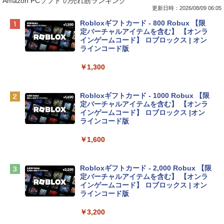
Amazon PCソフト の売れ筋ランキング
更新日時：2026/08/09 06:05
Apple 2026 MacBook Neo A18 Proチッ
Robloxギフトカード - 800 Robux 【限
プ搭載13インチノートブック：AIとAppl
定バーチャルアイテムを含む】 【オンラ
e Intelligenceのために設計、Liquid Ret
インゲームコード】 ロブロックス | オン
inaディスプレイ、8GBユニファイドメモ
ラインコード版
リ、512GB SSDストレージ、1080p Fac
eTime HDカメラ、Touch ID - インディ
￥1,300
ゴ
￥137,800
Robloxギフトカード - 1000 Robux 【限
定バーチャルアイテムを含む】 【オンラ
インゲームコード】 ロブロックス |オン
tomtoc 360°保護 15.6 16インチ パソコ
ラインコード版
ンケース Dell NEC Lavie ASUS HP dyna
book Lenovo対応
￥1,600
￥2,952
Robloxギフトカード - 2,000 Robux 【限
定バーチャルアイテムを含む】 【オンラ
Apple 2026 MacBook Air M5チップ搭載
インゲームコード】 ロブロックス | オン
13インチノートブック：AIとApple Intell
ラインコード版
igence、13.6インチLiquid Retinaディ
スプレイ、16GBユニファイドメモリ、1
￥3,200
TB SSDストレージ、12MPセンターフレ