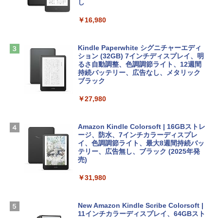
ンケース Dell NEC Lavie ASUS HP dyna
し
book Lenovo対応
￥1,600
￥16,980
ClaudeCode いちばんやさしい 教科書:
￥2,952
非エンジニア 初心者 素人 でも安心 使い
方 マニュアル AI副業にもコンテンツ作成
Microsoft Office Home & Business 202
にもKindle出版にも！ 非エンジニアのた
4(最新 永続版)|オンラインコード版|Wind
Kindle Paperwhite シグニチャーエディ
めのAIコーディング入門シリーズ
Apple 2026 MacBook Air M5チップ搭載
ows11、10/mac対応|PC2台
ション (32GB) 7インチディスプレイ、明
13インチノートブック：AIとApple Intell
るさ自動調整、色調調節ライト、12週間
igence、13.6インチLiquid Retinaディ
持続バッテリー、広告なし、メタリック
￥99
￥39,582
スプレイ、16GBユニファイドメモリ、1
ブラック
TB SSDストレージ、12MPセンターフレ
ームカメラ、日本語キーボード、Touch I
￥27,980
1冊ですべて身につくHTML & CSSとWe
Robloxギフトカード - 2,000 Robux 【限
D - シルバー
bデザイン入門講座［第2版］
定バーチャルアイテムを含む】 【オンラ
インゲームコード】 ロブロックス | オン
￥261,414
ラインコード版
Amazon Kindle Colorsoft | 16GBストレ
￥1,292
ージ、防水、7インチカラーディスプレ
イ、色調調節ライト、最大8週間持続バッ
￥3,200
【Amazon.co.jp限定】 HP ノートパソコ
テリー、広告無し、ブラック (2025年発
ン 15-fd 15.6インチ 16GBメモリ 512GB
売)
FM TOWNS ハイパー・カタログ: 本体ハ
SSD インテル Core 5
ードウェア・市販ソフトウェアのパーフ
Windows版 | Minecraft (マインクラフ
￥31,980
ェクトリストと最新エミュレータ紹介
ト): Java & Bedrock Edition | オンライ
￥129,800
ンコード版
￥1,600
New Amazon Kindle Scribe Colorsoft |
￥3,600
FMV ノートパソコン WE1-K3 (MS 365 P
11インチカラーディスプレイ、64GBスト