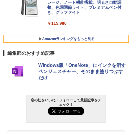
ersonal/Copilotキー搭載/Win 11/15.6型/
レージ、ノート機能搭載、明るさ自動調
Core i5/16GB/SSD 512GB/ホワイト) FM
整、色調調節ライト、プレミアムペン付
VWK3E15W_AZ
き、グラファイト
￥139,880
￥115,980
Amazonランキングをもっと見る
編集部のおすすめ記事
Windows版「OneNote」にインクを消す
ペンジェスチャー、そのまま塗りつぶす
だけ
窓の杜をいいね・フォローして最新記事をチ
ェック！