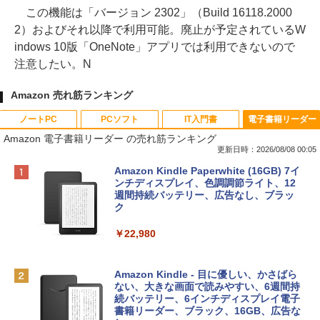
この機能は「バージョン 2302」（Build 16118.2000
2）およびそれ以降で利用可能。廃止が予定されているW
indows 10版「OneNote」アプリでは利用できないので
注意したい。N
Amazon 売れ筋ランキング
ノートPC
PCソフト
IT入門書
電子書籍リーダー
Amazon 電子書籍リーダー の売れ筋ランキング
更新日時：2026/08/08 00:05
Apple 2026 MacBook Neo A18 Proチッ
Robloxギフトカード - 800 Robux 【限
生成AIパスポート公式テキスト 第４版
Amazon Kindle Paperwhite (16GB) 7イ
プ搭載13インチノートブック：AIとAppl
定バーチャルアイテムを含む】 【オンラ
ンチディスプレイ、色調調節ライト、12
e Intelligence、Liquid Retinaディスプ
インゲームコード】 ロブロックス | オン
週間持続バッテリー、広告なし、ブラッ
￥1,766
レイ、8GBメモリ、512GB SSD、1080p
ラインコード版
ク
FaceTime HDカメラ、Touch ID - インデ
ィゴ + 3年延長 AppleCare+ for 13インチ
￥1,300
￥22,980
MacBook Neo(A18 Pro)|ダウンロード版
AIイラスト表現辞典: 思い通りの絵を引き
￥162,598
出す プロンプトの言葉 AI画像生成シリー
Robloxギフトカード - 1000 Robux 【限
Amazon Kindle - 目に優しい、かさばら
ズ (はぴーイラストLabo)
定バーチャルアイテムを含む】 【オンラ
ない、大きな画面で読みやすい、6週間持
インゲームコード】 ロブロックス |オン
続バッテリー、6インチディスプレイ電子
tomtoc 360°保護 15.6 16インチ パソコ
ラインコード版
書籍リーダー、ブラック、16GB、広告な
￥480