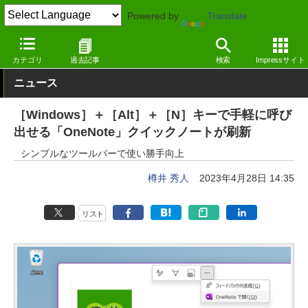
Powered by
Translate
窓の杜
オフィス・ドキュメント
ドキュメント
Windows
カテゴリ
過去記事
検索
Impressサイト
ニュース
［Windows］＋［Alt］＋［N］キーで手軽に呼び
出せる「OneNote」クイックノートが刷新
シンプルなツールバーで使い勝手向上
樽井 秀人
2023年4月28日 14:35
リスト