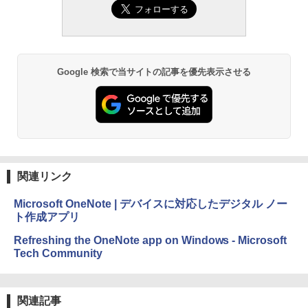
ない、大きな画面で読みやすい、6週間持
続バッテリー、6インチディスプレイ電子
書籍リーダー、マッチャ、16GB、広告な
し
￥16,980
Google 検索で当サイトの記事を優先表示させる
Kindle Paperwhite シグニチャーエディ
ション (32GB) 7インチディスプレイ、明
るさ自動調整、色調調節ライト、12週間
持続バッテリー、広告なし、メタリック
ブラック
関連リンク
￥27,980
Microsoft OneNote | デバイスに対応したデジタル ノー
ト作成アプリ
Amazon Kindle Colorsoft | 16GBストレ
ージ、防水、7インチカラーディスプレ
Refreshing the OneNote app on Windows - Microsoft
イ、色調調節ライト、最大8週間持続バッ
Tech Community
テリー、広告無し、ブラック (2025年発
売)
￥31,980
関連記事