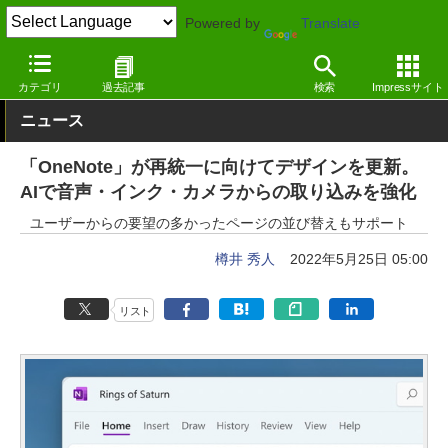
Powered by
Translate
窓の杜
オフィス・ドキュメント
オフィス
Windows
カテゴリ
過去記事
検索
Impressサイト
ニュース
「OneNote」が再統一に向けてデザインを更新。
AIで音声・インク・カメラからの取り込みを強化
ユーザーからの要望の多かったページの並び替えもサポート
樽井 秀人
2022年5月25日 05:00
リスト