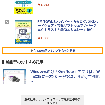
インゲームコード】 ロブロックス | オン
ラインコード版
￥1,292
【Amazon.co.jp限定】 HP ノートパソコ
￥3,200
ン 15-fd 15.6インチ 16GBメモリ 512GB
SSD インテル Core 5
FM TOWNS ハイパー・カタログ: 本体ハ
ードウェア・市販ソフトウェアのパーフ
Windows版 | Minecraft (マインクラフ
￥129,800
ェクトリストと最新エミュレータ紹介
ト): Java & Bedrock Edition | オンライ
ンコード版
￥1,600
FMV ノートパソコン WE1-K3 (MS 365 P
￥3,600
ersonal/Copilotキー搭載/Win 11/15.6型/
Core i5/16GB/SSD 512GB/ホワイト) FM
Amazonランキングをもっと見る
VWK3E15W_AZ
編集部のおすすめ記事
￥139,880
Amazon Kindle Paperwhite (16GB) 7イ
Windows向け「OneNote」アプリは、W
ンチディスプレイ、色調調節ライト、12
in32版に一本化 ～今後12カ月かけて強化
週間持続バッテリー、広告なし、ブラッ
へ
ク
￥22,980
窓の杜をいいね・フォローして最新記事をチ
ェック！
Amazon Kindle - 目に優しい、かさばら