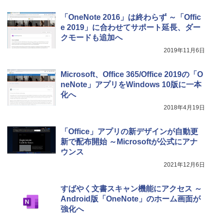
New Amazon Kindle Scribe Colorsoft |
「OneNote 2016」は終わらず ～「Offic
11インチカラーディスプレイ、64GBスト
e 2019」に合わせてサポート延長、ダー
レージ、ノート機能搭載、明るさ自動調
クモードも追加へ
整、色調調節ライト、プレミアムペン付
き、グラファイト
2019年11月6日
￥115,980
Microsoft、Office 365/Office 2019の「O
neNote」アプリをWindows 10版に一本
化へ
2018年4月19日
「Office」アプリの新デザインが自動更
新で配布開始 ～Microsoftが公式にアナ
ウンス
2021年12月6日
すばやく文書スキャン機能にアクセス ～
Android版「OneNote」のホーム画面が
強化へ