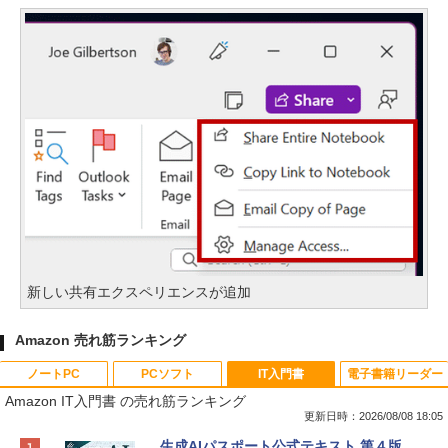
新しい共有エクスペリエンスが追加
Amazon 売れ筋ランキング
ノートPC
PCソフト
IT入門書
電子書籍リーダー
Amazon IT入門書 の売れ筋ランキング
更新日時：2026/08/08 18:05
Apple 2026 MacBook Neo A18 Proチッ
Robloxギフトカード - 800 Robux 【限
生成AIパスポート公式テキスト 第４版