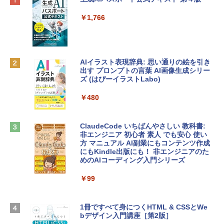
プ搭載13インチノートブック：AIとAppl
定バーチャルアイテムを含む】 【オンラ
e Intelligenceのために設計、Liquid Ret
インゲームコード】 ロブロックス | オン
￥1,766
inaディスプレイ、8GBユニファイドメモ
ラインコード版
リ、512GB SSDストレージ、1080p Fac
eTime HDカメラ、Touch ID - シルバー
￥1,300
￥131,111
AIイラスト表現辞典: 思い通りの絵を引き
出す プロンプトの言葉 AI画像生成シリー
Robloxギフトカード - 1000 Robux 【限
ズ (はぴーイラストLabo)
定バーチャルアイテムを含む】 【オンラ
tomtoc 360°保護 15.6 16インチ パソコ
インゲームコード】 ロブロックス |オン
ンケース Dell NEC Lavie ASUS HP dyna
ラインコード版
￥480
book Lenovo対応
￥1,600
￥2,952
ClaudeCode いちばんやさしい 教科書:
非エンジニア 初心者 素人 でも安心 使い
方 マニュアル AI副業にもコンテンツ作成
Microsoft Office Home & Business 202
にもKindle出版にも！ 非エンジニアのた
Apple 2026 MacBook Air M5チップ搭載
4(最新 永続版)|オンラインコード版|Wind
めのAIコーディング入門シリーズ
13インチノートブック：AIとApple Intell
ows11、10/mac対応|PC2台
igence、13.6インチLiquid Retinaディ
スプレイ、16GBユニファイドメモリ、1
￥99
￥39,582
TB SSDストレージ、12MPセンターフレ
ームカメラ、日本語キーボード、Touch I
D - ミッドナイト
1冊ですべて身につくHTML & CSSとWe
Robloxギフトカード - 2,000 Robux 【限
bデザイン入門講座［第2版］
定バーチャルアイテムを含む】 【オンラ
￥278,800