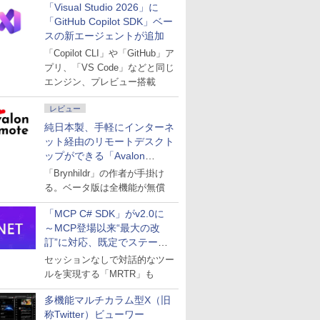
「Visual Studio 2026」に
「GitHub Copilot SDK」ベー
スの新エージェントが追加
「Copilot CLI」や「GitHub」ア
プリ、「VS Code」などと同じ
エンジン、プレビュー搭載
レビュー
純日本製、手軽にインターネ
ット経由のリモートデスクト
ップができる「Avalon
remote」
「Brynhildr」の作者が手掛け
る。ベータ版は全機能が無償
「MCP C# SDK」がv2.0に
～MCP登場以来“最大の改
訂”に対応、既定でステート
レスへ
セッションなしで対話的なツー
ルを実現する「MRTR」も
多機能マルチカラム型X（旧
称Twitter）ビューワー