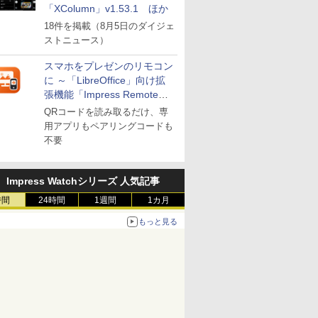
「XColumn」v1.53.1 ほか
18件を掲載（8月5日のダイジェ
ストニュース）
スマホをプレゼンのリモコン
に ～「LibreOffice」向け拡
張機能「Impress Remote」
が公開
QRコードを読み取るだけ、専
用アプリもペアリングコードも
不要
Impress Watchシリーズ 人気記事
時間
24時間
1週間
1カ月
もっと見る