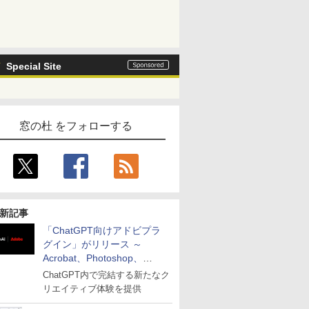
Special Site
窓の杜 をフォローする
新記事
「ChatGPT向けアドビプラ
グイン」がリリース ～
Acrobat、Photoshop、
Premiereなどの機能を1つの
ChatGPT内で完結する新たなク
プラグインに統合
リエイティブ体験を提供