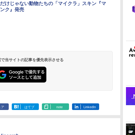
だけじゃない動物たちの「マイクラ」スキン『マ
イト + 3年延長
ンク』発売
AppleCare+ for 13イ
ンチMacBook
Air(M5)|ダウンロー
ド版
 検索で当サイトの記事を優先表示させる
ェア
はてブ
note
LinkedIn