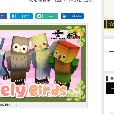
松永 侑貴惠
2024年4月17日 13:04
ェア
はてブ
note
LinkedIn
最
 Birds）』