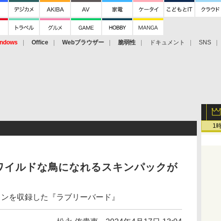
ndows
Office
Webブラウザー
脆弱性
ドキュメント
SNS
1
ワイルドな鳥になれるスキンパックが
キンを収録した『ラブリーバード』