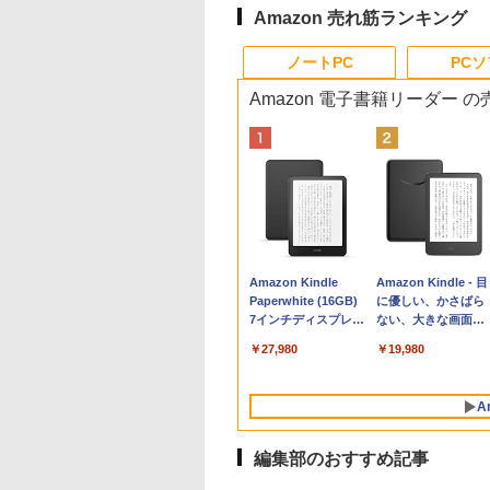
Amazon 売れ筋ランキング
ノートPC
PC
Amazon 電子書籍リーダー 
Apple 2026
Robloxギフトカード
生成AIパスポート公
Amazon Kindle
tomtoc 360°保護
Robloxギフトカード
AIイラスト表現辞典:
Amazon Kindle - 目
MacBook Neo A18
- 800 Robux 【限定
式テキスト 第４版
Paperwhite (16GB)
15.6 16インチ パソ
- 2,000 Robux 【限
思い通りの絵を引き
に優しい、かさばら
Proチップ搭載13イ
バーチャルアイテム
7インチディスプレ
ンケース Dell NEC
定バーチャルアイテ
出す プロンプトの言
ない、大きな画面で
￥1,766
ンチノートブック：
を含む】 【オンライ
イ、色調調節ライ
Lavie ASUS HP
ムを含む】 【オンラ
葉 AI画像生成シリー
読みやすい、6週間
￥162,598
￥1,300
￥27,980
￥2,952
￥3,200
￥480
￥19,980
AIとApple
ンゲームコード】 ロ
ト、12週間持続バッ
dynabook Lenovo
インゲームコード】
ズ (はぴーイラスト
続バッテリー、6イ
Intelligence、Liquid
ブロックス | オンラ
テリー、広告なし、
対応
ロブロックス | オン
Labo)
チディスプレイ電子
Retinaディスプレ
インコード版
ブラック
ラインコード版
書籍リーダー、ブラ
A
イ、8GBメモリ、
ック、16GB、広告
512GB SSD、1080p
し
FaceTime HDカメ
編集部のおすすめ記事
ラ、Touch ID - イン
ディゴ + 3年延長