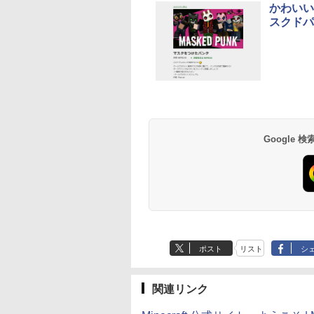
かわいい
AppleCare+ for 13イ
スクドパ
ンチMacBook
Neo(A18 Pro)|ダウン
ロード版
Google
ポスト
リスト
シ
関連リンク