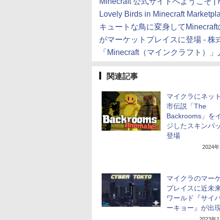
Minecraft 公式サイトへようこそ | Mi
Lovely Birds in Minecraft Marketpla
キュートな鳥に変身してMinecr
がマーケットプレイスに登場 - 
「Minecraft（マインクラフト
関連記事
マイクラにネッ
市伝説「The
Backrooms」
ジしたスキンパ
登場
2024
マイクラのマー
プレイスに近未
ワールド『サイ
ーキョー』が出
2023年