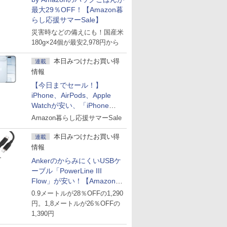
最大29％OFF！【Amazon暮
らし応援サマーSale】
災害時などの備えにも！国産米
180g×24個が最安2,978円から
本日みつけたお買い得
連載
情報
【今日までセール！】
iPhone、AirPods、Apple
Watchが安い、「iPhone
Air」256GB版が139,800円な
Amazon暮らし応援サマーSale
ど
本日みつけたお買い得
連載
情報
AnkerのからみにくいUSBケ
ーブル「PowerLine III
Flow」が安い！【Amazon暮
らし応援サマーSale】
0.9メートルが28％OFFの1,290
円。1,8メートルが26％OFFの
1,390円