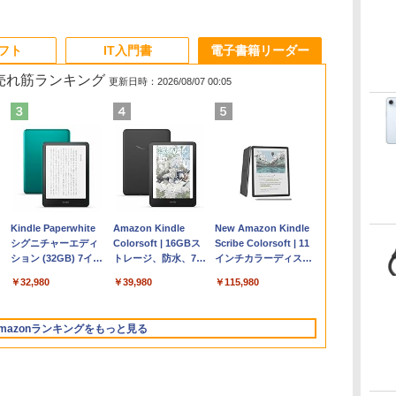
ソフト
IT入門書
電子書籍リーダー
の売れ筋ランキング
更新日時：2026/08/07 00:05
Apple 2026
Microsoft Office
ClaudeCode いちば
Kindle Paperwhite
【Amazon.co.jp限
Robloxギフトカード
FM TOWNS ハイパ
Amazon Kindle
FMV ノートパソコン
Microsoft Office
1冊ですべて身につく
New Amazon Kindle
コ
MacBook Air M5チ
Home & Business
んやさしい 教科書:
シグニチャーエディ
定】 HP ノートパソ
- 1000 Robux 【限定
ー・カタログ: 本体
Colorsoft | 16GBス
WE1-K3 (MS 365
Home 2024(最新 永続
HTML & CSSとWebデ
Scribe Colorsoft | 11
ップ搭載13インチノ
2024(最新 永続版)|オ
非エンジニア 初心者
ション (32GB) 7イン
コン 15-fd 15.6イン
バーチャルアイテム
ハードウェア・市販
トレージ、防水、7イ
Personal/Copilotキー
版)|オンラインコード
ザイン入門講座［第2
インチカラーディスプ
持
ートブック：AIと
ンラインコード
素人 でも安心 使い方
チディスプレイ、明
チ 16GBメモリ
を含む】 【オンライ
ソフトウェアのパー
ンチカラーディスプ
搭載/Win 11/15.6
版|Windows11、
版］
レイ、64GBストレー
￥347,600
￥39,582
￥99
￥32,980
￥129,800
￥1,600
￥1,600
￥39,980
￥120,000
￥37,224
￥2,326
￥115,980
ン
Apple Intelligence、
版|Windows11、
マニュアル AI副業に
るさ自動調整、色調
512GB SSD インテ
ンゲームコード】 ロ
フェクトリストと最
レイ、色調調節ライ
型/Core i5/16GB/SSD
10/mac対応|PC2台
ジ、ノート機能搭載、
13.6インチLiquid
10/mac対応|PC2台
もコンテンツ作成に
調節ライト、12週間
ル Core 5
ブロックス |オンライ
新エミュレータ紹介
ト、最大8週間持続バ
512GB/ホワイト)
明るさ自動調整、色調
Retinaディスプレ
もKindle出版にも！
持続バッテリー、広
ンコード版
ッテリー、広告無
FMVWK3E15W_AZ
調節ライト、プレミア
mazonランキングをもっと見る
な
イ、24GBユニファイ
非エンジニアのため
告なし、メタリック
し、ブラック (2025
ムペン付き、グラファ
ドメモリ、1TB
のAIコーディング入
ジェード
年発売)
イト
SSD、12MPセンター
門シリーズ
フレームカメラ、
Touch ID - ミッドナ