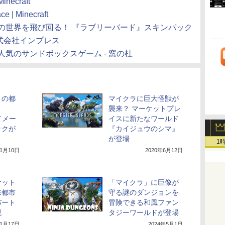
necraft
ce | Minecraft
aftの世界を飛び回る！ 『ラブリーバード』スキンパック
株式会社インプレス
）」人気のサンドボックスゲーム - 窓の杜
トの都
マイクラに巨大怪獣が
襲来？ マーケットプレ
をイメー
イスに新たなワールド
ックが
『カイジュウのシマ』
が登場
1
年1月10日
2020年6月12日
ケット
「マイクラ」に巨像が
来都市
守る謎のダンジョンを
バート
冒険できる和風ファン
現
タジーワールドが登場
11月17日
2024年5月1日