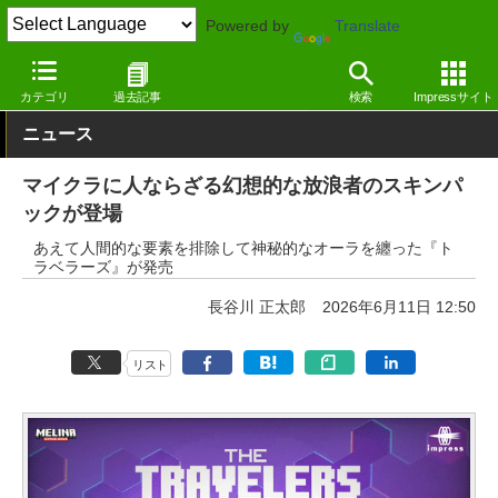
Powered by
Translate
窓の杜
エンタメ
ゲーム
Windows
カテゴリ
過去記事
検索
Impressサイト
ニュース
マイクラに人ならざる幻想的な放浪者のスキンパ
ックが登場
あえて人間的な要素を排除して神秘的なオーラを纏った『ト
ラベラーズ』が発売
長谷川 正太郎
2026年6月11日 12:50
リスト