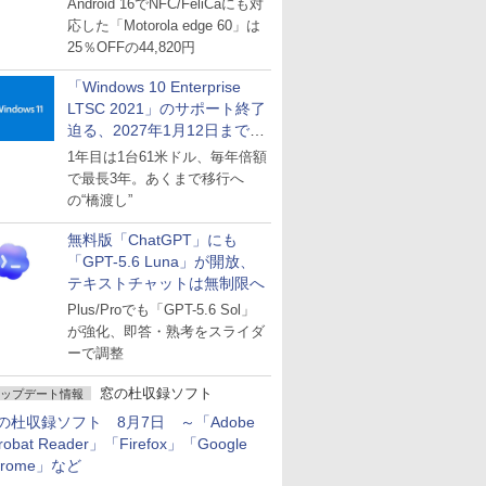
Android 16でNFC/FeliCaにも対
応した「Motorola edge 60」は
25％OFFの44,820円
「Windows 10 Enterprise
LTSC 2021」のサポート終了
迫る、2027年1月12日まで
～ESUは9月1日から販売
1年目は1台61米ドル、毎年倍額
で最長3年。あくまで移行へ
の“橋渡し”
無料版「ChatGPT」にも
「GPT-5.6 Luna」が開放、
テキストチャットは無制限へ
Plus/Proでも「GPT-5.6 Sol」
が強化、即答・熟考をスライダ
ーで調整
窓の杜収録ソフト
ップデート情報
の杜収録ソフト 8月7日 ～「Adobe
robat Reader」「Firefox」「Google
hrome」など