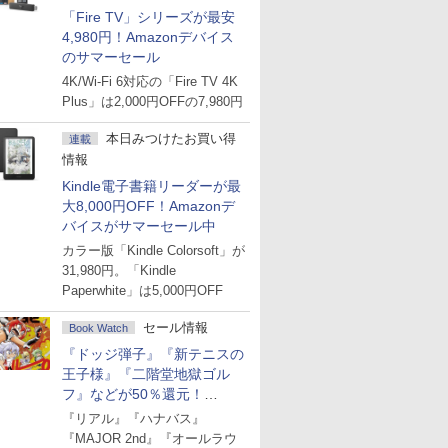
「Fire TV」シリーズが最安
4,980円！Amazonデバイス
のサマーセール
4K/Wi-Fi 6対応の「Fire TV 4K
Plus」は2,000円OFFの7,980円
本日みつけたお買い得
連載
情報
Kindle電子書籍リーダーが最
大8,000円OFF！Amazonデ
バイスがサマーセール中
カラー版「Kindle Colorsoft」が
31,980円。「Kindle
Paperwhite」は5,000円OFF
セール情報
Book Watch
『ドッジ弾子』『新テニスの
王子様』『二階堂地獄ゴル
フ』などが50％還元！
Amazonマンガ週末セール
『リアル』『ハナバス』
『MAJOR 2nd』『オールラウ