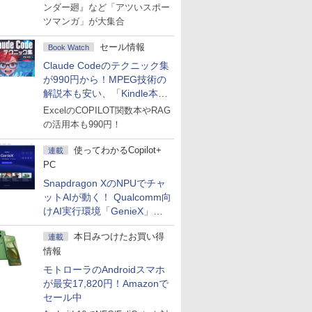
ンダー廻』など「アツいスポー
ツマンガ」が大集合
セール情報
Book Watch
Claude Codeのテクニック集
が990円から！MPEG技術の
解説本も安い、「Kindle本サ
マーセール」第2弾開始！
ExcelのCOPILOT関数本やRAG
の活用本も990円！
使ってわかるCopilot+
連載
PC
Snapdragon XのNPUでチャ
ットAIが動く！ Qualcomm向
けAI実行環境「GenieX」を
試してみた
本日みつけたお買い得
連載
情報
モトローラのAndroidスマホ
が最安17,820円！Amazonで
セール中