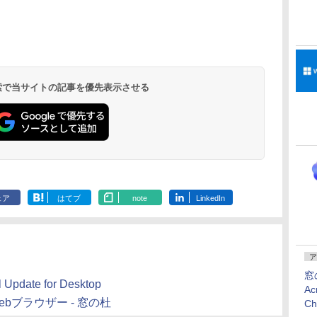
 検索で当サイトの記事を優先表示させる
ェア
はてブ
note
LinkedIn
ア
窓
 Update for Desktop
Ac
のWebブラウザー - 窓の杜
C