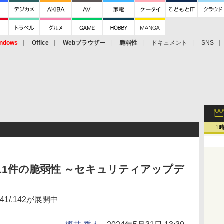
ndows
Office
Webブラウザー
脆弱性
ドキュメント
SNS
1
e」に11件の脆弱性 ～セキュリティアップデ
141/.142が展開中