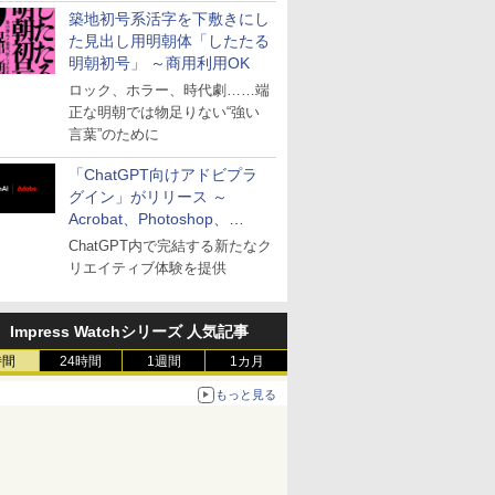
築地初号系活字を下敷きにし
た見出し用明朝体「したたる
明朝初号」 ～商用利用OK
ロック、ホラー、時代劇……端
正な明朝では物足りない“強い
言葉”のために
「ChatGPT向けアドビプラ
グイン」がリリース ～
Acrobat、Photoshop、
Premiereなどの機能を1つの
ChatGPT内で完結する新たなク
プラグインに統合
リエイティブ体験を提供
Impress Watchシリーズ 人気記事
時間
24時間
1週間
1カ月
もっと見る