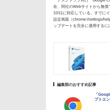
デスクトップ向け「Google Chr
在、同社のWebサイトから無償でダ
10/11に対応している。すで
設定画面（chrome://setti
ップデートを完全に適用するには、
編集部のおすすめ記事
「Goog
プトエン