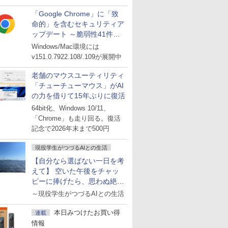
「Google Chrome」に「致
命的」を含むセキュリティア
ップデート ～脆弱性41件に
対処
Windows/Mac環境には
v151.0.7922.108/.109が展開中
老舗のマウスユーティリティ
「チューチューマウス」がAI
の力を借りて15年ぶりに復活
64bit化、Windows 10/11、
「Chrome」も走り回る。復活
記念で2026年末まで500円
現役学生がつづるAIとの生活
【自分なら選ばない一日を考
えて】 空いた午後をチャッ
ピーに捧げたら、思わぬ絶景
に出会った話
～現役学生がつづるAIとの生活
本日みつけたお買い得
連載
情報