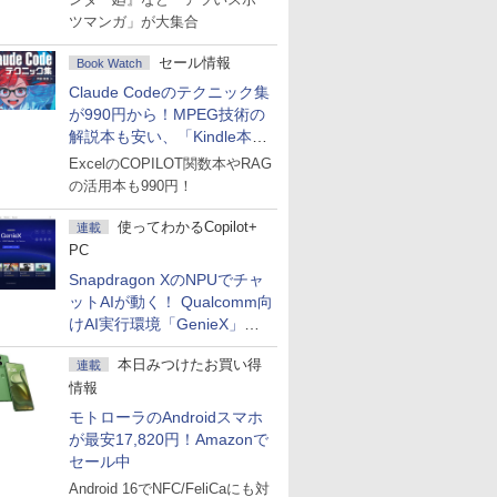
ツマンガ」が大集合
セール情報
Book Watch
Claude Codeのテクニック集
が990円から！MPEG技術の
解説本も安い、「Kindle本サ
マーセール」第2弾開始！
ExcelのCOPILOT関数本やRAG
の活用本も990円！
使ってわかるCopilot+
連載
PC
Snapdragon XのNPUでチャ
ットAIが動く！ Qualcomm向
けAI実行環境「GenieX」を
試してみた
本日みつけたお買い得
連載
情報
モトローラのAndroidスマホ
が最安17,820円！Amazonで
セール中
Android 16でNFC/FeliCaにも対