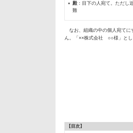
殿
：目下の人宛て。ただし
難
なお、組織の中の個人宛てにす
ん。「××株式会社 ○○様」と
【目次】