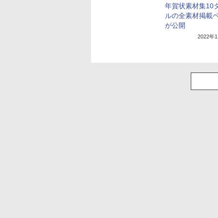
年賀状素材集10
ルの全素材掲載
が公開
2022年