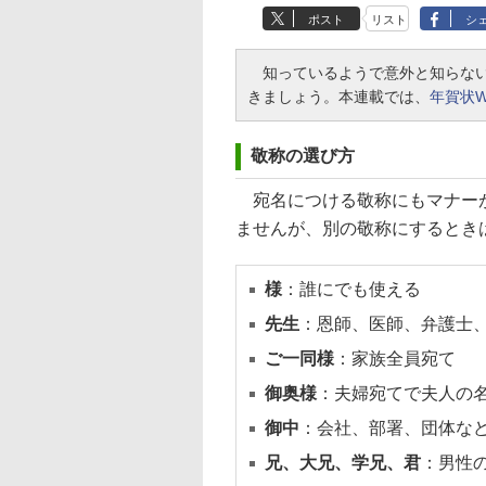
ポスト
リスト
シ
知っているようで意外と知らない
きましょう。本連載では、
年賀状W
敬称の選び方
宛名につける敬称にもマナーが
ませんが、別の敬称にするとき
様
：誰にでも使える
先生
：恩師、医師、弁護士
ご一同様
：家族全員宛て
御奥様
：夫婦宛てで夫人の
御中
：会社、部署、団体な
兄、大兄、学兄、君
：男性