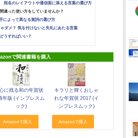
？ 宛名のレイアウトや通信面に添える言葉の選び方
、間違った使い方をしていませんか？
 相手によって異なる賀詞の選び方
っちゃダメ？ 気を付けないと失礼にあたる言葉
どどうすればいい？
mazonで関連書籍を購入
心に残る和の年賀状
キラリと輝くおしゃ
酉年版 (インプレスム
れな年賀状 2017 (イ
ック)
ンプレスムック)