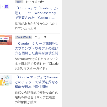
やじうまの杜
連載
「Chrome」で「Firefox」が
動く……!? WebAssembly
で実装された「Gecko」エン
ジン
意味があるかどうかはともかく
ロマンたっぷり
ニュース
Book Watch
「Claude」シリーズ第5世代
のプロンプトやモデルの選び
方を図解した書籍が無償公開
Anthropicの公式ドキュメント2
本を日本語で図解した『Claude
5世代 マスターガイド』
「Google マップ」でGemini
とのチャットで場所を探せる
機能が日本で提供開始
自然な会話形式で複雑な条件の
場所を探せる［マップに相談］
の対象国が拡大