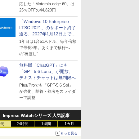
応した「Motorola edge 60」は
25％OFFの44,820円
「Windows 10 Enterprise
LTSC 2021」のサポート終了
迫る、2027年1月12日まで
～ESUは9月1日から販売
1年目は1台61米ドル、毎年倍額
で最長3年。あくまで移行へ
の“橋渡し”
無料版「ChatGPT」にも
「GPT-5.6 Luna」が開放、
テキストチャットは無制限へ
Plus/Proでも「GPT-5.6 Sol」
が強化、即答・熟考をスライダ
ーで調整
Impress Watchシリーズ 人気記事
時間
24時間
1週間
1カ月
もっと見る