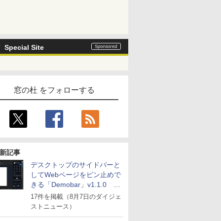
Special Site
窓の杜 をフォローする
新記事
デスクトップのサイドバーと
してWebページをピン止めで
きる「Demobar」v1.1.0 ほ
か
17件を掲載（8月7日のダイジェ
ストニュース）