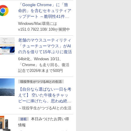
「Google Chrome」に「致
命的」を含むセキュリティア
ップデート ～脆弱性41件に
対処
Windows/Mac環境には
v151.0.7922.108/.109が展開中
老舗のマウスユーティリティ
「チューチューマウス」がAI
の力を借りて15年ぶりに復活
64bit化、Windows 10/11、
「Chrome」も走り回る。復活
記念で2026年末まで500円
現役学生がつづるAIとの生活
【自分なら選ばない一日を考
えて】 空いた午後をチャッ
ピーに捧げたら、思わぬ絶景
に出会った話
～現役学生がつづるAIとの生活
本日みつけたお買い得
連載
情報