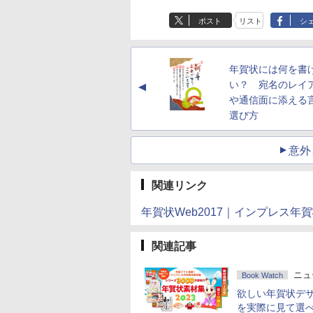
ポスト
リスト
シ
年賀状には何を書
い？ 宛名のレイ
▲
や通信面に添える
選び方
意外
関連リンク
年賀状Web2017｜インプレス年
関連記事
ニュ
Book Watch
欲しい年賀状デ
を実際に見て選