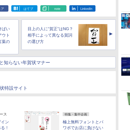
ェア
はてブ
note
LinkedIn
けばい
目上の人に“賀正”はNG？
▲
アウト
相手によって異なる賀詞
言葉の
の選び方
と知らない年賀状マナー
賀状特設サイト
ース
特集・集中企画
ザイン
極上無料フォントとパ
べる！
ワポでお店に負けない