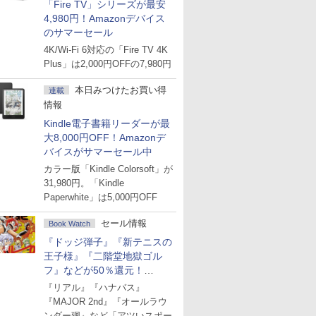
「Fire TV」シリーズが最安
4,980円！Amazonデバイス
のサマーセール
4K/Wi-Fi 6対応の「Fire TV 4K
Plus」は2,000円OFFの7,980円
本日みつけたお買い得
連載
情報
Kindle電子書籍リーダーが最
大8,000円OFF！Amazonデ
バイスがサマーセール中
カラー版「Kindle Colorsoft」が
31,980円。「Kindle
Paperwhite」は5,000円OFF
セール情報
Book Watch
『ドッジ弾子』『新テニスの
王子様』『二階堂地獄ゴル
フ』などが50％還元！
Amazonマンガ週末セール
『リアル』『ハナバス』
『MAJOR 2nd』『オールラウ
ンダー廻』など「アツいスポー