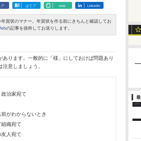
ェア
はてブ
note
LinkedIn
年賀状のマナー。年賀状を作る前にきちんと確認してお
eb
の記事を抜粋してお送りします。
あります。一般的に「様」にしておけば問題あり
は注意しましょう。
、政治家宛て
最
名前がわからないとき
ど組織宛て
の友人宛て