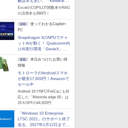
解説本も安い、「Kindle本サ
マーセール」第2弾開始！
ExcelのCOPILOT関数本やRAG
の活用本も990円！
使ってわかるCopilot+
連載
PC
Snapdragon XのNPUでチャ
ットAIが動く！ Qualcomm向
けAI実行環境「GenieX」を
試してみた
本日みつけたお買い得
連載
情報
モトローラのAndroidスマホ
が最安17,820円！Amazonで
セール中
Android 16でNFC/FeliCaにも対
応した「Motorola edge 60」は
25％OFFの44,820円
「Windows 10 Enterprise
LTSC 2021」のサポート終了
迫る、2027年1月12日まで