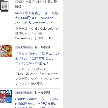
本日みつけたお買い得
連載
情報
Kindle電子書籍リーダーが最
大8,000円OFF！Amazonデ
バイスがサマーセール中
カラー版「Kindle Colorsoft」が
31,980円。「Kindle
Paperwhite」は5,000円OFF
セール情報
Book Watch
『ドッジ弾子』『新テニスの
王子様』『二階堂地獄ゴル
フ』などが50％還元！
Amazonマンガ週末セール
『リアル』『ハナバス』
『MAJOR 2nd』『オールラウ
ンダー廻』など「アツいスポー
ツマンガ」が大集合
セール情報
Book Watch
Claude Codeのテクニック集
が990円から！MPEG技術の