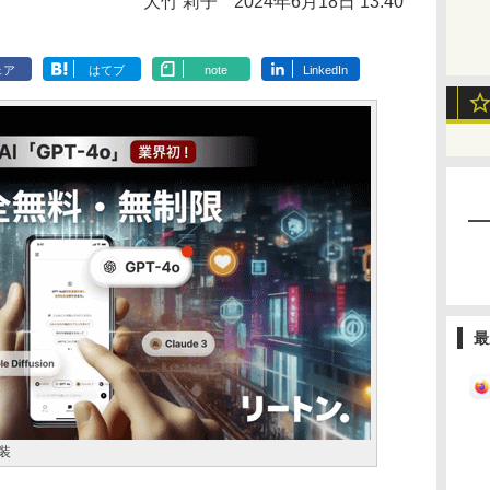
大竹 莉子
2024年6月18日 13:40
ェア
はてブ
note
LinkedIn
最
装