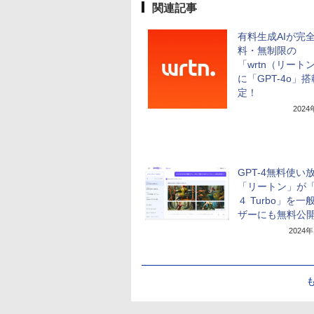
関連記事
有料生成AIが完
料・無制限の
「wrtn（リート
に「GPT-4o」
定！
202
GPT-4無料使い
「リートン」が「G
４ Turbo」を一
ザーにも無料公
2024