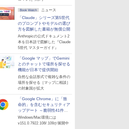
ニュース
Book Watch
「Claude」シリーズ第5世代
のプロンプトやモデルの選び
方を図解した書籍が無償公開
Anthropicの公式ドキュメント2
本を日本語で図解した『Claude
5世代 マスターガイド』
「Google マップ」でGemini
とのチャットで場所を探せる
機能が日本で提供開始
自然な会話形式で複雑な条件の
場所を探せる［マップに相談］
の対象国が拡大
「Google Chrome」に「致
命的」を含むセキュリティア
ップデート ～脆弱性41件に
対処
Windows/Mac環境には
v151.0.7922.108/.109が展開中