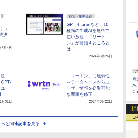
全無
特集・集中企画
GPT-4 turboなど、10
ン）」
種類の生成AIを無料で
搭載決
使い放題！「リート
ン」が目指すところと
4年6月4日
は
2024年3月26日
ア
放題
「リートン」に脆弱性
窓
PT-
～データベースからユ
Ac
般ユー
ーザー情報を窃取可能
C
開
な問題を修正
年1月31日
2024年3月22日
1
もっと関連記事を見る