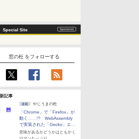
Special Site
窓の杜 をフォローする
新記事
やじうまの杜
連載
「Chrome」で「Firefox」が
動く……!? WebAssembly
で実装された「Gecko」エン
ジン
意味があるかどうかはともかく
ロマンたっぷり