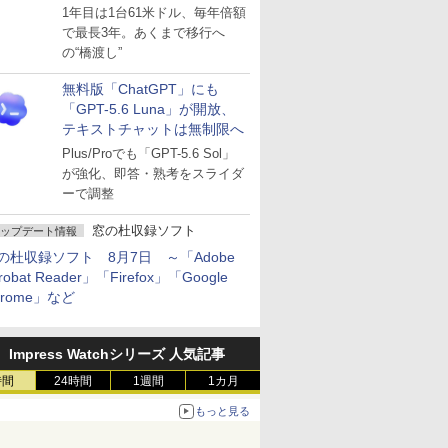
～ESUは9月1日から販売
1年目は1台61米ドル、毎年倍額
で最長3年。あくまで移行へ
の“橋渡し”
無料版「ChatGPT」にも
「GPT-5.6 Luna」が開放、
テキストチャットは無制限へ
Plus/Proでも「GPT-5.6 Sol」
が強化、即答・熟考をスライダ
ーで調整
窓の杜収録ソフト
ップデート情報
の杜収録ソフト 8月7日 ～「Adobe
robat Reader」「Firefox」「Google
hrome」など
Impress Watchシリーズ 人気記事
時間
24時間
1週間
1カ月
もっと見る