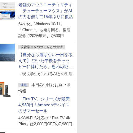
老舗のマウスユーティリティ
「チューチューマウス」がAI
の力を借りて15年ぶりに復活
64bit化、Windows 10/11、
「Chrome」も走り回る。復活
記念で2026年末まで500円
現役学生がつづるAIとの生活
【自分なら選ばない一日を考
えて】 空いた午後をチャッ
ピーに捧げたら、思わぬ絶景
に出会った話
～現役学生がつづるAIとの生活
本日みつけたお買い得
連載
情報
「Fire TV」シリーズが最安
4,980円！Amazonデバイス
のサマーセール
4K/Wi-Fi 6対応の「Fire TV 4K
Plus」は2,000円OFFの7,980円