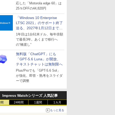
応した「Motorola edge 60」は
25％OFFの44,820円
「Windows 10 Enterprise
LTSC 2021」のサポート終了
迫る、2027年1月12日まで
～ESUは9月1日から販売
1年目は1台61米ドル、毎年倍額
で最長3年。あくまで移行へ
の“橋渡し”
無料版「ChatGPT」にも
「GPT-5.6 Luna」が開放、
テキストチャットは無制限へ
Plus/Proでも「GPT-5.6 Sol」
が強化、即答・熟考をスライダ
ーで調整
Impress Watchシリーズ 人気記事
時間
24時間
1週間
1カ月
もっと見る