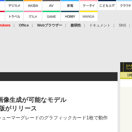
ndows
Office
Webブラウザー
脆弱性
ドキュメント
SNS
1
I画像生成が可能なモデル
デモ版がリリース
、コンシューマーグレードのグラフィックカード1枚で動作