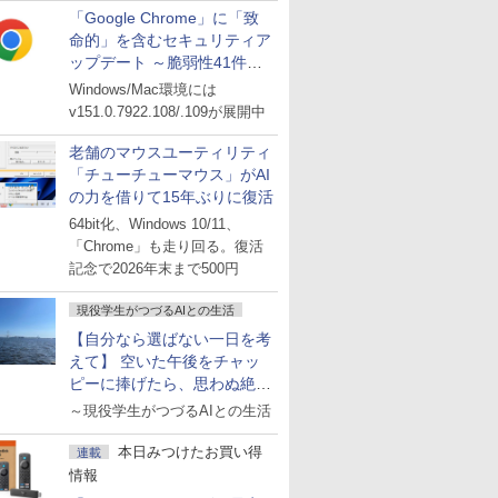
「Google Chrome」に「致
命的」を含むセキュリティア
ップデート ～脆弱性41件に
対処
Windows/Mac環境には
v151.0.7922.108/.109が展開中
老舗のマウスユーティリティ
「チューチューマウス」がAI
の力を借りて15年ぶりに復活
64bit化、Windows 10/11、
「Chrome」も走り回る。復活
記念で2026年末まで500円
現役学生がつづるAIとの生活
【自分なら選ばない一日を考
えて】 空いた午後をチャッ
ピーに捧げたら、思わぬ絶景
に出会った話
～現役学生がつづるAIとの生活
本日みつけたお買い得
連載
情報