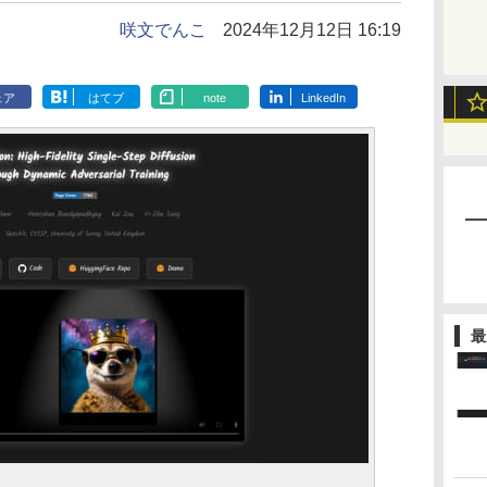
咲文でんこ
2024年12月12日 16:19
ェア
はてブ
note
LinkedIn
最