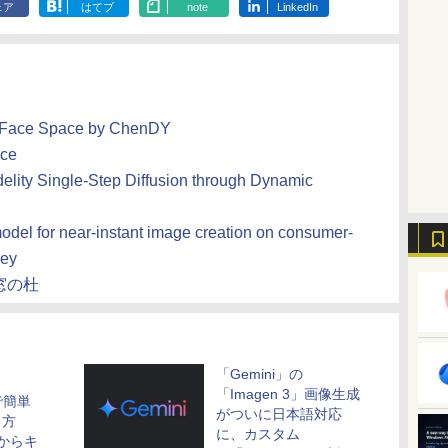
ェア
はてブ
note
LinkedIn
ng Face Space by ChenDY
ace
delity Single-Step Diffusion through Dynamic
model for near-instant image creation on consumer-
rey
窓の杜
「Gemini」の
「Imagen 3」画像生成
で簡単
がついに日本語対応
る方
に、カスタム
像からキ