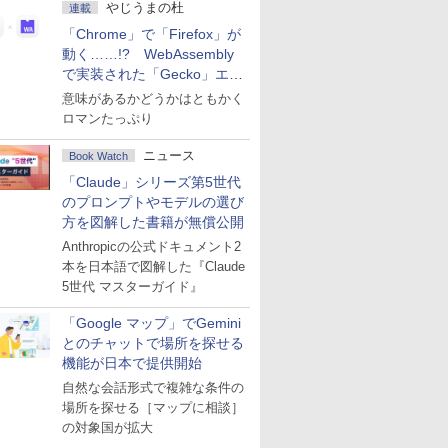
やじうまの杜
連載
「Chrome」で「Firefox」が
動く……!? WebAssembly
で実装された「Gecko」エン
ジン
意味があるかどうかはともかく
ロマンたっぷり
ニュース
Book Watch
「Claude」シリーズ第5世代
のプロンプトやモデルの選び
方を図解した書籍が無償公開
Anthropicの公式ドキュメント2
本を日本語で図解した『Claude
5世代 マスターガイド』
「Google マップ」でGemini
とのチャットで場所を探せる
機能が日本で提供開始
自然な会話形式で複雑な条件の
場所を探せる［マップに相談］
の対象国が拡大