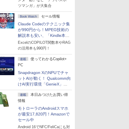
ツマンガ」が大集合
セール情報
Book Watch
Claude Codeのテクニック集
が990円から！MPEG技術の
解説本も安い、「Kindle本サ
マーセール」第2弾開始！
ExcelのCOPILOT関数本やRAG
の活用本も990円！
使ってわかるCopilot+
連載
PC
Snapdragon XのNPUでチャ
ットAIが動く！ Qualcomm向
けAI実行環境「GenieX」を
試してみた
本日みつけたお買い得
連載
情報
モトローラのAndroidスマホ
が最安17,820円！Amazonで
セール中
Android 16でNFC/FeliCaにも対