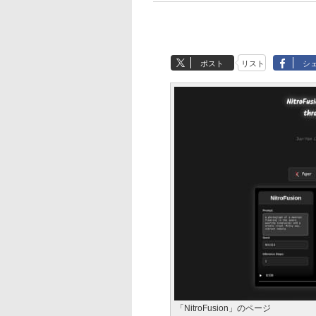
ポスト
リスト
シ
「NitroFusion」のページ