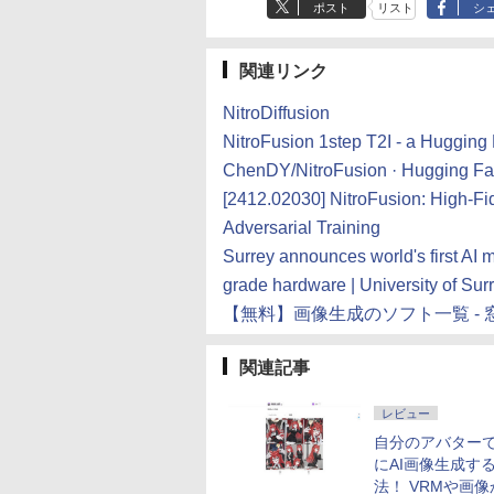
ポスト
リスト
シ
関連リンク
NitroDiffusion
NitroFusion 1step T2I - a Huggi
ChenDY/NitroFusion · Hugging F
[2412.02030] NitroFusion: High-Fi
Adversarial Training
Surrey announces world's first AI 
grade hardware | University of Sur
【無料】画像生成のソフト一覧 - 
関連記事
レビュー
自分のアバター
にAI画像生成す
法！ VRMや画