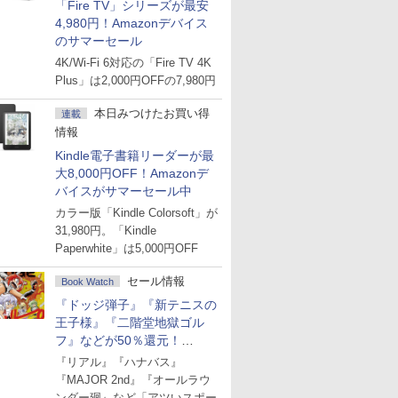
「Fire TV」シリーズが最安
4,980円！Amazonデバイス
のサマーセール
4K/Wi-Fi 6対応の「Fire TV 4K
Plus」は2,000円OFFの7,980円
本日みつけたお買い得
連載
情報
Kindle電子書籍リーダーが最
大8,000円OFF！Amazonデ
バイスがサマーセール中
カラー版「Kindle Colorsoft」が
31,980円。「Kindle
Paperwhite」は5,000円OFF
セール情報
Book Watch
『ドッジ弾子』『新テニスの
王子様』『二階堂地獄ゴル
フ』などが50％還元！
Amazonマンガ週末セール
『リアル』『ハナバス』
『MAJOR 2nd』『オールラウ
ンダー廻』など「アツいスポー