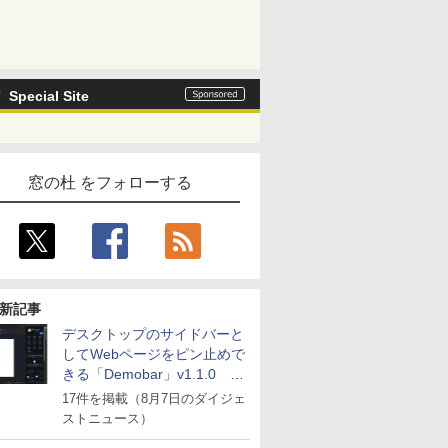
Special Site
窓の杜 をフォローする
新記事
デスクトップのサイドバーと
してWebページをピン止めで
きる「Demobar」v1.1.0 ほ
か
17件を掲載（8月7日のダイジェ
ストニュース）