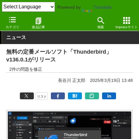
Powered by
Translate
窓の杜
インターネット
メール
Windows
カテゴリ
過去記事
検索
Impressサイト
ニュース
無料の定番メールソフト「Thunderbird」
v136.0.1がリリース
2件の問題を修正
長谷川 正太郎
2025年3月19日 13:48
リスト