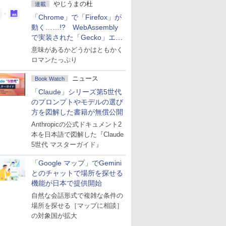
やじうまの杜
連載
「Chrome」で「Firefox」が
動く……!? WebAssembly
で実装された「Gecko」エン
ジン
意味があるかどうかはともかく
ロマンたっぷり
ニュース
Book Watch
「Claude」シリーズ第5世代
のプロンプトやモデルの選び
方を図解した書籍が無償公開
Anthropicの公式ドキュメント2
本を日本語で図解した『Claude
5世代 マスターガイド』
「Google マップ」でGemini
とのチャットで場所を探せる
機能が日本で提供開始
自然な会話形式で複雑な条件の
場所を探せる［マップに相談］
の対象国が拡大