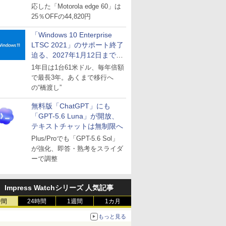
応した「Motorola edge 60」は
25％OFFの44,820円
「Windows 10 Enterprise
LTSC 2021」のサポート終了
迫る、2027年1月12日まで
～ESUは9月1日から販売
1年目は1台61米ドル、毎年倍額
で最長3年。あくまで移行へ
の“橋渡し”
無料版「ChatGPT」にも
「GPT-5.6 Luna」が開放、
テキストチャットは無制限へ
Plus/Proでも「GPT-5.6 Sol」
が強化、即答・熟考をスライダ
ーで調整
Impress Watchシリーズ 人気記事
時間
24時間
1週間
1カ月
もっと見る