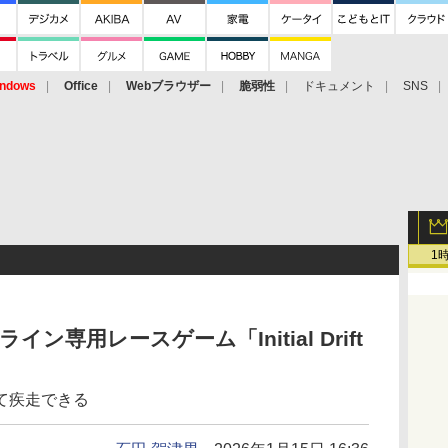
ndows
Office
Webブラウザー
脆弱性
ドキュメント
SNS
1
専用レースゲーム「Initial Drift
て疾走できる