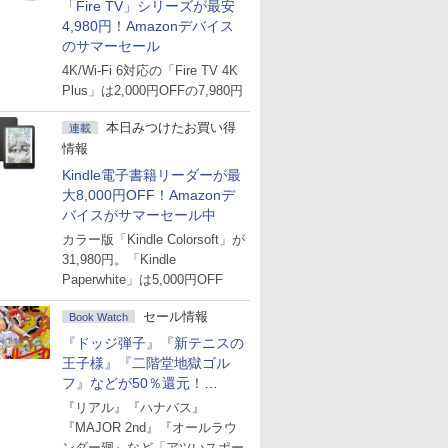
「Fire TV」シリーズが最安
4,980円！Amazonデバイス
のサマーセール
4K/Wi-Fi 6対応の「Fire TV 4K
Plus」は2,000円OFFの7,980円
本日みつけたお買い得
連載
情報
Kindle電子書籍リーダーが最
大8,000円OFF！Amazonデ
バイスがサマーセール中
カラー版「Kindle Colorsoft」が
31,980円。「Kindle
Paperwhite」は5,000円OFF
セール情報
Book Watch
『ドッジ弾子』『新テニスの
王子様』『二階堂地獄ゴル
フ』などが50％還元！
Amazonマンガ週末セール
『リアル』『ハナバス』
『MAJOR 2nd』『オールラウ
ンダー廻』など「アツいスポー