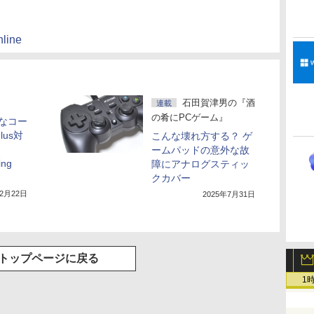
line
石田賀津男の『酒
連載
の肴にPCゲーム』
なコー
lus対
こんな壊れ方する？ ゲ
ームパッドの意外な故
ing
障にアナログスティッ
クカバー
12月22日
2025年7月31日
トップページに戻る
1