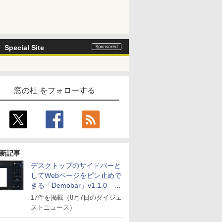
Special Site
窓の杜 をフォローする
新記事
デスクトップのサイドバーと
してWebページをピン止めで
きる「Demobar」v1.1.0 ほ
か
17件を掲載（8月7日のダイジェ
ストニュース）