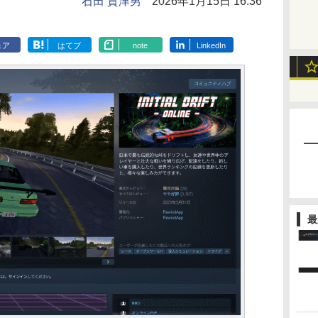
石田 賀津男
2026年1月15日 16:36
ェア
はてブ
note
LinkedIn
最