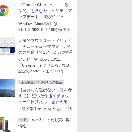
「Google Chrome」に「致
命的」を含むセキュリティア
ップデート ～脆弱性41件に
対処
Windows/Mac環境には
v151.0.7922.108/.109が展開中
老舗のマウスユーティリティ
「チューチューマウス」がAI
の力を借りて15年ぶりに復活
64bit化、Windows 10/11、
「Chrome」も走り回る。復活
記念で2026年末まで500円
現役学生がつづるAIとの生活
【自分なら選ばない一日を考
えて】 空いた午後をチャッ
ピーに捧げたら、思わぬ絶景
に出会った話
～現役学生がつづるAIとの生活
本日みつけたお買い得
連載
情報