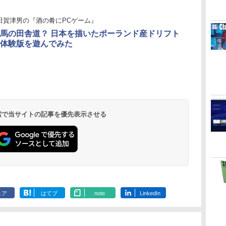
田賀津男の『酒の肴にPCゲーム』
馬の田舎道？ 日本を描いたポーランド産ドリフト
体験版を遊んでみた
 検索で当サイトの記事を優先表示させる
ェア
はてブ
note
LinkedIn