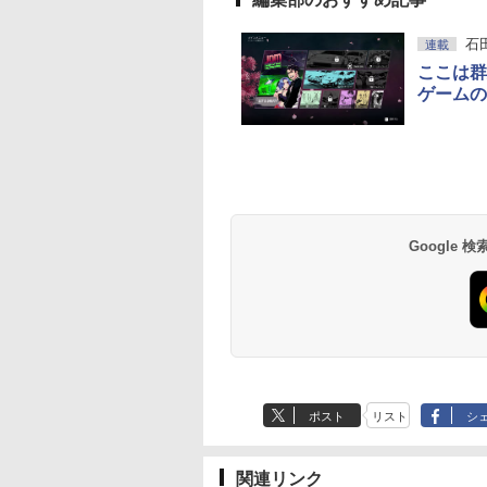
石
連載
ここは群
ゲームの
Google
ポスト
リスト
シ
関連リンク