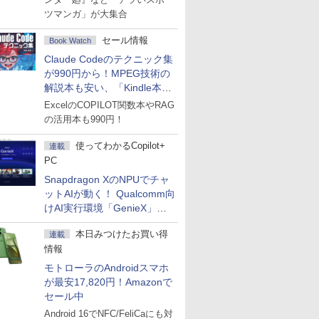
ツマンガ」が大集合
セール情報
Book Watch
Claude Codeのテクニック集
が990円から！MPEG技術の
解説本も安い、「Kindle本サ
マーセール」第2弾開始！
ExcelのCOPILOT関数本やRAG
の活用本も990円！
使ってわかるCopilot+
連載
PC
Snapdragon XのNPUでチャ
ットAIが動く！ Qualcomm向
けAI実行環境「GenieX」を
試してみた
本日みつけたお買い得
連載
情報
モトローラのAndroidスマホ
が最安17,820円！Amazonで
セール中
Android 16でNFC/FeliCaにも対