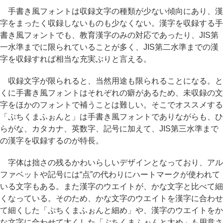
手書き風フォントは収録文字の種類が少ない傾向にあり、漢
字をまったく収録しないものも少なくない。漢字を収録する手
書き風フォントでも、教育漢字のみの対応であったり、JIS第
一水準までに限られていることが多く、JIS第二水準までの漢
字を収録すれば相当な充実ぶりと言える。
収録文字が限られると、当然用途も限られることになる。と
くに手書き風フォントはそれぞれの癖があるため、未収録の文
字をほかのフォントで補うことは難しい。そこでオススメする
「ぷちくまふぉんと」は手書き風フォントでありながらも、ひ
らがな、カタカナ、英数字、記号に加えて、JIS第三水準まで
の漢字を収録するのが特長。
字体は拙さの残るかわいらしいデザインとなっており、アル
ファベットや記号には“点”の代わりにハートマークが使われて
いる文字もある。また漢字のウエイトが、かな文字と比べて細
くなっている。そのため、かな文字のウエイトを漢字に合わせ
て細くした「ぷちくまふぉんと細め」や、漢字のウエイトをか
な文字に合わせて太くした「ぷちくまふぉんと太め」も用意さ