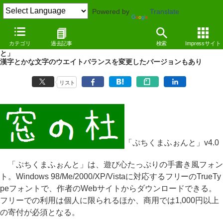
Powered by
Translate
REVIEW
（10/09/13）
カテゴリ
過去記事
検索
Impressサイト
JIS第三水準までの漢字を収録する手書き風フォント「ぷちくまふぉん
と」
漢字とかな文字のウエイトバランスを変更したバージョンもあり
リスト
「ぷちくまふぉんと」v4.0
「ぷちくまふぉんと」は、遊び心たっぷりの手書き風フォン
ト。Windows 98/Me/2000/XP/Vistaに対応するフリーのTrueTy
peフォントで、作者のWebサイトからダウンロードできる。
フリーでの利用は個人に限られるほか、商用では1,000円以上
の寄付が必須となる。