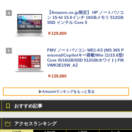
【Amazon.co.jp限定】 HP ノートパソコ
ン 15-fd 15.6インチ 16GBメモリ 512GB
SSD インテル Core 5
￥129,800
FMV ノートパソコン WE1-K3 (MS 365 P
ersonal/Copilotキー搭載/Win 11/15.6型/
Core i5/16GB/SSD 512GB/ホワイト) FM
VWK3E15W_AZ
￥139,880
Amazonランキングをもっと見る
おすすめ記事
Robloxギフトカード - 800 Robux 【限
生成AIパスポート公式テキスト 第４版
Amazon Kindle Paperwhite (16GB) 7イ
定バーチャルアイテムを含む】 【オンラ
ンチディスプレイ、色調調節ライト、12
アクセスランキング
インゲームコード】 ロブロックス | オン
週間持続バッテリー、広告なし、ブラッ
￥1,766
ラインコード版
ク