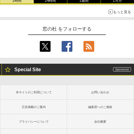
1時間
24時間
1週間
1カ月
￥1,300
￥22,980
もっと見る
AIイラスト表現辞典: 思い通りの絵を引き
出す プロンプトの言葉 AI画像生成シリー
Microsoft Office Home & Business 202
Amazon Kindle - 目に優しい、かさばら
窓の杜 をフォローする
ズ (はぴーイラストLabo)
4(最新 永続版)|オンラインコード版|Wind
ない、大きな画面で読みやすい、6週間持
ows11、10/mac対応|PC2台
続バッテリー、6インチディスプレイ電子
書籍リーダー、ブラック、16GB、広告な
￥480
し
￥39,582
￥16,980
ClaudeCode いちばんやさしい 教科書:
非エンジニア 初心者 素人 でも安心 使い
Robloxギフトカード - 2,000 Robux 【限
Special Site
方 マニュアル AI副業にもコンテンツ作成
定バーチャルアイテムを含む】 【オンラ
にもKindle出版にも！ 非エンジニアのた
インゲームコード】 ロブロックス | オン
Kindle Paperwhite シグニチャーエディ
めのAIコーディング入門シリーズ
ラインコード版
ション (32GB) 7インチディスプレイ、明
るさ自動調整、色調調節ライト、12週間
持続バッテリー、広告なし、メタリック
￥99
￥3,200
本サイトのご利用について
お問い合わせ
ブラック
￥27,980
広告掲載のご案内
編集部へのご連絡
1冊ですべて身につくHTML & CSSとWe
Robloxギフトカード - 1000 Robux 【限
bデザイン入門講座［第2版］
定バーチャルアイテムを含む】 【オンラ
インゲームコード】 ロブロックス |オン
プライバシーについて
会社概要
ラインコード版
Amazon Kindle Colorsoft | 16GBストレ
￥2,326
ージ、防水、7インチカラーディスプレ