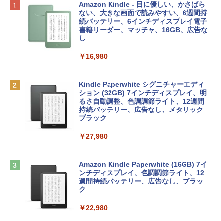
Apple 2026 MacBook Neo A18 Proチッ
Robloxギフトカード - 800 Robux 【限
生成AIパスポート公式テキスト 第４版
Amazon Kindle - 目に優しい、かさばら
プ搭載13インチノートブック：AIとAppl
定バーチャルアイテムを含む】 【オンラ
ない、大きな画面で読みやすい、6週間持
e Intelligenceのために設計、Liquid Ret
インゲームコード】 ロブロックス | オン
続バッテリー、6インチディスプレイ電子
￥1,766
inaディスプレイ、8GBユニファイドメモ
ラインコード版
書籍リーダー、マッチャ、16GB、広告な
リ、512GB SSDストレージ、1080p Fac
し
eTime HDカメラ、Touch ID - インディ
￥1,300
ゴ
￥16,980
AIイラスト表現辞典: 思い通りの絵を引き
￥137,800
出す プロンプトの言葉 AI画像生成シリー
Robloxギフトカード - 1000 Robux 【限
ズ (はぴーイラストLabo)
定バーチャルアイテムを含む】 【オンラ
Kindle Paperwhite シグニチャーエディ
インゲームコード】 ロブロックス |オン
ション (32GB) 7インチディスプレイ、明
tomtoc 360°保護 15.6 16インチ パソコ
ラインコード版
るさ自動調整、色調調節ライト、12週間
￥480
ンケース Dell NEC Lavie ASUS HP dyna
持続バッテリー、広告なし、メタリック
book Lenovo対応
ブラック
￥1,600
1冊ですべて身につくHTML & CSSとWe
￥2,952
￥27,980
bデザイン入門講座［第2版］
Microsoft Office Home & Business 202
4(最新 永続版)|オンラインコード版|Wind
￥1,292
Apple 2026 MacBook Air M5チップ搭載
ows11、10/mac対応|PC2台
Amazon Kindle Paperwhite (16GB) 7イ
13インチノートブック：AIとApple Intell
ンチディスプレイ、色調調節ライト、12
igence、13.6インチLiquid Retinaディ
週間持続バッテリー、広告なし、ブラッ
￥39,582
スプレイ、16GBユニファイドメモリ、51
ク
ClaudeCode いちばんやさしい 教科書:
2GB SSDストレージ、12MPセンターフ
非エンジニア 初心者 素人 でも安心 使い
レームカメラ、日本語キーボード、Touc
￥22,980
方 マニュアル AI副業にもコンテンツ作成
Robloxギフトカード - 2,000 Robux 【限
h ID - ミッドナイト
にもKindle出版にも！ 非エンジニアのた
定バーチャルアイテムを含む】 【オンラ