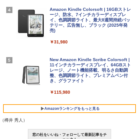
めのAIコーディング入門シリーズ
インゲームコード】 ロブロックス | オン
￥224,800
ラインコード版
Amazon Kindle Colorsoft | 16GBストレ
￥99
ージ、防水、7インチカラーディスプレ
イ、色調調節ライト、最大8週間持続バッ
￥3,200
【Amazon.co.jp限定】 HP ノートパソコ
テリー、広告無し、ブラック (2025年発
ン 15-fd 15.6インチ 16GBメモリ 512GB
売)
FM TOWNS ハイパー・カタログ: 本体ハ
SSD インテル Core 5
ードウェア・市販ソフトウェアのパーフ
Windows版 | Minecraft (マインクラフ
￥31,980
ェクトリストと最新エミュレータ紹介
ト): Java & Bedrock Edition | オンライ
￥129,800
ンコード版
￥1,600
New Amazon Kindle Scribe Colorsoft |
￥3,600
FMV ノートパソコン WE1-K3 (MS 365 P
11インチカラーディスプレイ、64GBスト
ersonal/Copilotキー搭載/Win 11/15.6型/
レージ、ノート機能搭載、明るさ自動調
Core i5/16GB/SSD 512GB/ホワイト) FM
整、色調調節ライト、プレミアムペン付
VWK3E15W_AZ
き、グラファイト
￥139,880
￥115,980
Amazonランキングをもっと見る
（樽井 秀人）
窓の杜をいいね・フォローして最新記事をチ