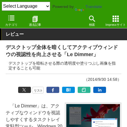
Powered by
Translate
窓の杜
システム・ファイル
デスクトップ
Windows
カテゴリ
過去記事
検索
Impressサイト
レビュー
デスクトップ全体を暗くしてアクティブウィンド
ウの視認性を向上させる「Le Dimmer」
デスクトップを暗転させる際の透明度や塗りつぶし画像を指
定することも可能
（2014/9/30 14:58）
リスト
「Le Dimmer」は、アク
ティブなウィンドウを視認
しやすくするタスクトレイ
常駐型ツール。Windows 20