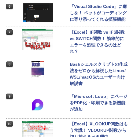
「Visual Studio Code」に癒
6
しを！ ペットがコーディング
に寄り添ってくれる拡張機能
【Excel】IF関数 vs IFS関数
7
vs SWITCH関数！ 効率的に
エラーを処理できるのはど
れ？
Bashシェルスクリプトの作成
8
法をゼロから解説したLinux/
WSL/macOSのユーザー向け
解説書
「Microsoft Loop」にページ
9
をPDF化・印刷できる新機能
が追加
【Excel】XLOOKUP関数はも
10
う常識！ VLOOKUP関数から
切り替えるべき理由