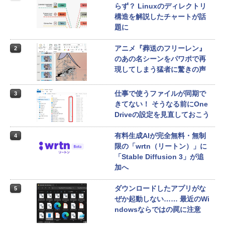
らず？ Linuxのディレクトリ
構造を解説したチャートが話
題に
アニメ『葬送のフリーレン』
2
のあの名シーンをパワポで再
現してしまう猛者に驚きの声
仕事で使うファイルが同期で
3
きてない！ そうなる前にOne
Driveの設定を見直しておこう
有料生成AIが完全無料・無制
4
限の「wrtn（リートン）」に
「Stable Diffusion 3」が追
加へ
ダウンロードしたアプリがな
5
ぜか起動しない…… 最近のWi
ndowsならではの罠に注意