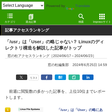
Powered by
Translate
窓の杜
その他の話題
トピック
その他
カテゴリ
過去記事
検索
Impressサイト
記事アクセスランキング
「/usr」は「User」の略じゃない？ Linuxのディ
レクトリ構造を解説した記事がトップ
窓の杜アクセスランキング［2024/06/17～2024/06/23］
窓の杜編集部
2024年6月25日 14:59
リスト
前週に閲覧数の多かった記事を、上位10位までレポー
トします。
「/usr」は「User」の略にあ
1