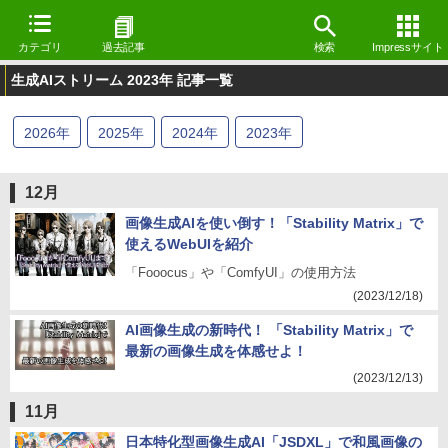
カテゴリ
過去記事
検索
Impressサイト
生成AIストリーム 2023年 記事一覧
2026
年
2025
年
2024
年
2023
年
12月
画像生成AIを使い倒す！「Stability Matrix」で
使えるWebUIを紹介
「Fooocus」や「ComfyUI」の使用方法
(2023/12/18)
AI画像生成の新時代！ 「Stability Matrix」で
最新の画像生成を体感せよ！
(2023/12/13)
11月
日本特化型画像生成AI「JSDXL」で和風画像の