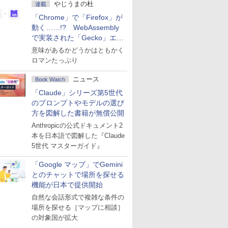
やじうまの杜
連載
「Chrome」で「Firefox」が
動く……!? WebAssembly
で実装された「Gecko」エン
ジン
意味があるかどうかはともかく
ロマンたっぷり
ニュース
Book Watch
「Claude」シリーズ第5世代
のプロンプトやモデルの選び
方を図解した書籍が無償公開
Anthropicの公式ドキュメント2
本を日本語で図解した『Claude
5世代 マスターガイド』
「Google マップ」でGemini
とのチャットで場所を探せる
機能が日本で提供開始
自然な会話形式で複雑な条件の
場所を探せる［マップに相談］
の対象国が拡大