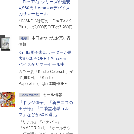
「Fire TV」シリーズが最安
4,980円！Amazonデバイス
のサマーセール
4K/Wi-Fi 6対応の「Fire TV 4K
Plus」は2,000円OFFの7,980円
本日みつけたお買い得
連載
情報
Kindle電子書籍リーダーが最
大8,000円OFF！Amazonデ
バイスがサマーセール中
カラー版「Kindle Colorsoft」が
31,980円。「Kindle
Paperwhite」は5,000円OFF
セール情報
Book Watch
『ドッジ弾子』『新テニスの
王子様』『二階堂地獄ゴル
フ』などが50％還元！
Amazonマンガ週末セール
『リアル』『ハナバス』
『MAJOR 2nd』『オールラウ
ンダー廻』など「アツいスポー