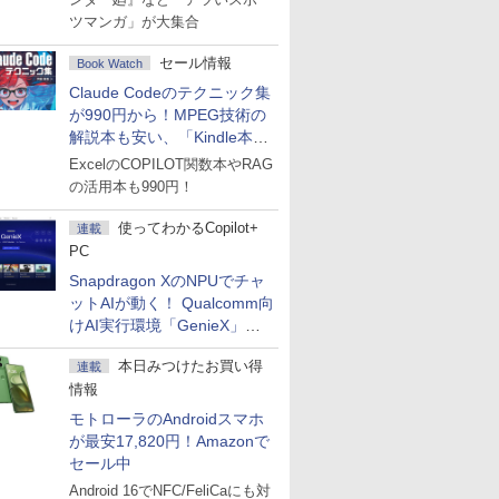
ツマンガ」が大集合
セール情報
Book Watch
Claude Codeのテクニック集
が990円から！MPEG技術の
解説本も安い、「Kindle本サ
マーセール」第2弾開始！
ExcelのCOPILOT関数本やRAG
の活用本も990円！
使ってわかるCopilot+
連載
PC
Snapdragon XのNPUでチャ
ットAIが動く！ Qualcomm向
けAI実行環境「GenieX」を
試してみた
本日みつけたお買い得
連載
情報
モトローラのAndroidスマホ
が最安17,820円！Amazonで
セール中
Android 16でNFC/FeliCaにも対