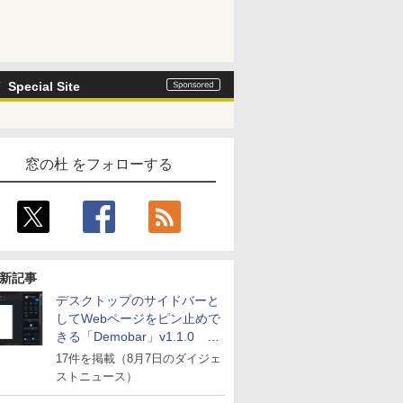
Special Site
窓の杜 をフォローする
新記事
デスクトップのサイドバーと
してWebページをピン止めで
きる「Demobar」v1.1.0 ほ
か
17件を掲載（8月7日のダイジェ
ストニュース）