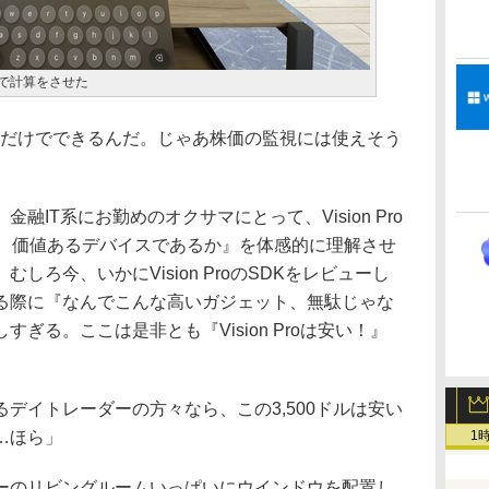
ari」で計算をさせた
Sだけでできるんだ。じゃあ株価の監視には使えそう
IT系にお勤めのオクサマにとって、Vision Pro
に、価値あるデバイスであるか』を体感的に理解させ
しろ今、いかにVision ProのSDKをレビューし
る際に『なんでこんな高いガジェット、無駄じゃな
ぎる。ここは是非とも『Vision Proは安い！』
デイトレーダーの方々なら、この3,500ドルは安い
…ほら」
1
のリビングルームいっぱいにウインドウを配置し