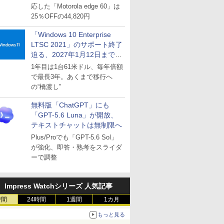
応した「Motorola edge 60」は
25％OFFの44,820円
「Windows 10 Enterprise
LTSC 2021」のサポート終了
迫る、2027年1月12日まで
～ESUは9月1日から販売
1年目は1台61米ドル、毎年倍額
で最長3年。あくまで移行へ
の“橋渡し”
無料版「ChatGPT」にも
「GPT-5.6 Luna」が開放、
テキストチャットは無制限へ
Plus/Proでも「GPT-5.6 Sol」
が強化、即答・熟考をスライダ
ーで調整
Impress Watchシリーズ 人気記事
時間
24時間
1週間
1カ月
もっと見る