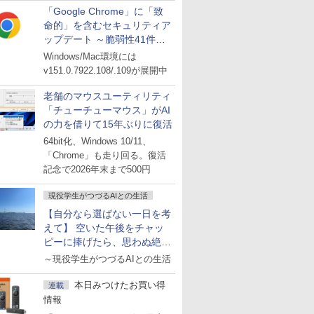
「Google Chrome」に「致
命的」を含むセキュリティア
ップデート ～脆弱性41件に
対処
Windows/Mac環境には
v151.0.7922.108/.109が展開中
老舗のマウスユーティリティ
「チューチューマウス」がAI
の力を借りて15年ぶりに復活
64bit化、Windows 10/11、
「Chrome」も走り回る。復活
記念で2026年末まで500円
現役学生がつづるAIとの生活
【自分なら選ばない一日を考
えて】 空いた午後をチャッ
ピーに捧げたら、思わぬ絶景
に出会った話
～現役学生がつづるAIとの生活
本日みつけたお買い得
連載
情報