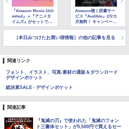
イ、色調調節ライト、最大8週間持続バッ
￥1,600
テリー、広告無し、ブラック (2025年発
『Amazon Music Unli
Amazon聴く読書サー
売)
FM TOWNS ハイパー・カタログ: 本体ハ
mited』＋『アニメタ
ビス『Audible』が2カ
ードウェア・市販ソフトウェアのパーフ
Windows版 | Minecraft (マインクラフ
￥31,980
イムズ』がセットでお
月無料！ キャンペーン
ェクトリストと最新エミュレータ紹介
ト): Java & Bedrock Edition | オンライ
得！ 月額99円×2カ月
実施中
ンコード版
￥1,600
［本日みつけたお買い得情報］の他の記事を見る
New Amazon Kindle Scribe Colorsoft |
￥3,600
11インチカラーディスプレイ、64GBスト
レージ、ノート機能搭載、明るさ自動調
整、色調調節ライト、プレミアムペン付
き、グラファイト
関連リンク
￥115,980
フォント、イラスト、写真-素材の通販＆ダウンロード
デザインポケット
総決算SALE - デザインポケット
関連記事
『鬼滅の刃』で使われた「鬼滅のフォン
ト三書体セット」が5,500円で買えるセー