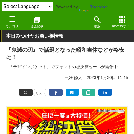
Powered by
Translate
窓の杜
オフィス・ドキュメント
フォント
日本語（漢字あり）
カテゴリ
過去記事
検索
Impressサイト
本日みつけたお買い得情報
『鬼滅の刃』で話題となった昭和書体などが格安
に！
「デザインポケット」でフォントの総決算セールが開催中
三好 修太
2023年1月30日 11:45
リスト