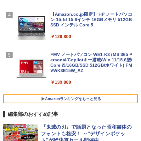
【Amazon.co.jp限定】 HP ノートパソコ
ン 15-fd 15.6インチ 16GBメモリ 512GB
SSD インテル Core 5
￥129,800
FMV ノートパソコン WE1-K3 (MS 365 P
ersonal/Copilotキー搭載/Win 11/15.6型/
Core i5/16GB/SSD 512GB/ホワイト) FM
VWK3E15W_AZ
￥139,880
Amazonランキングをもっと見る
編集部のおすすめ記事
Robloxギフトカード - 800 Robux 【限
生成AIパスポート公式テキスト 第４版
Amazon Kindle Paperwhite (16GB) 7イ
『鬼滅の刃』で話題となった昭和書体の
定バーチャルアイテムを含む】 【オンラ
ンチディスプレイ、色調調節ライト、12
フォントも格安！ ～“デザインポケッ
インゲームコード】 ロブロックス | オン
週間持続バッテリー、広告なし、ブラッ
￥1,766
ト”が総決算セール開催中
ラインコード版
ク