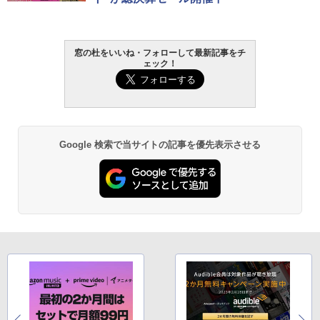
￥1,300
￥22,980
AIイラスト表現辞典: 思い通りの絵を引き
窓の杜をいいね・フォローして最新記事をチ
ェック！
出す プロンプトの言葉 AI画像生成シリー
Microsoft Office Home & Business 202
Amazon Kindle - 目に優しい、かさばら
ズ (はぴーイラストLabo)
4(最新 永続版)|オンラインコード版|Wind
ない、大きな画面で読みやすい、6週間持
ows11、10/mac対応|PC2台
続バッテリー、6インチディスプレイ電子
書籍リーダー、ブラック、16GB、広告な
￥480
し
￥39,582
￥16,980
ClaudeCode いちばんやさしい 教科書:
Google 検索で当サイトの記事を優先表示させる
非エンジニア 初心者 素人 でも安心 使い
Robloxギフトカード - 2,000 Robux 【限
方 マニュアル AI副業にもコンテンツ作成
定バーチャルアイテムを含む】 【オンラ
にもKindle出版にも！ 非エンジニアのた
インゲームコード】 ロブロックス | オン
Kindle Paperwhite シグニチャーエディ
めのAIコーディング入門シリーズ
ラインコード版
ション (32GB) 7インチディスプレイ、明
るさ自動調整、色調調節ライト、12週間
持続バッテリー、広告なし、メタリック
￥99
￥3,200
ブラック
￥27,980
1冊ですべて身につくHTML & CSSとWe
Robloxギフトカード - 1000 Robux 【限
bデザイン入門講座［第2版］
定バーチャルアイテムを含む】 【オンラ
インゲームコード】 ロブロックス |オン
ラインコード版
Amazon Kindle Colorsoft | 16GBストレ
￥2,326
ージ、防水、7インチカラーディスプレ