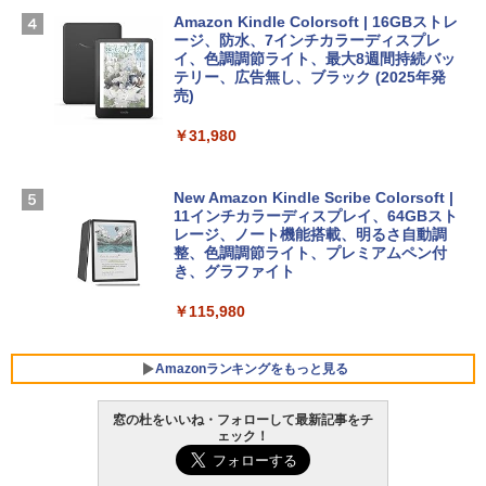
インゲームコード】 ロブロックス | オン
￥224,800
ラインコード版
Amazon Kindle Colorsoft | 16GBストレ
￥99
ージ、防水、7インチカラーディスプレ
イ、色調調節ライト、最大8週間持続バッ
￥3,200
【Amazon.co.jp限定】 HP ノートパソコ
テリー、広告無し、ブラック (2025年発
ン 15-fd 15.6インチ 16GBメモリ 512GB
売)
FM TOWNS ハイパー・カタログ: 本体ハ
SSD インテル Core 5
ードウェア・市販ソフトウェアのパーフ
Windows版 | Minecraft (マインクラフ
￥31,980
ェクトリストと最新エミュレータ紹介
ト): Java & Bedrock Edition | オンライ
￥129,800
ンコード版
￥1,600
New Amazon Kindle Scribe Colorsoft |
￥3,600
FMV ノートパソコン WE1-K3 (MS 365 P
11インチカラーディスプレイ、64GBスト
ersonal/Copilotキー搭載/Win 11/15.6型/
レージ、ノート機能搭載、明るさ自動調
Core i5/16GB/SSD 512GB/ホワイト) FM
整、色調調節ライト、プレミアムペン付
VWK3E15W_AZ
き、グラファイト
￥139,880
￥115,980
Amazonランキングをもっと見る
窓の杜をいいね・フォローして最新記事をチ
ェック！