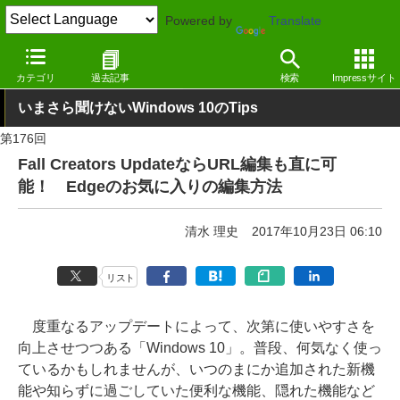
Powered by
Translate
窓の杜
Tips
Windows 10
カテゴリ
過去記事
検索
Impressサイト
いまさら聞けないWindows 10のTips
第176回
Fall Creators UpdateならURL編集も直に可
能！ Edgeのお気に入りの編集方法
清水 理史
2017年10月23日 06:10
リスト
度重なるアップデートによって、次第に使いやすさを
向上させつつある「Windows 10」。普段、何気なく使っ
ているかもしれませんが、いつのまにか追加された新機
能や知らずに過ごしていた便利な機能、隠れた機能など