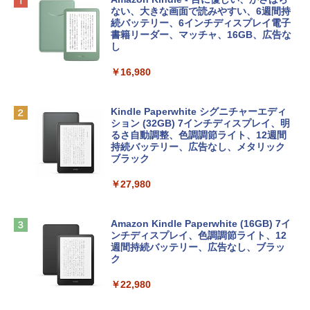
プ搭載13インチノートブック：AIとAppl
定バーチャルアイテムを含む】 【オンラ
ない、大きな画面で読みやすい、6週間持
e Intelligenceのために設計、Liquid Ret
インゲームコード】 ロブロックス | オン
続バッテリー、6インチディスプレイ電子
￥1,766
inaディスプレイ、8GBユニファイドメモ
ラインコード版
書籍リーダー、マッチャ、16GB、広告な
リ、512GB SSDストレージ、1080p Fac
し
eTime HDカメラ、Touch ID - インディ
￥1,300
ゴ
￥16,980
AIイラスト表現辞典: 思い通りの絵を引き
￥137,800
出す プロンプトの言葉 AI画像生成シリー
Robloxギフトカード - 1000 Robux 【限
ズ (はぴーイラストLabo)
定バーチャルアイテムを含む】 【オンラ
Kindle Paperwhite シグニチャーエディ
インゲームコード】 ロブロックス |オン
ション (32GB) 7インチディスプレイ、明
tomtoc 360°保護 15.6 16インチ パソコ
ラインコード版
るさ自動調整、色調調節ライト、12週間
￥480
ンケース Dell NEC Lavie ASUS HP dyna
持続バッテリー、広告なし、メタリック
book Lenovo対応
ブラック
￥1,600
1冊ですべて身につくHTML & CSSとWe
￥2,952
￥27,980
bデザイン入門講座［第2版］
Microsoft Office Home & Business 202
4(最新 永続版)|オンラインコード版|Wind
￥1,292
Apple 2026 MacBook Air M5チップ搭載
ows11、10/mac対応|PC2台
Amazon Kindle Paperwhite (16GB) 7イ
13インチノートブック：AIとApple Intell
ンチディスプレイ、色調調節ライト、12
igence、13.6インチLiquid Retinaディ
週間持続バッテリー、広告なし、ブラッ
￥39,582
スプレイ、16GBユニファイドメモリ、51
ク
ClaudeCode いちばんやさしい 教科書:
2GB SSDストレージ、12MPセンターフ
非エンジニア 初心者 素人 でも安心 使い
レームカメラ、日本語キーボード、Touc
￥22,980
方 マニュアル AI副業にもコンテンツ作成
Robloxギフトカード - 2,000 Robux 【限
h ID - ミッドナイト
にもKindle出版にも！ 非エンジニアのた
定バーチャルアイテムを含む】 【オンラ
めのAIコーディング入門シリーズ