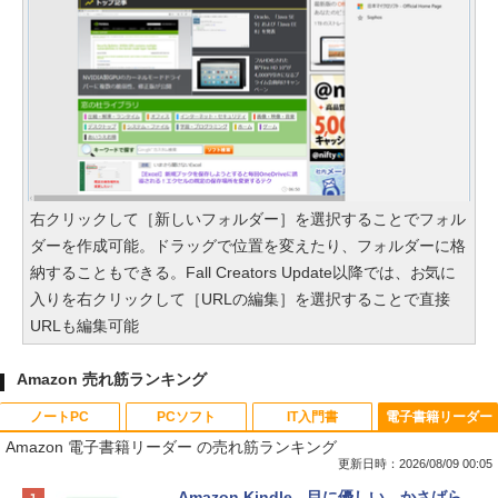
右クリックして［新しいフォルダー］を選択することでフォル
ダーを作成可能。ドラッグで位置を変えたり、フォルダーに格
納することもできる。Fall Creators Update以降では、お気に
入りを右クリックして［URLの編集］を選択することで直接
URLも編集可能
Amazon 売れ筋ランキング
ノートPC
PCソフト
IT入門書
電子書籍リーダー
Amazon 電子書籍リーダー の売れ筋ランキング
更新日時：2026/08/09 00:05
Apple 2026 MacBook Neo A18 Proチッ
Robloxギフトカード - 800 Robux 【限
生成AIパスポート公式テキスト 第４版
Amazon Kindle - 目に優しい、かさばら