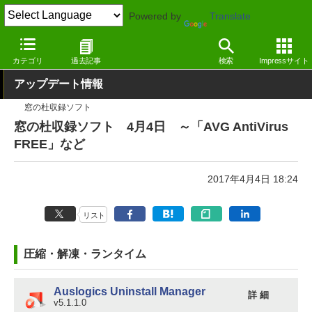
Powered by
Translate
窓の杜
その他の話題
トピック
アップデート
カテゴリ
過去記事
検索
Impressサイト
アップデート情報
窓の杜収録ソフト
窓の杜収録ソフト 4月4日 ～「AVG AntiVirus
FREE」など
2017年4月4日 18:24
リスト
圧縮・解凍・ランタイム
Auslogics Uninstall Manager
詳 細
v5.1.1.0