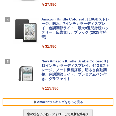
ームカメラ、日本語キーボード、Touch I
￥27,980
1冊ですべて身につくHTML & CSSとWe
Robloxギフトカード - 1000 Robux 【限
D - ミッドナイト
bデザイン入門講座［第2版］
定バーチャルアイテムを含む】 【オンラ
インゲームコード】 ロブロックス |オン
￥298,901
ラインコード版
Amazon Kindle Colorsoft | 16GBストレ
￥2,326
ージ、防水、7インチカラーディスプレ
イ、色調調節ライト、最大8週間持続バッ
￥1,600
【Amazon.co.jp限定】 HP ノートパソコ
テリー、広告無し、ブラック (2025年発
ン 15-fd 15.6インチ 16GBメモリ 512GB
売)
FM TOWNS ハイパー・カタログ: 本体ハ
SSD インテル Core 5
ードウェア・市販ソフトウェアのパーフ
Windows版 | Minecraft (マインクラフ
￥31,980
ェクトリストと最新エミュレータ紹介
ト): Java & Bedrock Edition | オンライ
￥129,800
ンコード版
￥1,600
New Amazon Kindle Scribe Colorsoft |
￥3,600
FMV ノートパソコン WE1-K3 (MS 365 P
11インチカラーディスプレイ、64GBスト
ersonal/Copilotキー搭載/Win 11/15.6型/
レージ、ノート機能搭載、明るさ自動調
Core i5/16GB/SSD 512GB/ホワイト) FM
整、色調調節ライト、プレミアムペン付
VWK3E15W_AZ
き、グラファイト
￥139,880
￥115,980
Amazonランキングをもっと見る
窓の杜をいいね・フォローして最新記事をチ