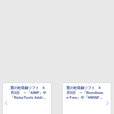
窓の杜収録ソフト 4
窓の杜収録ソフト 4
月3日 ～「AIMP」や
月5日 ～「BurnAwar
「RelaxTools Addi
e Free」や「HWiNF
n」など
O」など