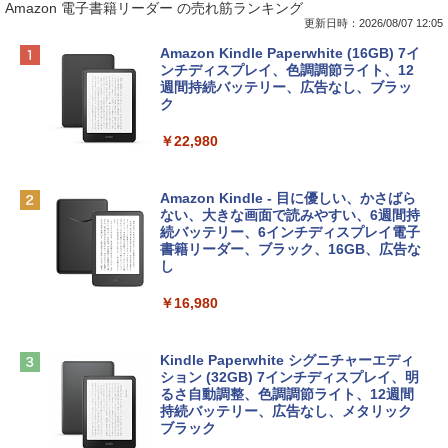
Amazon 電子書籍リーダー の売れ筋ランキング
更新日時：2026/08/07 12:05
Apple 2026 MacBook Neo A18 Proチッ
Robloxギフトカード - 800 Robux 【限
生成AIパスポート公式テキスト 第４版
Amazon Kindle Paperwhite (16GB) 7イ
プ搭載13インチノートブック：AIとAppl
定バーチャルアイテムを含む】 【オンラ
ンチディスプレイ、色調調節ライト、12
e Intelligence、Liquid Retinaディスプ
インゲームコード】 ロブロックス | オン
週間持続バッテリー、広告なし、ブラッ
￥1,766
レイ、8GBメモリ、512GB SSD、1080p
ラインコード版
ク
FaceTime HDカメラ、Touch ID - インデ
ィゴ + 3年延長 AppleCare+ for 13インチ
￥1,300
￥22,980
MacBook Neo(A18 Pro)|ダウンロード版
AIイラスト表現辞典: 思い通りの絵を引き
￥162,598
出す プロンプトの言葉 AI画像生成シリー
Microsoft Office Home & Business 202
Amazon Kindle - 目に優しい、かさばら
ズ (はぴーイラストLabo)
4(最新 永続版)|オンラインコード版|Wind
ない、大きな画面で読みやすい、6週間持
ows11、10/mac対応|PC2台
続バッテリー、6インチディスプレイ電子
tomtoc 360°保護 15.6 16インチ パソコ
書籍リーダー、ブラック、16GB、広告な
￥480
ンケース Dell NEC Lavie ASUS HP dyna
し
￥39,582
book Lenovo対応
￥16,980
ClaudeCode いちばんやさしい 教科書:
￥2,952
非エンジニア 初心者 素人 でも安心 使い
Robloxギフトカード - 2,000 Robux 【限
方 マニュアル AI副業にもコンテンツ作成
定バーチャルアイテムを含む】 【オンラ
にもKindle出版にも！ 非エンジニアのた
インゲームコード】 ロブロックス | オン
Kindle Paperwhite シグニチャーエディ
めのAIコーディング入門シリーズ
Apple 2026 MacBook Air M5チップ搭載
ラインコード版
ション (32GB) 7インチディスプレイ、明
13インチノートブック：AIとApple Intell
るさ自動調整、色調調節ライト、12週間
igence、13.6インチLiquid Retinaディ
持続バッテリー、広告なし、メタリック
￥99
￥3,200
スプレイ、24GBユニファイドメモリ、1
ブラック
TB SSDストレージ、12MPセンターフレ