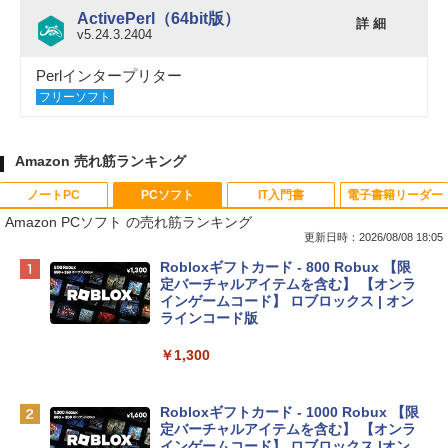
ActivePerl（64bit版）
詳 細
v5.24.3.2404
Perlインタープリター
フリーソフト
Amazon 売れ筋ランキング
ノートPC
PCソフト
IT入門書
電子書籍リーダー
Amazon PCソフト の売れ筋ランキング
更新日時：2026/08/08 18:05
Apple 2026 MacBook Neo A18 Proチッ
Robloxギフトカード - 800 Robux 【限
プ搭載13インチノートブック：AIとAppl
定バーチャルアイテムを含む】 【オンラ
e Intelligenceのために設計、Liquid Ret
インゲームコード】 ロブロックス | オン
inaディスプレイ、8GBユニファイドメモ
ラインコード版
リ、512GB SSDストレージ、1080p Fac
eTime HDカメラ、Touch ID - シルバー
￥1,300
￥131,111
Robloxギフトカード - 1000 Robux 【限
定バーチャルアイテムを含む】 【オンラ
tomtoc 360°保護 15.6 16インチ パソコ
インゲームコード】 ロブロックス |オン