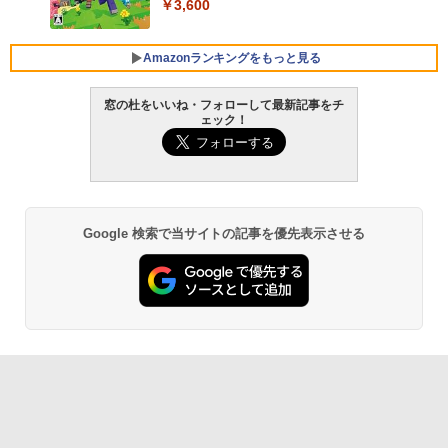
FMV ノートパソコン WE1-K3 (MS 365 P
￥3,600
ersonal/Copilotキー搭載/Win 11/15.6型/
Core i5/16GB/SSD 512GB/ホワイト) FM
VWK3E15W_AZ
Amazonランキングをもっと見る
￥139,880
窓の杜をいいね・フォローして最新記事をチ
ェック！
生成AIパスポート公式テキスト 第４版
Amazon Kindle Paperwhite (16GB) 7イ
ンチディスプレイ、色調調節ライト、12
週間持続バッテリー、広告なし、ブラッ
￥1,766
ク
￥22,980
Google 検索で当サイトの記事を優先表示させる
AIイラスト表現辞典: 思い通りの絵を引き
出す プロンプトの言葉 AI画像生成シリー
Amazon Kindle - 目に優しい、かさばら
ズ (はぴーイラストLabo)
ない、大きな画面で読みやすい、6週間持
続バッテリー、6インチディスプレイ電子
書籍リーダー、マッチャ、16GB、広告な
￥480
し
￥16,980
ClaudeCode いちばんやさしい 教科書:
非エンジニア 初心者 素人 でも安心 使い
方 マニュアル AI副業にもコンテンツ作成
にもKindle出版にも！ 非エンジニアのた
Kindle Paperwhite シグニチャーエディ