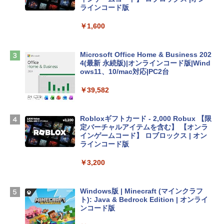
ンケース Dell NEC Lavie ASUS HP dyna
ラインコード版
book Lenovo対応
￥1,600
￥2,952
Microsoft Office Home & Business 202
Apple 2026 MacBook Air M5チップ搭載
4(最新 永続版)|オンラインコード版|Wind
13インチノートブック：AIとApple Intell
ows11、10/mac対応|PC2台
igence、13.6インチLiquid Retinaディ
スプレイ、16GBユニファイドメモリ、1
￥39,582
TB SSDストレージ、12MPセンターフレ
ームカメラ、日本語キーボード、Touch I
D - ミッドナイト
Robloxギフトカード - 2,000 Robux 【限
定バーチャルアイテムを含む】 【オンラ
￥278,800
インゲームコード】 ロブロックス | オン
ラインコード版
【Amazon.co.jp限定】 HP ノートパソコ
￥3,200
ン 15-fd 15.6インチ 16GBメモリ 512GB
SSD インテル Core 5
Windows版 | Minecraft (マインクラフ
￥129,800
ト): Java & Bedrock Edition | オンライ
ンコード版