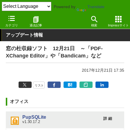
Powered by
Translate
窓の杜
その他の話題
トピック
アップデート
カテゴリ
過去記事
検索
Impressサイト
アップデート情報
窓の杜収録ソフト 12月21日 ～「PDF-
XChange Editor」や「Bandicam」など
2017年12月21日 17:35
リスト
オフィス
PupSQLite
詳 細
v1.30.17.2