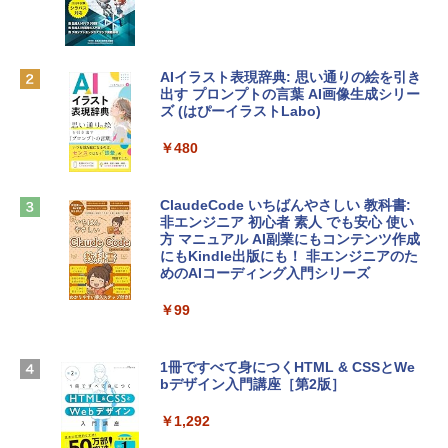
レイ、8GBメモリ、512GB SSD、1080p
ラインコード版
FaceTime HDカメラ、Touch ID - インデ
ィゴ + 3年延長 AppleCare+ for 13インチ
￥1,300
MacBook Neo(A18 Pro)|ダウンロード版
AIイラスト表現辞典: 思い通りの絵を引き
￥162,598
出す プロンプトの言葉 AI画像生成シリー
Microsoft Office Home & Business 202
ズ (はぴーイラストLabo)
4(最新 永続版)|オンラインコード版|Wind
ows11、10/mac対応|PC2台
tomtoc 360°保護 15.6 16インチ パソコ
￥480
ンケース Dell NEC Lavie ASUS HP dyna
￥39,582
book Lenovo対応
ClaudeCode いちばんやさしい 教科書:
￥2,952
非エンジニア 初心者 素人 でも安心 使い
Robloxギフトカード - 2,000 Robux 【限
方 マニュアル AI副業にもコンテンツ作成
定バーチャルアイテムを含む】 【オンラ
にもKindle出版にも！ 非エンジニアのた
インゲームコード】 ロブロックス | オン
めのAIコーディング入門シリーズ
Apple 2026 MacBook Air M5チップ搭載
ラインコード版
13インチノートブック：AIとApple Intell
igence、13.6インチLiquid Retinaディ
￥99
￥3,200
スプレイ、16GBユニファイドメモリ、1
TB SSDストレージ、12MPセンターフレ
ームカメラ、日本語キーボード、Touch I
1冊ですべて身につくHTML & CSSとWe
Robloxギフトカード - 1000 Robux 【限
D - シルバー
bデザイン入門講座［第2版］
定バーチャルアイテムを含む】 【オンラ
インゲームコード】 ロブロックス |オン
￥261,414
ラインコード版
￥1,292