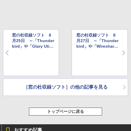
11インチカラーディスプレイ、64GBスト
レージ、ノート機能搭載、明るさ自動調
整、色調調節ライト、プレミアムペン付
き、グラファイト
￥115,980
窓の杜収録ソフト 8
窓の杜収録ソフト 8
月25日 ～「Thunder
月27日 ～「Thunder
bird」や「Glary Utiliti
bird」や「Wireshar
es」など
k」など
［窓の杜収録ソフト］の他の記事を見る
トップページに戻る
おすすめ記事