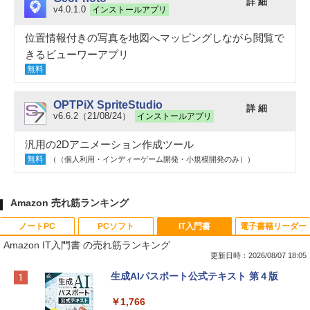
詳 細
v4.0.1.0
インストールアプリ
位置情報付きの写真を地図へマッピングしながら閲覧で
きるビューワーアプリ
無料
OPTPiX SpriteStudio
詳 細
v6.6.2（21/08/24）
インストールアプリ
汎用の2Dアニメーション作成ツール
無料
（（個人利用・インディーゲーム開発・小規模開発のみ））
Amazon 売れ筋ランキング
ノートPC
PCソフト
IT入門書
電子書籍リーダー
Amazon IT入門書 の売れ筋ランキング
更新日時：2026/08/07 18:05
Apple 2026 MacBook Neo A18 Proチッ
Robloxギフトカード - 800 Robux 【限
生成AIパスポート公式テキスト 第４版
プ搭載13インチノートブック：AIとAppl
定バーチャルアイテムを含む】 【オンラ
e Intelligence、Liquid Retinaディスプ
インゲームコード】 ロブロックス | オン
￥1,766