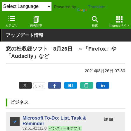
Powered by
Translate
窓の杜
その他の話題
トピック
アップデート
カテゴリ
過去記事
検索
Impressサイト
アップデート情報
窓の杜収録ソフト 8月26日 ～「Firefox」や
「Audacity」など
2021年8月26日 07:30
リスト
ビジネス
Microsoft To-Do: List, Task &
詳 細
Reminder
v2.51.42312.0
インストールアプリ