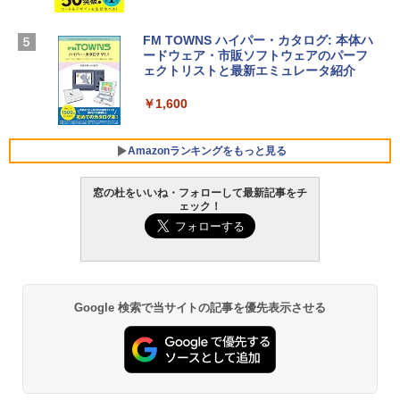
￥1,600
【Amazon.co.jp限定】 HP ノートパソコ
ン 15-fd 15.6インチ 16GBメモリ 512GB
FM TOWNS ハイパー・カタログ: 本体ハ
SSD インテル Core 5
ードウェア・市販ソフトウェアのパーフ
Windows版 | Minecraft (マインクラフ
ェクトリストと最新エミュレータ紹介
ト): Java & Bedrock Edition | オンライ
￥129,800
ンコード版
￥1,600
￥3,600
FMV ノートパソコン WE1-K3 (MS 365 P
ersonal/Copilotキー搭載/Win 11/15.6型/
Amazonランキングをもっと見る
Core i5/16GB/SSD 512GB/ホワイト) FM
VWK3E15W_AZ
窓の杜をいいね・フォローして最新記事をチ
ェック！
￥139,880
Amazon Kindle Paperwhite (16GB) 7イ
ンチディスプレイ、色調調節ライト、12
週間持続バッテリー、広告なし、ブラッ
ク
￥22,980
Google 検索で当サイトの記事を優先表示させる
Amazon Kindle - 目に優しい、かさばら
ない、大きな画面で読みやすい、6週間持
続バッテリー、6インチディスプレイ電子
書籍リーダー、ブラック、16GB、広告な