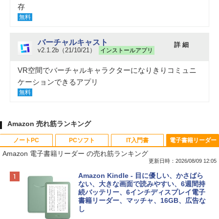
存
無料
バーチャルキャスト
詳 細
v2.1.2b（21/10/21）
インストールアプリ
VR空間でバーチャルキャラクターになりきりコミュニ
ケーションできるアプリ
無料
Amazon 売れ筋ランキング
ノートPC
PCソフト
IT入門書
電子書籍リーダー
Amazon 電子書籍リーダー の売れ筋ランキング
更新日時：2026/08/09 12:05
Apple 2026 MacBook Neo A18 Proチッ
Robloxギフトカード - 800 Robux 【限
生成AIパスポート公式テキスト 第４版
Amazon Kindle - 目に優しい、かさばら
プ搭載13インチノートブック：AIとAppl
定バーチャルアイテムを含む】 【オンラ
ない、大きな画面で読みやすい、6週間持
e Intelligenceのために設計、Liquid Ret
インゲームコード】 ロブロックス | オン
続バッテリー、6インチディスプレイ電子
￥1,766
inaディスプレイ、8GBユニファイドメモ
ラインコード版
書籍リーダー、マッチャ、16GB、広告な
リ、256GB SSDストレージ、1080p Fac
し
eTime HDカメラ - インディゴ
￥1,300