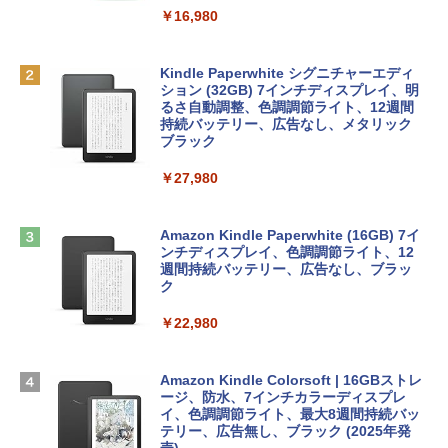
￥16,980
￥119,800
1冊ですべて身につくHTML & CSSとWe
bデザイン入門講座［第2版］
Robloxギフトカード - 1000 Robux 【限
定バーチャルアイテムを含む】 【オンラ
Kindle Paperwhite シグニチャーエディ
tomtoc 360°保護 15.6 16インチ パソコ
インゲームコード】 ロブロックス |オン
ション (32GB) 7インチディスプレイ、明
￥1,292
ンケース Dell NEC Lavie ASUS HP dyna
ラインコード版
るさ自動調整、色調調節ライト、12週間
book Lenovo対応
持続バッテリー、広告なし、メタリック
ブラック
￥1,600
￥2,952
ClaudeCode いちばんやさしい 教科書:
￥27,980
非エンジニア 初心者 素人 でも安心 使い
方 マニュアル AI副業にもコンテンツ作成
Robloxギフトカード - 2,000 Robux 【限
にもKindle出版にも！ 非エンジニアのた
Apple 2026 MacBook Air M5チップ搭載
定バーチャルアイテムを含む】 【オンラ
めのAIコーディング入門シリーズ
13インチノートブック：AIとApple Intell
インゲームコード】 ロブロックス | オン
Amazon Kindle Paperwhite (16GB) 7イ
igence、13.6インチLiquid Retinaディ
ラインコード版
ンチディスプレイ、色調調節ライト、12
￥99
スプレイ、16GBユニファイドメモリ、1
週間持続バッテリー、広告なし、ブラッ
TB SSDストレージ、12MPセンターフレ
ク
￥3,200
ームカメラ、日本語キーボード、Touch I
D - ミッドナイト
￥22,980
AIイラスト表現辞典: 思い通りの絵を引き
出す プロンプトの言葉 AI画像生成シリー
Microsoft Office Home & Business 202
￥278,800
ズ (はぴーイラストLabo)
4(最新 永続版)|オンラインコード版|Wind
ows11、10/mac対応|PC2台
Amazon Kindle Colorsoft | 16GBストレ
￥480
ージ、防水、7インチカラーディスプレ
【Amazon.co.jp限定】 HP ノートパソコ
イ、色調調節ライト、最大8週間持続バッ
￥39,582
ン 15-fd 15.6インチ 16GBメモリ 512GB
テリー、広告無し、ブラック (2025年発
SSD インテル Core 5
売)