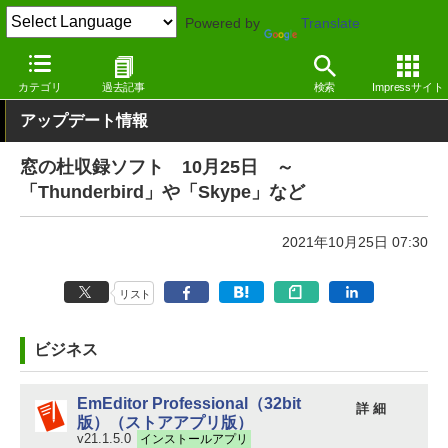
Powered by
Translate
窓の杜
その他の話題
トピック
アップデート
カテゴリ
過去記事
検索
Impressサイト
アップデート情報
窓の杜収録ソフト 10月25日 ～
「Thunderbird」や「Skype」など
2021年10月25日 07:30
リスト
ビジネス
EmEditor Professional（32bit
詳 細
版）（ストアアプリ版）
v21.1.5.0
インストールアプリ