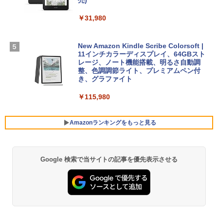
FM TOWNS ハイパー・カタログ: 本体ハ
ードウェア・市販ソフトウェアのパーフ
Windows版 | Minecraft (マインクラフ
￥129,800
￥31,980
ェクトリストと最新エミュレータ紹介
ト): Java & Bedrock Edition | オンライ
ンコード版
￥1,600
FMV ノートパソコン WE1-K3 (MS 365 P
New Amazon Kindle Scribe Colorsoft |
￥3,600
ersonal/Copilotキー搭載/Win 11/15.6型/
11インチカラーディスプレイ、64GBスト
Core i5/16GB/SSD 512GB/ホワイト) FM
レージ、ノート機能搭載、明るさ自動調
VWK3E15W_AZ
整、色調調節ライト、プレミアムペン付
き、グラファイト
￥139,880
￥115,980
Amazonランキングをもっと見る
Google 検索で当サイトの記事を優先表示させる