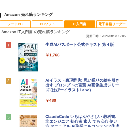
Amazon 売れ筋ランキング
ノートPC
PCソフト
IT入門書
電子書籍リーダー
Amazon IT入門書 の売れ筋ランキング
更新日時：2026/08/08 12:05
Apple 2026 MacBook Neo A18 Proチッ
Robloxギフトカード - 800 Robux 【限
生成AIパスポート公式テキスト 第４版
プ搭載13インチノートブック：AIとAppl
定バーチャルアイテムを含む】 【オンラ
e Intelligenceのために設計、Liquid Ret
インゲームコード】 ロブロックス | オン
￥1,766
inaディスプレイ、8GBユニファイドメモ
ラインコード版
リ、256GB SSDストレージ、1080p Fac
eTime HDカメラ - インディゴ
￥1,300
￥119,800
AIイラスト表現辞典: 思い通りの絵を引き
出す プロンプトの言葉 AI画像生成シリー
Robloxギフトカード - 1000 Robux 【限
ズ (はぴーイラストLabo)
定バーチャルアイテムを含む】 【オンラ
tomtoc 360°保護 15.6 16インチ パソコ
インゲームコード】 ロブロックス |オン
ンケース Dell NEC Lavie ASUS HP dyna
ラインコード版
￥480
book Lenovo対応
￥1,600
￥2,952
ClaudeCode いちばんやさしい 教科書:
非エンジニア 初心者 素人 でも安心 使い
方 マニュアル AI副業にもコンテンツ作成
Microsoft Office Home & Business 202