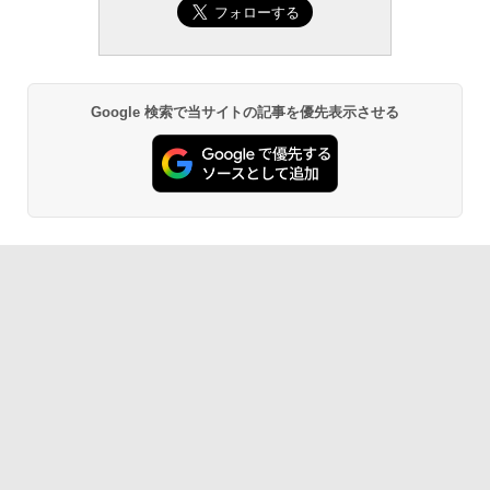
Amazon Kindle Paperwhite (16GB) 7イ
ンチディスプレイ、色調調節ライト、12
週間持続バッテリー、広告なし、ブラッ
ク
￥22,980
Google 検索で当サイトの記事を優先表示させる
Amazon Kindle - 目に優しい、かさばら
ない、大きな画面で読みやすい、6週間持
続バッテリー、6インチディスプレイ電子
書籍リーダー、ブラック、16GB、広告な
し
￥16,980
Kindle Paperwhite シグニチャーエディ
ション (32GB) 7インチディスプレイ、明
るさ自動調整、色調調節ライト、12週間
持続バッテリー、広告なし、メタリック
ブラック
￥27,980