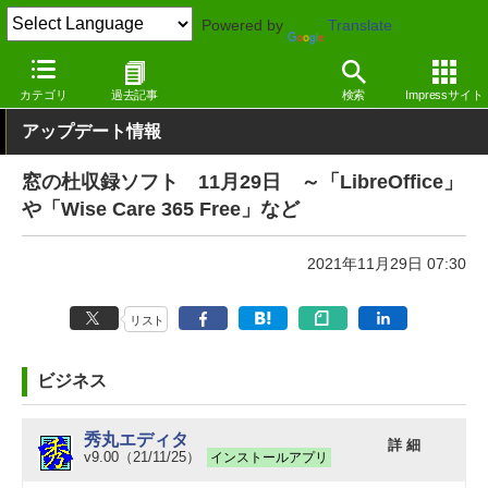
Powered by
Translate
窓の杜
その他の話題
トピック
アップデート
カテゴリ
過去記事
検索
Impressサイト
アップデート情報
窓の杜収録ソフト 11月29日 ～「LibreOffice」
や「Wise Care 365 Free」など
2021年11月29日 07:30
リスト
ビジネス
秀丸エディタ
詳 細
v9.00（21/11/25）
インストールアプリ