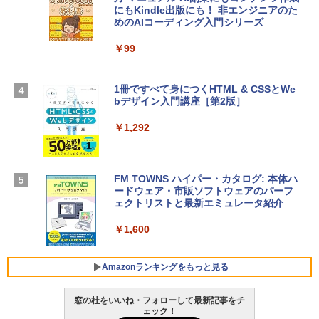
にもKindle出版にも！ 非エンジニアのた
Apple 2026 MacBook Air M5チップ搭載
4(最新 永続版)|オンラインコード版|Wind
めのAIコーディング入門シリーズ
13インチノートブック：AIとApple Intell
ows11、10/mac対応|PC2台
igence、13.6インチLiquid Retinaディ
スプレイ、16GBユニファイドメモリ、1
￥99
￥39,582
TB SSDストレージ、12MPセンターフレ
ームカメラ、日本語キーボード、Touch I
D - シルバー
1冊ですべて身につくHTML & CSSとWe
Robloxギフトカード - 2,000 Robux 【限
bデザイン入門講座［第2版］
定バーチャルアイテムを含む】 【オンラ
￥261,414
インゲームコード】 ロブロックス | オン
ラインコード版
￥1,292
【Amazon.co.jp限定】 HP ノートパソコ
￥3,200
ン 15-fd 15.6インチ 16GBメモリ 512GB
SSD インテル Core 5
FM TOWNS ハイパー・カタログ: 本体ハ
ードウェア・市販ソフトウェアのパーフ
Windows版 | Minecraft (マインクラフ
￥129,800
ェクトリストと最新エミュレータ紹介
ト): Java & Bedrock Edition | オンライ
ンコード版
￥1,600
FMV ノートパソコン WE1-K3 (MS 365 P
￥3,600
ersonal/Copilotキー搭載/Win 11/15.6型/
Core i5/16GB/SSD 512GB/ホワイト) FM
Amazonランキングをもっと見る
VWK3E15W_AZ
窓の杜をいいね・フォローして最新記事をチ
￥139,880
ェック！