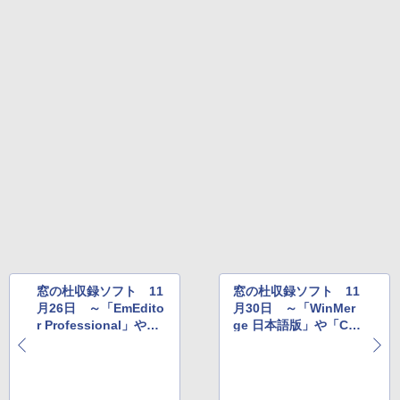
Amazon Kindle Colorsoft | 16GBストレ
ージ、防水、7インチカラーディスプレ
イ、色調調節ライト、最大8週間持続バッ
テリー、広告無し、ブラック (2025年発
売)
￥31,980
New Amazon Kindle Scribe Colorsoft |
11インチカラーディスプレイ、64GBスト
レージ、ノート機能搭載、明るさ自動調
整、色調調節ライト、プレミアムペン付
き、グラファイト
￥115,980
窓の杜収録ソフト 11
窓の杜収録ソフト 11
月26日 ～「EmEdito
月30日 ～「WinMer
r Professional」や
ge 日本語版」や「Cry
「XnView」など
stalDiskInfo」など