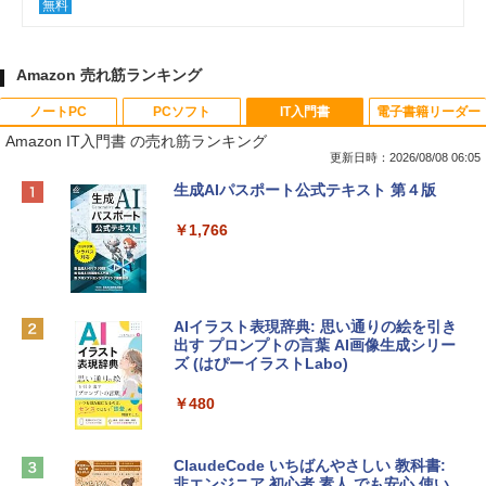
無料
Amazon 売れ筋ランキング
ノートPC
PCソフト
IT入門書
電子書籍リーダー
Amazon IT入門書 の売れ筋ランキング
更新日時：2026/08/08 06:05
Apple 2026 MacBook Neo A18 Proチッ
Robloxギフトカード - 800 Robux 【限
生成AIパスポート公式テキスト 第４版
プ搭載13インチノートブック：AIとAppl
定バーチャルアイテムを含む】 【オンラ
e Intelligence、Liquid Retinaディスプ
インゲームコード】 ロブロックス | オン
￥1,766
レイ、8GBメモリ、512GB SSD、1080p
ラインコード版
FaceTime HDカメラ、Touch ID - インデ
ィゴ + 3年延長 AppleCare+ for 13インチ
￥1,300
MacBook Neo(A18 Pro)|ダウンロード版
AIイラスト表現辞典: 思い通りの絵を引き
￥162,598
出す プロンプトの言葉 AI画像生成シリー
Robloxギフトカード - 1000 Robux 【限
ズ (はぴーイラストLabo)
定バーチャルアイテムを含む】 【オンラ
インゲームコード】 ロブロックス |オン
tomtoc 360°保護 15.6 16インチ パソコ
ラインコード版
￥480
ンケース Dell NEC Lavie ASUS HP dyna
book Lenovo対応
￥1,600
ClaudeCode いちばんやさしい 教科書:
￥2,952
非エンジニア 初心者 素人 でも安心 使い