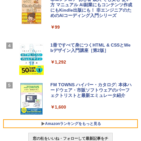
方 マニュアル AI副業にもコンテンツ作成
Microsoft Office Home & Business 202
にもKindle出版にも！ 非エンジニアのた
4(最新 永続版)|オンラインコード版|Wind
めのAIコーディング入門シリーズ
Apple 2026 MacBook Air M5チップ搭載
ows11、10/mac対応|PC2台
13インチノートブック：AIとApple Intell
igence、13.6インチLiquid Retinaディ
￥99
￥39,582
スプレイ、16GBユニファイドメモリ、1
TB SSDストレージ、12MPセンターフレ
ームカメラ、日本語キーボード、Touch I
1冊ですべて身につくHTML & CSSとWe
Robloxギフトカード - 2,000 Robux 【限
D - シルバー
bデザイン入門講座［第2版］
定バーチャルアイテムを含む】 【オンラ
インゲームコード】 ロブロックス | オン
￥261,414
ラインコード版
￥1,292
￥3,200
【Amazon.co.jp限定】 HP ノートパソコ
ン 15-fd 15.6インチ 16GBメモリ 512GB
FM TOWNS ハイパー・カタログ: 本体ハ
SSD インテル Core 5
ードウェア・市販ソフトウェアのパーフ
Windows版 | Minecraft (マインクラフ
ェクトリストと最新エミュレータ紹介
ト): Java & Bedrock Edition | オンライ
￥129,800
ンコード版
￥1,600
￥3,600
FMV ノートパソコン WE1-K3 (MS 365 P
ersonal/Copilotキー搭載/Win 11/15.6型/
Amazonランキングをもっと見る
Core i5/16GB/SSD 512GB/ホワイト) FM
VWK3E15W_AZ
窓の杜をいいね・フォローして最新記事をチ