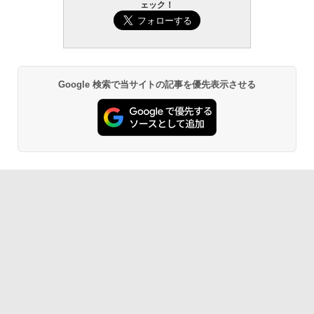
ェック！
￥139,880
Amazon Kindle Paperwhite (16GB) 7イ
ンチディスプレイ、色調調節ライト、12
週間持続バッテリー、広告なし、ブラッ
ク
￥22,980
Google 検索で当サイトの記事を優先表示させる
Amazon Kindle - 目に優しい、かさばら
ない、大きな画面で読みやすい、6週間持
続バッテリー、6インチディスプレイ電子
書籍リーダー、ブラック、16GB、広告な
し
￥16,980
Kindle Paperwhite シグニチャーエディ
ション (32GB) 7インチディスプレイ、明
るさ自動調整、色調調節ライト、12週間
持続バッテリー、広告なし、メタリック
ブラック
￥27,980