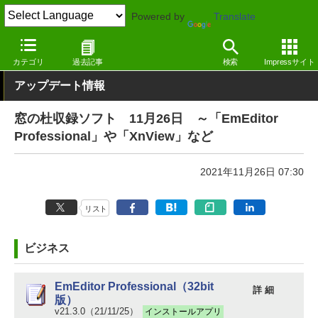
Powered by
Translate
窓の杜
その他の話題
トピック
アップデート
カテゴリ
過去記事
検索
Impressサイト
アップデート情報
窓の杜収録ソフト 11月26日 ～「EmEditor
Professional」や「XnView」など
2021年11月26日 07:30
リスト
ビジネス
EmEditor Professional（32bit
詳 細
版）
v21.3.0（21/11/25）
インストールアプリ