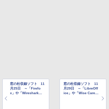
Amazon Kindle Colorsoft | 16GBストレ
ージ、防水、7インチカラーディスプレ
イ、色調調節ライト、最大8週間持続バッ
テリー、広告無し、ブラック (2025年発
売)
￥31,980
New Amazon Kindle Scribe Colorsoft |
11インチカラーディスプレイ、64GBスト
レージ、ノート機能搭載、明るさ自動調
整、色調調節ライト、プレミアムペン付
き、グラファイト
￥115,980
窓の杜収録ソフト 11
窓の杜収録ソフト 11
月25日 ～「Firefo
月29日 ～「LibreOff
x」や「Wireshark」
ice」や「Wise Care 3
など
65 Free」など