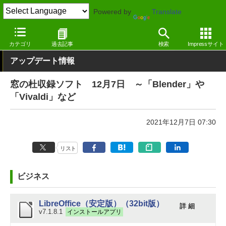
Powered by
Translate
窓の杜
その他の話題
トピック
アップデート
カテゴリ
過去記事
検索
Impressサイト
アップデート情報
窓の杜収録ソフト 12月7日 ～「Blender」や
「Vivaldi」など
2021年12月7日 07:30
リスト
ビジネス
LibreOffice（安定版）（32bit版）
詳 細
v7.1.8.1
インストールアプリ