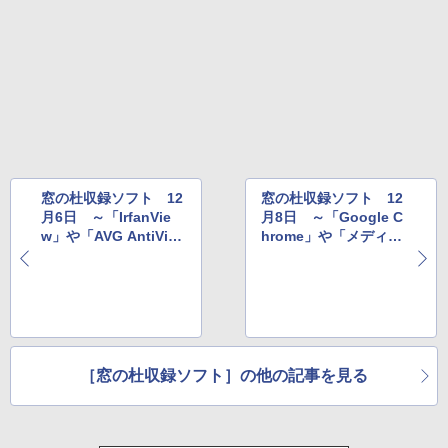
￥31,980
ェクトリストと最新エミュレータ紹介
￥1,600
New Amazon Kindle Scribe Colorsoft |
11インチカラーディスプレイ、64GBスト
レージ、ノート機能搭載、明るさ自動調
整、色調調節ライト、プレミアムペン付
き、グラファイト
￥115,980
窓の杜収録ソフト 12
窓の杜収録ソフト 12
月6日 ～「IrfanVie
月8日 ～「Google C
w」や「AVG AntiViru
hrome」や「メディバ
s FREE」など
ンペイント」など
［窓の杜収録ソフト］の他の記事を見る