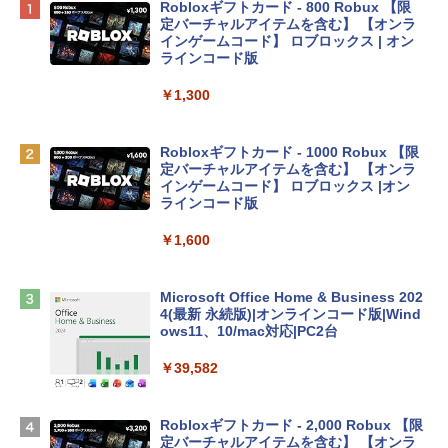
Apple 2026 MacBook Neo A18 Proチッ
Robloxギフトカード - 800 Robux 【限
プ搭載13インチノートブック：AIとAppl
定バーチャルアイテムを含む】 【オンラ
e Intelligenceのために設計、Liquid Ret
インゲームコード】 ロブロックス | オン
inaディスプレイ、8GBユニファイドメモ
ラインコード版
リ、256GB SSDストレージ、1080p Fac
eTime HDカメラ - インディゴ
￥1,300
￥119,800
Robloxギフトカード - 1000 Robux 【限
定バーチャルアイテムを含む】 【オンラ
tomtoc 360°保護 15.6 16インチ パソコ
インゲームコード】 ロブロックス |オン
ンケース Dell NEC Lavie ASUS HP dyna
ラインコード版
book Lenovo対応
￥1,600
￥2,952
Microsoft Office Home & Business 202
Apple 2026 MacBook Air M5チップ搭載
4(最新 永続版)|オンラインコード版|Wind
13インチノートブック：AIとApple Intell
ows11、10/mac対応|PC2台
igence、13.6インチLiquid Retinaディ
スプレイ、16GBユニファイドメモリ、1
￥39,582
TB SSDストレージ、12MPセンターフレ
ームカメラ、日本語キーボード、Touch I
D - シルバー
Robloxギフトカード - 2,000 Robux 【限
定バーチャルアイテムを含む】 【オンラ