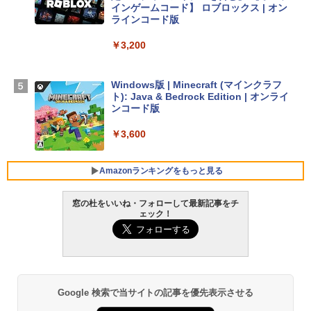
￥261,414
インゲームコード】 ロブロックス | オン
ラインコード版
【Amazon.co.jp限定】 HP ノートパソコ
￥3,200
ン 15-fd 15.6インチ 16GBメモリ 512GB
SSD インテル Core 5
Windows版 | Minecraft (マインクラフ
￥129,800
ト): Java & Bedrock Edition | オンライ
ンコード版
FMV ノートパソコン WE1-K3 (MS 365 P
￥3,600
ersonal/Copilotキー搭載/Win 11/15.6型/
Core i5/16GB/SSD 512GB/ホワイト) FM
VWK3E15W_AZ
Amazonランキングをもっと見る
￥139,880
窓の杜をいいね・フォローして最新記事をチ
ェック！
生成AIパスポート公式テキスト 第４版
Amazon Kindle Paperwhite (16GB) 7イ
ンチディスプレイ、色調調節ライト、12
週間持続バッテリー、広告なし、ブラッ
￥1,766
ク
￥22,980
Google 検索で当サイトの記事を優先表示させる