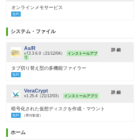
オンラインメモサービス
無料
システム・ファイル
As/R
詳 細
v13.3.6.0（21/12/04）
インストールアプ
リ
タブ切り替え型の多機能ファイラー
無料
VeraCrypt
詳 細
v1.25.4（21/12/03）
インストールアプリ
暗号化された仮想ディスクを作成・マウント
無料
（寄付歓迎）
ホーム