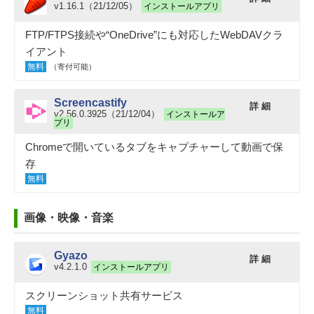
v1.16.1（21/12/05）
インストールアプリ
FTP/FTPS接続や“OneDrive”にも対応したWebDAVクラ
イアント
無料
（寄付可能）
Screencastify
詳 細
v2.56.0.3925（21/12/04）
インストールア
プリ
Chromeで開いているタブをキャプチャーして動画で保
存
無料
画像・映像・音楽
Gyazo
詳 細
v4.2.1.0
インストールアプリ
スクリーンショット共有サービス
無料