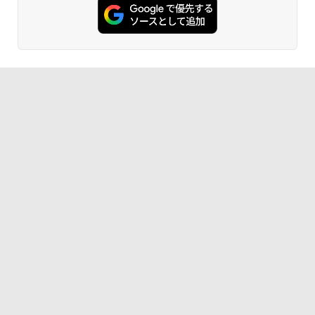
AIイラスト表現辞典: 思い通りの絵を引き
出す プロンプトの言葉 AI画像生成シリー
Amazon Kindle - 目に優しい、かさばら
ズ (はぴーイラストLabo)
ない、大きな画面で読みやすい、6週間持
続バッテリー、6インチディスプレイ電子
書籍リーダー、ブラック、16GB、広告な
￥480
し
￥16,980
ClaudeCode いちばんやさしい 教科書:
非エンジニア 初心者 素人 でも安心 使い
方 マニュアル AI副業にもコンテンツ作成
にもKindle出版にも！ 非エンジニアのた
Kindle Paperwhite シグニチャーエディ
めのAIコーディング入門シリーズ
ション (32GB) 7インチディスプレイ、明
るさ自動調整、色調調節ライト、12週間
持続バッテリー、広告なし、メタリック
￥99
ブラック
￥27,980
1冊ですべて身につくHTML & CSSとWe
bデザイン入門講座［第2版］
Amazon Kindle Colorsoft | 16GBストレ
￥1,292
ージ、防水、7インチカラーディスプレ
イ、色調調節ライト、最大8週間持続バッ
テリー、広告無し、ブラック (2025年発
売)
FM TOWNS ハイパー・カタログ: 本体ハ
ードウェア・市販ソフトウェアのパーフ