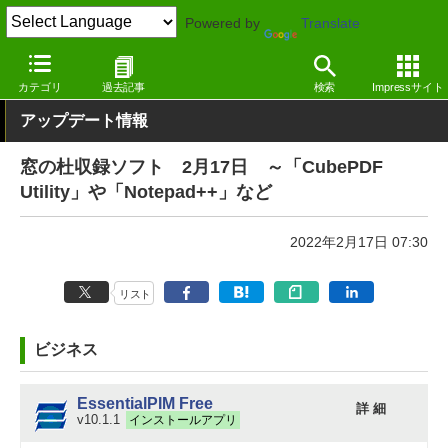
Powered by
Translate
窓の杜
その他の話題
トピック
アップデート
カテゴリ
過去記事
検索
Impressサイト
アップデート情報
窓の杜収録ソフト 2月17日 ～「CubePDF
Utility」や「Notepad++」など
2022年2月17日 07:30
リスト
ビジネス
EssentialPIM Free
詳 細
v10.1.1
インストールアプリ