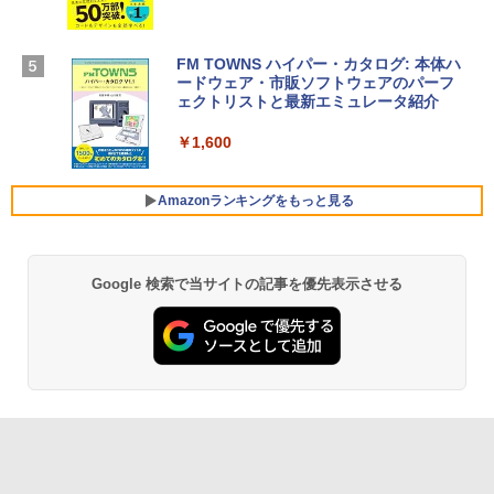
【Amazon.co.jp限定】 HP ノートパソコ
￥3,200
ン 15-fd 15.6インチ 16GBメモリ 512GB
SSD インテル Core 5
FM TOWNS ハイパー・カタログ: 本体ハ
ードウェア・市販ソフトウェアのパーフ
Windows版 | Minecraft (マインクラフ
￥129,800
ェクトリストと最新エミュレータ紹介
ト): Java & Bedrock Edition | オンライ
ンコード版
￥1,600
FMV ノートパソコン WE1-K3 (MS 365 P
￥3,600
ersonal/Copilotキー搭載/Win 11/15.6型/
Core i5/16GB/SSD 512GB/ホワイト) FM
Amazonランキングをもっと見る
VWK3E15W_AZ
￥139,880
Google 検索で当サイトの記事を優先表示させる
Amazon Kindle Paperwhite (16GB) 7イ
ンチディスプレイ、色調調節ライト、12
週間持続バッテリー、広告なし、ブラッ
ク
￥22,980
Amazon Kindle - 目に優しい、かさばら
ない、大きな画面で読みやすい、6週間持
続バッテリー、6インチディスプレイ電子