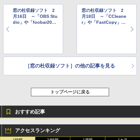
11インチカラーディスプレイ、64GBスト
レージ、ノート機能搭載、明るさ自動調
窓の杜収録ソフト 2
窓の杜収録ソフト 2
整、色調調節ライト、プレミアムペン付
月16日 ～「OBS Stu
月18日 ～「CCleane
き、グラファイト
dio」や「foobar200
r」や「FastCopy」な
0」など
ど
￥115,980
［窓の杜収録ソフト］の他の記事を見る
トップページに戻る
おすすめ記事
アクセスランキング
1時間
24時間
1週間
1カ月