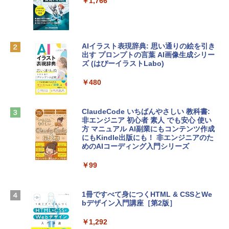
￥1,766
inaディスプレイ、8GBユニファイドメモ
ラインコード版
リ、512GB SSDストレージ、1080p Fac
eTime HDカメラ、Touch ID - シルバー
￥1,300
￥131,111
AIイラスト表現辞典: 思い通りの絵を引き
出す プロンプトの言葉 AI画像生成シリー
Robloxギフトカード - 1000 Robux 【限
ズ (はぴーイラストLabo)
定バーチャルアイテムを含む】 【オンラ
tomtoc 360°保護 15.6 16インチ パソコ
インゲームコード】 ロブロックス |オン
ンケース Dell NEC Lavie ASUS HP dyna
ラインコード版
￥480
book Lenovo対応
￥1,600
￥2,952
ClaudeCode いちばんやさしい 教科書:
非エンジニア 初心者 素人 でも安心 使い
方 マニュアル AI副業にもコンテンツ作成
Microsoft Office Home & Business 202
にもKindle出版にも！ 非エンジニアのた
Apple 2026 MacBook Air M5チップ搭載
4(最新 永続版)|オンラインコード版|Wind
めのAIコーディング入門シリーズ
13インチノートブック：AIとApple Intell
ows11、10/mac対応|PC2台
igence、13.6インチLiquid Retinaディ
スプレイ、16GBユニファイドメモリ、1
￥99
￥39,582
TB SSDストレージ、12MPセンターフレ
ームカメラ、日本語キーボード、Touch I
D - ミッドナイト
1冊ですべて身につくHTML & CSSとWe
Robloxギフトカード - 2,000 Robux 【限
bデザイン入門講座［第2版］
定バーチャルアイテムを含む】 【オンラ
￥278,800
インゲームコード】 ロブロックス | オン
ラインコード版
￥1,292