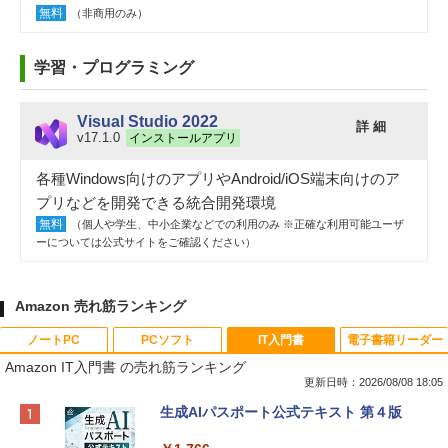
無料
（非商用のみ）
学習・プログラミング
Visual Studio 2022
詳 細
v17.1.0
インストールアプリ
各種Windows向けのアプリやAndroid/iOS端末向けのア
プリなどを開発できる統合開発環境
無料
（個人や学生、中小企業などでの利用のみ ※正確な利用可能ユーザ
ーについては公式サイトをご確認ください）
Amazon 売れ筋ランキング
ノートPC
PCソフト
IT入門書
電子書籍リーダー
Amazon IT入門書 の売れ筋ランキング
更新日時：2026/08/08 18:05
Apple 2026 MacBook Neo A18 Proチッ
Robloxギフトカード - 800 Robux 【限
生成AIパスポート公式テキスト 第４版
プ搭載13インチノートブック：AIとAppl
定バーチャルアイテムを含む】 【オンラ
e Intelligenceのために設計、Liquid Ret
インゲームコード】 ロブロックス | オン