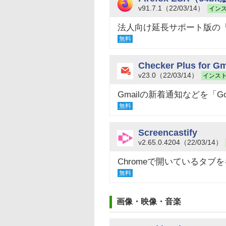
v91.7.1（22/03/14）
イン
法人向け延長サポート版の「Fi
無料
Checker Plus for Gm
v23.0（22/03/14）
インス
Gmailの新着通知などを「Goo
無料
Screencastify
v2.65.0.4204（22/03/14）
Chromeで開いているタ
無料
画像・映像・音楽