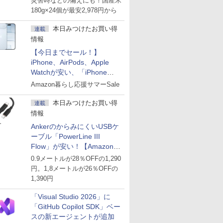
災害時などの備えにも！国産米
180g×24個が最安2,978円から
本日みつけたお買い得
連載
情報
【今日までセール！】
iPhone、AirPods、Apple
Watchが安い、「iPhone
Air」256GB版が139,800円な
Amazon暮らし応援サマーSale
ど
本日みつけたお買い得
連載
情報
AnkerのからみにくいUSBケ
ーブル「PowerLine III
Flow」が安い！【Amazon暮
らし応援サマーSale】
0.9メートルが28％OFFの1,290
円。1,8メートルが26％OFFの
1,390円
「Visual Studio 2026」に
「GitHub Copilot SDK」ベー
スの新エージェントが追加