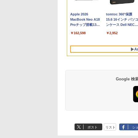
Apple 2026
tomtoc 360°保護
MacBook Neo A18
15.6 16インチ パソ
Proチップ搭載13イ
ンケース Dell NEC
ンチノートブック：
Lavie ASUS HP
￥162,598
￥2,952
AIとApple
dynabook Lenovo
Intelligence、Liquid
対応
Retinaディスプレ
A
イ、8GBメモリ、
512GB SSD、1080p
FaceTime HDカメ
ラ、Touch ID - イン
ディゴ + 3年延長
AppleCare+ for 13イ
Google
ンチMacBook
Neo(A18 Pro)|ダウン
ロード版
Robloxギフトカード
生成AIパスポート公
Amazon Kindle
Microsoft Office
AIイラスト表現辞典:
Amazon Kindle - 目
- 800 Robux 【限定
式テキスト 第４版
Paperwhite (16GB)
Home & Business
思い通りの絵を引き
に優しい、かさばら
バーチャルアイテム
7インチディスプレ
2024(最新 永続版)|オ
出す プロンプトの言
ない、大きな画面で
￥1,766
ポスト
リスト
シ
を含む】 【オンライ
イ、色調調節ライ
ンラインコード
葉 AI画像生成シリー
読みやすい、6週間
￥1,300
￥27,980
￥39,582
￥480
￥19,980
ンゲームコード】 ロ
ト、12週間持続バッ
版|Windows11、
ズ (はぴーイラスト
続バッテリー、6イ