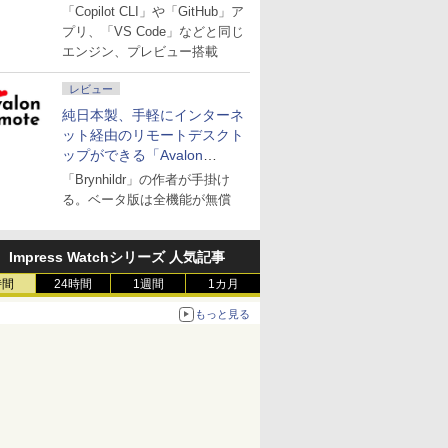
「Copilot CLI」や「GitHub」ア
プリ、「VS Code」などと同じ
エンジン、プレビュー搭載
レビュー
純日本製、手軽にインターネ
ット経由のリモートデスクト
ップができる「Avalon
remote」
「Brynhildr」の作者が手掛け
る。ベータ版は全機能が無償
Impress Watchシリーズ 人気記事
時間
24時間
1週間
1カ月
もっと見る