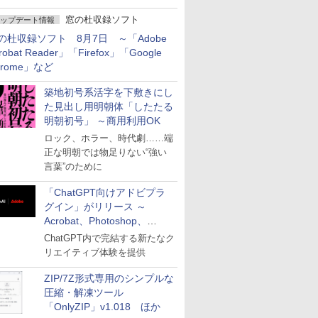
窓の杜収録ソフト
ップデート情報
の杜収録ソフト 8月7日 ～「Adobe
robat Reader」「Firefox」「Google
hrome」など
築地初号系活字を下敷きにし
た見出し用明朝体「したたる
明朝初号」 ～商用利用OK
ロック、ホラー、時代劇……端
正な明朝では物足りない“強い
言葉”のために
「ChatGPT向けアドビプラ
グイン」がリリース ～
Acrobat、Photoshop、
Premiereなどの機能を1つの
ChatGPT内で完結する新たなク
プラグインに統合
リエイティブ体験を提供
ZIP/7Z形式専用のシンプルな
圧縮・解凍ツール
「OnlyZIP」v1.018 ほか