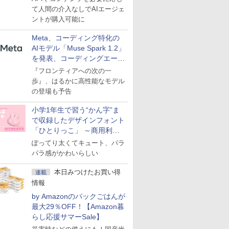
て人間の介入なしでAIエージェ
ントが購入可能に
Meta、コーディング特化の
AIモデル「Muse Spark 1.2」
を発表、コーディングエージ
ェント「Muse Code」も
『フロンティアへの次の一
歩』、はるかに高性能なモデル
の登場も予告
小学1年生で習う“かん字”ま
で収録したデザインフォント
「ひとりっこ」 ～商用利用
OK
ぽってり太くてキュート、パラ
パラ感がかわいらしい
本日みつけたお買い得
連載
情報
by Amazonのパックごはんが
最大29％OFF！【Amazon暮
らし応援サマーSale】