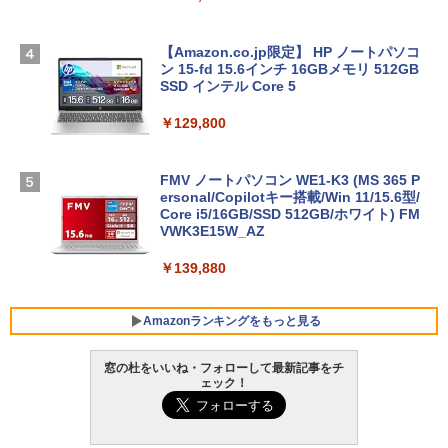
【Amazon.co.jp限定】 HP ノートパソコ
ン 15-fd 15.6インチ 16GBメモリ 512GB
SSD インテル Core 5
￥129,800
FMV ノートパソコン WE1-K3 (MS 365 P
ersonal/Copilotキー搭載/Win 11/15.6型/
Core i5/16GB/SSD 512GB/ホワイト) FM
VWK3E15W_AZ
￥139,880
Amazonランキングをもっと見る
窓の杜をいいね・フォローして最新記事をチ
ェック！
Robloxギフトカード - 800 Robux 【限
生成AIパスポート公式テキスト 第４版
Amazon Kindle - 目に優しい、かさばら
定バーチャルアイテムを含む】 【オンラ
ない、大きな画面で読みやすい、6週間持
インゲームコード】 ロブロックス | オン
続バッテリー、6インチディスプレイ電子
￥1,766