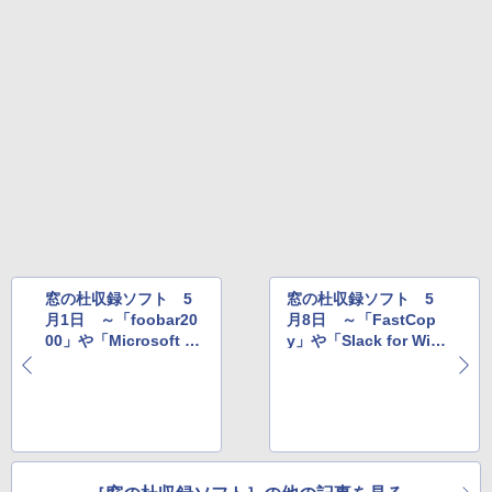
イ、色調調節ライト、最大8週間持続バッ
￥3,200
テリー、広告無し、ブラック (2025年発
売)
FM TOWNS ハイパー・カタログ: 本体ハ
ードウェア・市販ソフトウェアのパーフ
Windows版 | Minecraft (マインクラフ
￥31,980
ェクトリストと最新エミュレータ紹介
ト): Java & Bedrock Edition | オンライ
ンコード版
￥1,600
New Amazon Kindle Scribe Colorsoft |
￥3,600
11インチカラーディスプレイ、64GBスト
レージ、ノート機能搭載、明るさ自動調
整、色調調節ライト、プレミアムペン付
き、グラファイト
￥115,980
窓の杜収録ソフト 5
窓の杜収録ソフト 5
月1日 ～「foobar20
月8日 ～「FastCop
00」や「Microsoft Ed
y」や「Slack for Win
ge」など
dows」など