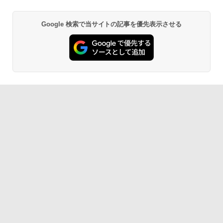
ラインコード版
書籍リーダー、マッチャ、16GB、広告な
し
￥1,300
Google 検索で当サイトの記事を優先表示させる
￥16,980
AIイラスト表現辞典: 思い通りの絵を引き
出す プロンプトの言葉 AI画像生成シリー
Robloxギフトカード - 1000 Robux 【限
ズ (はぴーイラストLabo)
定バーチャルアイテムを含む】 【オンラ
Kindle Paperwhite シグニチャーエディ
インゲームコード】 ロブロックス |オン
ション (32GB) 7インチディスプレイ、明
ラインコード版
るさ自動調整、色調調節ライト、12週間
￥480
持続バッテリー、広告なし、メタリック
ブラック
￥1,600
1冊ですべて身につくHTML & CSSとWe
￥27,980
bデザイン入門講座［第2版］
Microsoft Office Home & Business 202
4(最新 永続版)|オンラインコード版|Wind
￥1,292
ows11、10/mac対応|PC2台
Amazon Kindle Paperwhite (16GB) 7イ
ンチディスプレイ、色調調節ライト、12
週間持続バッテリー、広告なし、ブラッ
￥39,582
ク
ClaudeCode いちばんやさしい 教科書:
非エンジニア 初心者 素人 でも安心 使い
￥22,980
方 マニュアル AI副業にもコンテンツ作成
Robloxギフトカード - 2,000 Robux 【限
にもKindle出版にも！ 非エンジニアのた
定バーチャルアイテムを含む】 【オンラ
めのAIコーディング入門シリーズ
インゲームコード】 ロブロックス | オン
ラインコード版
Amazon Kindle Colorsoft | 16GBストレ
￥99
ージ、防水、7インチカラーディスプレ