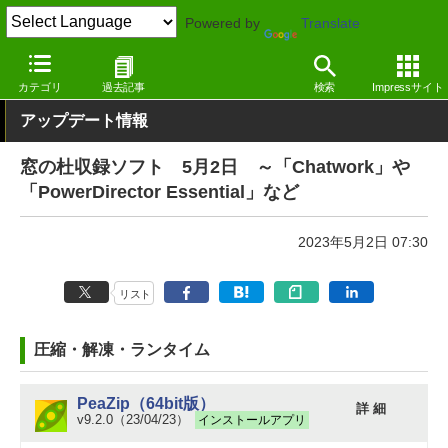
Powered by
Translate
窓の杜
その他の話題
トピック
アップデート
カテゴリ
過去記事
検索
Impressサイト
アップデート情報
窓の杜収録ソフト 5月2日 ～「Chatwork」や
「PowerDirector Essential」など
2023年5月2日 07:30
リスト
圧縮・解凍・ランタイム
PeaZip（64bit版）
詳 細
v9.2.0（23/04/23）
インストールアプリ