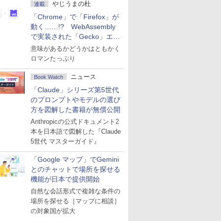
やじうまの杜
連載
「Chrome」で「Firefox」が
動く……!? WebAssembly
で実装された「Gecko」エン
ジン
意味があるかどうかはともかく
ロマンたっぷり
ニュース
Book Watch
「Claude」シリーズ第5世代
のプロンプトやモデルの選び
方を図解した書籍が無償公開
Anthropicの公式ドキュメント2
本を日本語で図解した『Claude
5世代 マスターガイド』
「Google マップ」でGemini
とのチャットで場所を探せる
機能が日本で提供開始
自然な会話形式で複雑な条件の
場所を探せる［マップに相談］
の対象国が拡大