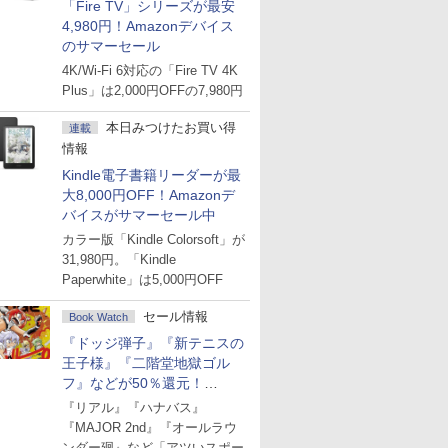
「Fire TV」シリーズが最安
4,980円！Amazonデバイス
のサマーセール
4K/Wi-Fi 6対応の「Fire TV 4K
Plus」は2,000円OFFの7,980円
本日みつけたお買い得
連載
情報
Kindle電子書籍リーダーが最
大8,000円OFF！Amazonデ
バイスがサマーセール中
カラー版「Kindle Colorsoft」が
31,980円。「Kindle
Paperwhite」は5,000円OFF
セール情報
Book Watch
『ドッジ弾子』『新テニスの
王子様』『二階堂地獄ゴル
フ』などが50％還元！
Amazonマンガ週末セール
『リアル』『ハナバス』
『MAJOR 2nd』『オールラウ
ンダー廻』など「アツいスポー