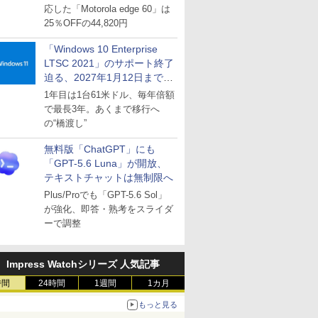
応した「Motorola edge 60」は
25％OFFの44,820円
「Windows 10 Enterprise
LTSC 2021」のサポート終了
迫る、2027年1月12日まで
～ESUは9月1日から販売
1年目は1台61米ドル、毎年倍額
で最長3年。あくまで移行へ
の“橋渡し”
無料版「ChatGPT」にも
「GPT-5.6 Luna」が開放、
テキストチャットは無制限へ
Plus/Proでも「GPT-5.6 Sol」
が強化、即答・熟考をスライダ
ーで調整
Impress Watchシリーズ 人気記事
時間
24時間
1週間
1カ月
もっと見る