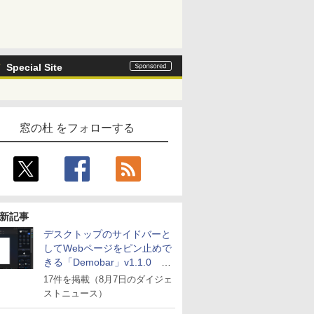
Special Site
窓の杜 をフォローする
新記事
デスクトップのサイドバーと
してWebページをピン止めで
きる「Demobar」v1.1.0 ほ
か
17件を掲載（8月7日のダイジェ
ストニュース）