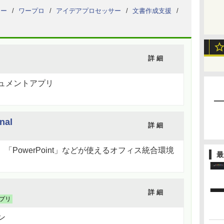
ター
ワープロ
アイデアプロセッサー
文書作成支援
詳 細
ュメントアプリ
nal
詳 細
d」「PowerPoint」などが使えるオフィス統合環境
最
詳 細
プリ
ン