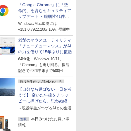
「Google Chrome」に「致
命的」を含むセキュリティア
ップデート ～脆弱性41件に
対処
Windows/Mac環境には
v151.0.7922.108/.109が展開中
老舗のマウスユーティリティ
「チューチューマウス」がAI
の力を借りて15年ぶりに復活
64bit化、Windows 10/11、
「Chrome」も走り回る。復活
記念で2026年末まで500円
現役学生がつづるAIとの生活
【自分なら選ばない一日を考
えて】 空いた午後をチャッ
ピーに捧げたら、思わぬ絶景
に出会った話
～現役学生がつづるAIとの生活
本日みつけたお買い得
連載
情報