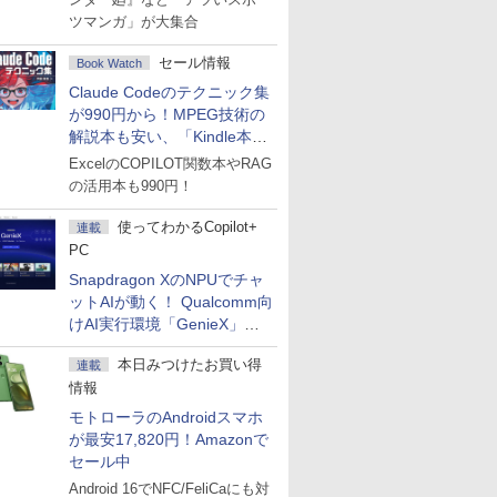
ツマンガ」が大集合
セール情報
Book Watch
Claude Codeのテクニック集
が990円から！MPEG技術の
解説本も安い、「Kindle本サ
マーセール」第2弾開始！
ExcelのCOPILOT関数本やRAG
の活用本も990円！
使ってわかるCopilot+
連載
PC
Snapdragon XのNPUでチャ
ットAIが動く！ Qualcomm向
けAI実行環境「GenieX」を
試してみた
本日みつけたお買い得
連載
情報
モトローラのAndroidスマホ
が最安17,820円！Amazonで
セール中
Android 16でNFC/FeliCaにも対