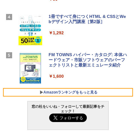
スプレイ、16GBユニファイドメモリ、1
TB SSDストレージ、12MPセンターフレ
ームカメラ、日本語キーボード、Touch I
1冊ですべて身につくHTML & CSSとWe
Robloxギフトカード - 1000 Robux 【限
D - シルバー
bデザイン入門講座［第2版］
定バーチャルアイテムを含む】 【オンラ
インゲームコード】 ロブロックス |オン
￥261,414
ラインコード版
￥1,292
￥1,600
【Amazon.co.jp限定】 HP ノートパソコ
ン 15-fd 15.6インチ 16GBメモリ 512GB
FM TOWNS ハイパー・カタログ: 本体ハ
SSD インテル Core 5
ードウェア・市販ソフトウェアのパーフ
Windows版 | Minecraft (マインクラフ
ェクトリストと最新エミュレータ紹介
ト): Java & Bedrock Edition | オンライ
￥129,800
ンコード版
￥1,600
￥3,600
FMV ノートパソコン WE1-K3 (MS 365 P
ersonal/Copilotキー搭載/Win 11/15.6型/
Amazonランキングをもっと見る
Core i5/16GB/SSD 512GB/ホワイト) FM
VWK3E15W_AZ
窓の杜をいいね・フォローして最新記事をチ
ェック！
￥139,880
Amazon Kindle Paperwhite (16GB) 7イ
ンチディスプレイ、色調調節ライト、12
週間持続バッテリー、広告なし、ブラッ
ク