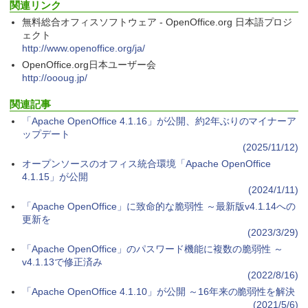
関連リンク
テリー、広告無し、ブラック (2025年発
売)
無料総合オフィスソフトウェア - OpenOffice.org 日本語プロジ
ェクト
￥31,980
http://www.openoffice.org/ja/
OpenOffice.org日本ユーザー会
http://oooug.jp/
New Amazon Kindle Scribe Colorsoft |
11インチカラーディスプレイ、64GBスト
関連記事
レージ、ノート機能搭載、明るさ自動調
整、色調調節ライト、プレミアムペン付
「Apache OpenOffice 4.1.16」が公開、約2年ぶりのマイナーア
き、グラファイト
ップデート
(2025/11/12)
￥115,980
オープンソースのオフィス統合環境「Apache OpenOffice
4.1.15」が公開
(2024/1/11)
「Apache OpenOffice」に致命的な脆弱性 ～最新版v4.1.14への
更新を
(2023/3/29)
「Apache OpenOffice」のパスワード機能に複数の脆弱性 ～
v4.1.13で修正済み
(2022/8/16)
「Apache OpenOffice 4.1.10」が公開 ～16年来の脆弱性を解決
(2021/5/6)