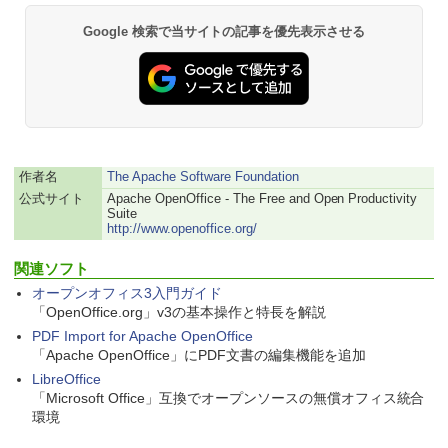
￥22,980
Google 検索で当サイトの記事を優先表示させる
Amazon Kindle - 目に優しい、かさばら
ない、大きな画面で読みやすい、6週間持
続バッテリー、6インチディスプレイ電子
書籍リーダー、ブラック、16GB、広告な
し
作者名
The Apache Software Foundation
￥16,980
公式サイト
Apache OpenOffice - The Free and Open Productivity
Suite
http://www.openoffice.org/
Kindle Paperwhite シグニチャーエディ
ション (32GB) 7インチディスプレイ、明
関連ソフト
るさ自動調整、色調調節ライト、12週間
オープンオフィス3入門ガイド
持続バッテリー、広告なし、メタリック
「OpenOffice.org」v3の基本操作と特長を解説
ブラック
PDF Import for Apache OpenOffice
￥27,980
「Apache OpenOffice」にPDF文書の編集機能を追加
LibreOffice
「Microsoft Office」互換でオープンソースの無償オフィス統合
Amazon Kindle Colorsoft | 16GBストレ
環境
ージ、防水、7インチカラーディスプレ
イ、色調調節ライト、最大8週間持続バッ