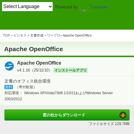
Powered by
Translate
TOP
ビジネス
> 文書作成
オフィス統合環境
Apache OpenOffice
TOP
ビジネス
> 文書作成
ワープロ
Apache OpenOffice
Apache OpenOffice
Apache OpenOffice
v4.1.16（25/11/10）
インストールアプリ
定番のオフィス統合環境
無料
（寄付歓迎）
対応環境 ：
Windows XP/Vista/7/8/8.1/10/11およびWindows Server
2003/2012
窓の杜から
ダウンロード
ファイルサイズ
129.7MB