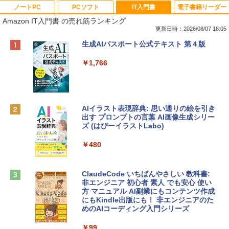
ノートPC
PCソフト
IT入門書
電子書籍リーダー
Amazon IT入門書 の売れ筋ランキング
更新日時：2026/08/07 18:05
Apple 2026 MacBook Neo A18 Proチッ
Robloxギフトカード - 800 Robux 【限
生成AIパスポート公式テキスト 第４版
プ搭載13インチノートブック：AIとAppl
定バーチャルアイテムを含む】 【オンラ
e Intelligence、Liquid Retinaディスプ
インゲームコード】 ロブロックス | オン
￥1,766
レイ、8GBメモリ、512GB SSD、1080p
ラインコード版
FaceTime HDカメラ、Touch ID - インデ
ィゴ + 3年延長 AppleCare+ for 13インチ
￥1,300
MacBook Neo(A18 Pro)|ダウンロード版
AIイラスト表現辞典: 思い通りの絵を引き
￥162,598
出す プロンプトの言葉 AI画像生成シリー
Microsoft Office Home & Business 202
ズ (はぴーイラストLabo)
4(最新 永続版)|オンラインコード版|Wind
ows11、10/mac対応|PC2台
tomtoc 360°保護 15.6 16インチ パソコ
￥480
ンケース Dell NEC Lavie ASUS HP dyna
￥39,582
book Lenovo対応
ClaudeCode いちばんやさしい 教科書:
￥2,952
非エンジニア 初心者 素人 でも安心 使い
Robloxギフトカード - 2,000 Robux 【限
方 マニュアル AI副業にもコンテンツ作成
定バーチャルアイテムを含む】 【オンラ
にもKindle出版にも！ 非エンジニアのた
インゲームコード】 ロブロックス | オン
めのAIコーディング入門シリーズ
Apple 2026 MacBook Air M5チップ搭載
ラインコード版
13インチノートブック：AIとApple Intell
igence、13.6インチLiquid Retinaディ
￥99
￥3,200