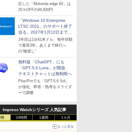
応した「Motorola edge 60」は
25％OFFの44,820円
「Windows 10 Enterprise
LTSC 2021」のサポート終了
迫る、2027年1月12日まで
～ESUは9月1日から販売
1年目は1台61米ドル、毎年倍額
で最長3年。あくまで移行へ
の“橋渡し”
無料版「ChatGPT」にも
「GPT-5.6 Luna」が開放、
テキストチャットは無制限へ
Plus/Proでも「GPT-5.6 Sol」
が強化、即答・熟考をスライダ
ーで調整
Impress Watchシリーズ 人気記事
時間
24時間
1週間
1カ月
もっと見る