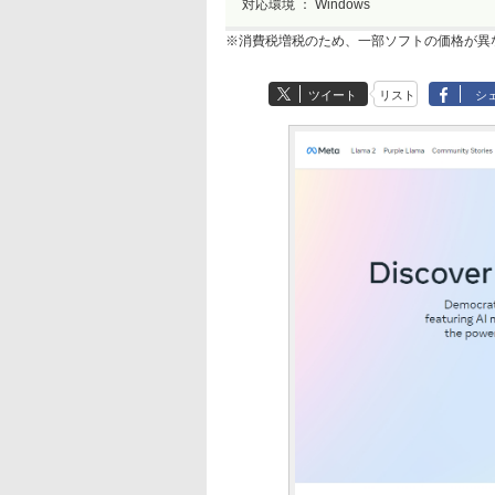
対応環境 ：
Windows
※消費税増税のため、一部ソフトの価格が異
ツイート
リスト
シ