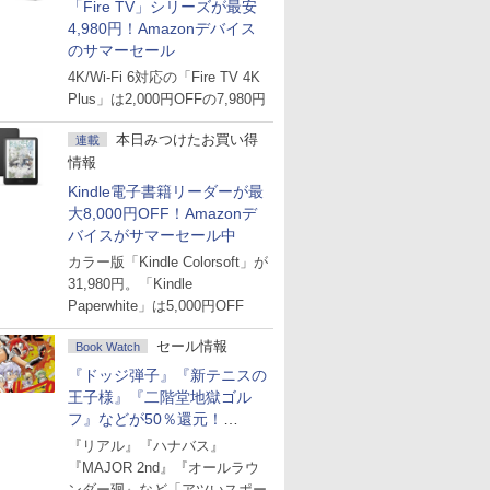
「Fire TV」シリーズが最安
4,980円！Amazonデバイス
のサマーセール
4K/Wi-Fi 6対応の「Fire TV 4K
Plus」は2,000円OFFの7,980円
本日みつけたお買い得
連載
情報
Kindle電子書籍リーダーが最
大8,000円OFF！Amazonデ
バイスがサマーセール中
カラー版「Kindle Colorsoft」が
31,980円。「Kindle
Paperwhite」は5,000円OFF
セール情報
Book Watch
『ドッジ弾子』『新テニスの
王子様』『二階堂地獄ゴル
フ』などが50％還元！
Amazonマンガ週末セール
『リアル』『ハナバス』
『MAJOR 2nd』『オールラウ
ンダー廻』など「アツいスポー