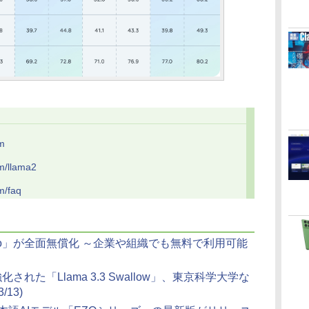
m
om/llama2
m/faq
udio」が全面無償化 ～企業や組織でも無料で利用可能
された「Llama 3.3 Swallow」、東京科学大学な
3/13)