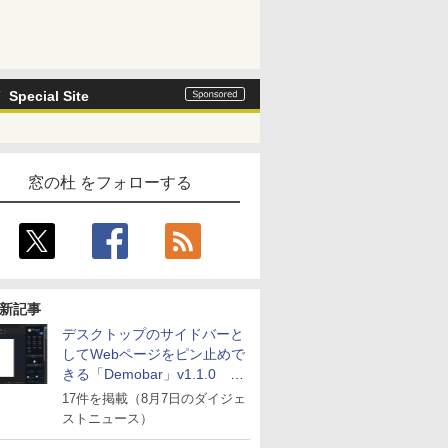
Special Site
窓の杜 をフォローする
新記事
デスクトップのサイドバーと
してWebページをピン止めで
きる「Demobar」v1.1.0 ほ
か
17件を掲載（8月7日のダイジェ
ストニュース）