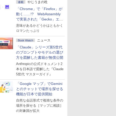
やじうまの杜
連載
「Chrome」で「Firefox」が
動く……!? WebAssembly
で実装された「Gecko」エン
ジン
意味があるかどうかはともかく
ロマンたっぷり
ニュース
Book Watch
「Claude」シリーズ第5世代
のプロンプトやモデルの選び
方を図解した書籍が無償公開
Anthropicの公式ドキュメント2
本を日本語で図解した『Claude
5世代 マスターガイド』
「Google マップ」でGemini
とのチャットで場所を探せる
機能が日本で提供開始
自然な会話形式で複雑な条件の
場所を探せる［マップに相談］
の対象国が拡大