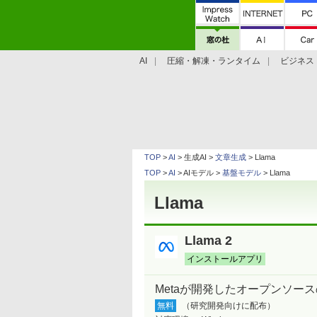
AI
圧縮・解凍・ランタイム
ビジネス
システム・ファイル
学習・プログラミン
TOP
>
AI
> 生成AI >
文章生成
> Llama
TOP
>
AI
> AIモデル >
基盤モデル
> Llama
Llama
Llama 2
インストールアプリ
Metaが開発したオープンソー
無料
（研究開発向けに配布）