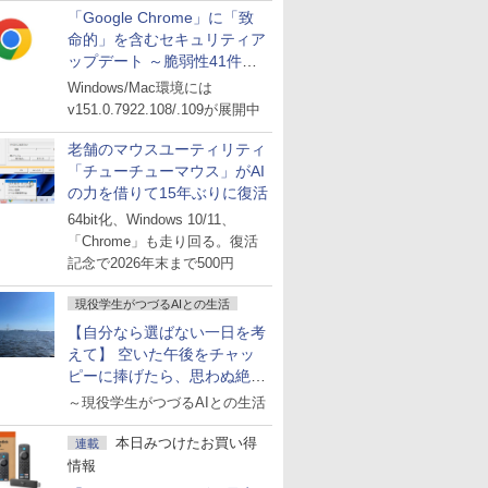
「Google Chrome」に「致
命的」を含むセキュリティア
ップデート ～脆弱性41件に
対処
Windows/Mac環境には
v151.0.7922.108/.109が展開中
老舗のマウスユーティリティ
「チューチューマウス」がAI
の力を借りて15年ぶりに復活
64bit化、Windows 10/11、
「Chrome」も走り回る。復活
記念で2026年末まで500円
現役学生がつづるAIとの生活
【自分なら選ばない一日を考
えて】 空いた午後をチャッ
ピーに捧げたら、思わぬ絶景
に出会った話
～現役学生がつづるAIとの生活
本日みつけたお買い得
連載
情報