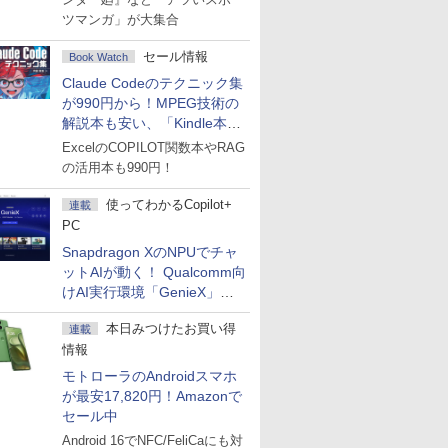
ツマンガ」が大集合
セール情報
Book Watch
Claude Codeのテクニック集
が990円から！MPEG技術の
解説本も安い、「Kindle本サ
マーセール」第2弾開始！
ExcelのCOPILOT関数本やRAG
の活用本も990円！
使ってわかるCopilot+
連載
PC
Snapdragon XのNPUでチャ
ットAIが動く！ Qualcomm向
けAI実行環境「GenieX」を
試してみた
本日みつけたお買い得
連載
情報
モトローラのAndroidスマホ
が最安17,820円！Amazonで
セール中
Android 16でNFC/FeliCaにも対