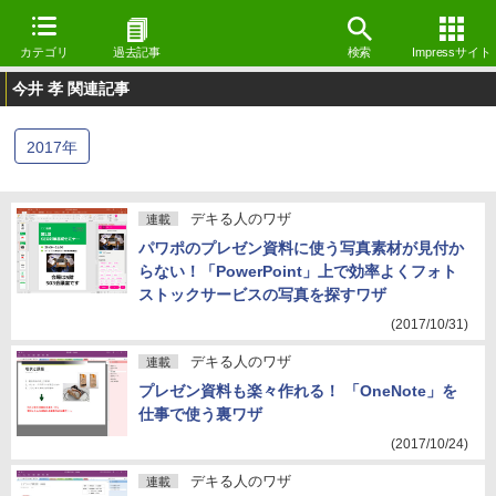
カテゴリ
過去記事
検索
Impressサイト
今井 孝 関連記事
2017
年
デキる人のワザ
連載
パワポのプレゼン資料に使う写真素材が見付か
らない！「PowerPoint」上で効率よくフォト
ストックサービスの写真を探すワザ
(2017/10/31)
デキる人のワザ
連載
プレゼン資料も楽々作れる！ 「OneNote」を
仕事で使う裏ワザ
(2017/10/24)
デキる人のワザ
連載