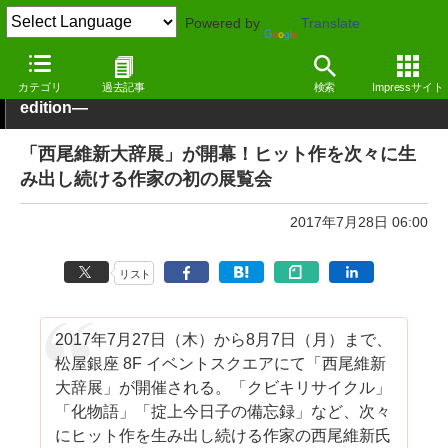
Powered by
Translate
Book Watch/ブックニュース ―MdN Design Interactive
カテゴリ
過去記事
検索
Impressサイト
edition―
「西尾維新大辞展」が開幕！ヒット作を次々に生
み出し続ける作家の初の展覧会
2017年7月28日 06:00
リスト
2017年7月27日（木）から8月7日（月）まで、
松屋銀座 8F イベントスクエアにて「西尾維新
大辞展」が開催される。「クビキリサイクル」
「化物語」「掟上今日子の備忘録」など、次々
にヒット作を生み出し続ける作家の西尾維新氏