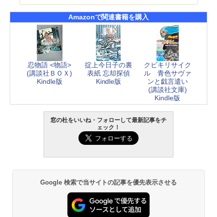
Amazonで関連書籍を購入
忍物語 <物語>
掟上今日子の裏
クビキリサイク
(講談社ＢＯＸ)
表紙 忘却探偵
ル 青色サヴァ
Kindle版
Kindle版
ンと戯言遣い
(講談社文庫)
Kindle版
窓の杜をいいね・フォローして最新記事をチ
ェック！
Google 検索で当サイトの記事を優先表示させる