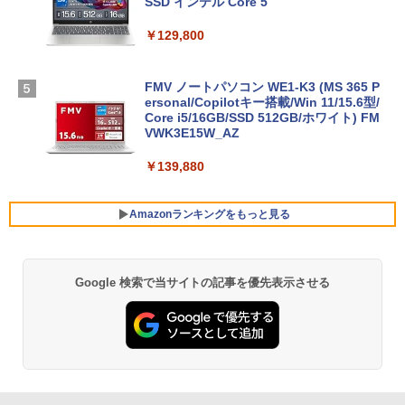
SSD インテル Core 5
￥129,800
FMV ノートパソコン WE1-K3 (MS 365 P
ersonal/Copilotキー搭載/Win 11/15.6型/
Core i5/16GB/SSD 512GB/ホワイト) FM
VWK3E15W_AZ
￥139,880
Amazonランキングをもっと見る
Google 検索で当サイトの記事を優先表示させる
Robloxギフトカード - 800 Robux 【限
生成AIパスポート公式テキスト 第４版
Amazon Kindle Paperwhite (16GB) 7イ
定バーチャルアイテムを含む】 【オンラ
ンチディスプレイ、色調調節ライト、12
インゲームコード】 ロブロックス | オン
週間持続バッテリー、広告なし、ブラッ
￥1,766
ラインコード版
ク
￥1,300
￥22,980
AIイラスト表現辞典: 思い通りの絵を引き