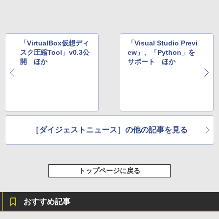
ト): Java & Bedrock Edition | オンライ
ンコード版
￥1,600
New Amazon Kindle Scribe Colorsoft |
￥3,600
11インチカラーディスプレイ、64GBスト
レージ、ノート機能搭載、明るさ自動調
「VirtualBox仮想ディ
「Visual Studio Previ
整、色調調節ライト、プレミアムペン付
スク圧縮Tool」v0.3公
ew」、「Python」を
き、グラファイト
開 ほか
サポート ほか
￥115,980
［ダイジェストニュース］の他の記事を見る
トップページに戻る
おすすめ記事