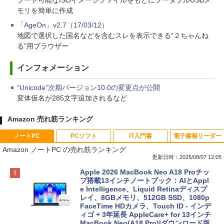
ブート可能なISOイメージファイルをもとにブータブルUSBメ
モリを簡単に作成
「AgeOn」v2.7（17/03/12）
地図で選択した国名などを含むスレを表示できる“２ちゃんね
る”用ブラウザー
インフォメーション
“Unicode”次期バージョン10.0の変更点が公開
変体仮名が285文字追加されるなど
Amazon 売れ筋ランキング
ノートPC
PCソフト
IT入門書
電子書籍リーダー
Amazon ノートPC の売れ筋ランキング
更新日時：2026/08/07 12:05
Apple 2026 MacBook Neo A18 Proチッ
プ搭載13インチノートブック：AIとAppl
e Intelligence、Liquid Retinaディスプ
レイ、8GBメモリ、512GB SSD、1080p
FaceTime HDカメラ、Touch ID - インデ
ィゴ + 3年延長 AppleCare+ for 13インチ
MacBook Neo(A18 Pro)|ダウンロード版