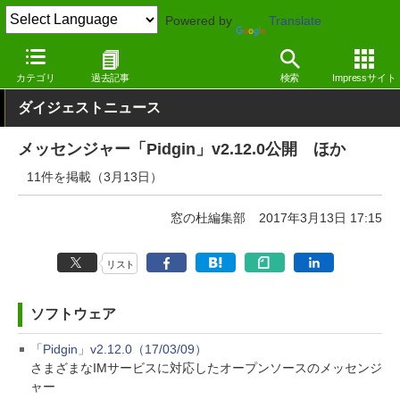
Powered by
Translate
窓の杜
その他の話題
トピック
アップデート
カテゴリ
過去記事
検索
Impressサイト
ダイジェストニュース
メッセンジャー「Pidgin」v2.12.0公開 ほか
11件を掲載（3月13日）
窓の杜編集部
2017年3月13日 17:15
リスト
ソフトウェア
「Pidgin」v2.12.0（17/03/09）
さまざまなIMサービスに対応したオープンソースのメッセンジ
ャー