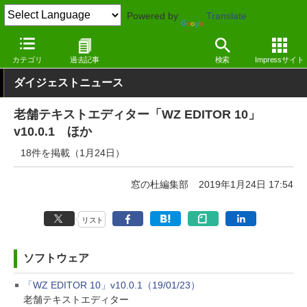
Powered by
Translate
窓の杜
その他の話題
トピック
アップデート
カテゴリ
過去記事
検索
Impressサイト
ダイジェストニュース
老舗テキストエディター「WZ EDITOR 10」
v10.0.1 ほか
18件を掲載（1月24日）
窓の杜編集部
2019年1月24日 17:54
リスト
ソフトウェア
「WZ EDITOR 10」v10.0.1（19/01/23）
老舗テキストエディター