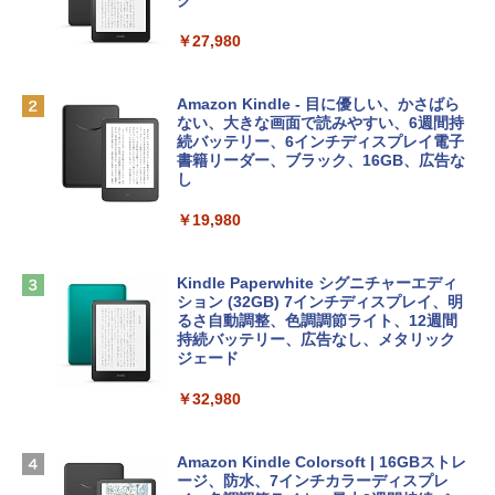
レイ、8GBメモリ、512GB SSD、1080p
ラインコード版
ク
FaceTime HDカメラ、Touch ID - インデ
ィゴ + 3年延長 AppleCare+ for 13インチ
￥1,300
￥27,980
MacBook Neo(A18 Pro)|ダウンロード版
AIイラスト表現辞典: 思い通りの絵を引き
￥162,598
出す プロンプトの言葉 AI画像生成シリー
Robloxギフトカード - 2,000 Robux 【限
Amazon Kindle - 目に優しい、かさばら
ズ (はぴーイラストLabo)
定バーチャルアイテムを含む】 【オンラ
ない、大きな画面で読みやすい、6週間持
インゲームコード】 ロブロックス | オン
続バッテリー、6インチディスプレイ電子
tomtoc 360°保護 15.6 16インチ パソコ
ラインコード版
書籍リーダー、ブラック、16GB、広告な
￥480
ンケース Dell NEC Lavie ASUS HP dyna
し
book Lenovo対応
￥3,200
￥19,980
ClaudeCode いちばんやさしい 教科書:
￥2,952
非エンジニア 初心者 素人 でも安心 使い
方 マニュアル AI副業にもコンテンツ作成
Microsoft Office Home & Business 202
にもKindle出版にも！ 非エンジニアのた
4(最新 永続版)|オンラインコード版|Wind
Kindle Paperwhite シグニチャーエディ
めのAIコーディング入門シリーズ
Apple 2026 MacBook Air M5チップ搭載
ows11、10/mac対応|PC2台
ション (32GB) 7インチディスプレイ、明
13インチノートブック：AIとApple Intell
るさ自動調整、色調調節ライト、12週間
igence、13.6インチLiquid Retinaディ
持続バッテリー、広告なし、メタリック
￥99
￥39,582
スプレイ、24GBユニファイドメモリ、1
ジェード
TB SSD、12MPセンターフレームカメ
ラ、Touch ID - ミッドナイト + 3年延長
￥32,980
FM TOWNS ハイパー・カタログ: 本体ハ
Robloxギフトカード - 1000 Robux 【限
AppleCare+ for 13インチMacBook Air
ードウェア・市販ソフトウェアのパーフ
定バーチャルアイテムを含む】 【オンラ
(M5)|ダウンロード版
ェクトリストと最新エミュレータ紹介
インゲームコード】 ロブロックス |オン
ラインコード版
Amazon Kindle Colorsoft | 16GBストレ
￥347,600
ージ、防水、7インチカラーディスプレ
￥1,600