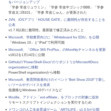
をバージョンアップ
「学参 常改リュウミン」「学参 常改中ゴシックBBB」「学参
常改太ゴB101」「学参 常改じゅん」が更新された
JVN、iOSアプリ「HOUSE GATE」に脆弱性が存在することを
公表
v1.7.8以前に脆弱性。最新版で修正済みとのこと
Microsoft、学校教育向けに「Whiteboard for EDU」を公開
「Windows 10」と“iPad”で利用可能
Microsoft、「Office 365 ProPlus」のMonthlyチャンネルを更新
v1812を1月14日に公開
GitHubの“PowerShell-Docs”のリポジトリがMicrosoftDocs
organizationに移動
PowerShell organizationから移動
Microsoft、教育関係者向けのイベント“Bett Show 2019”で新し
いツールやデバイスを発表
低価格なWindows 10デバイスなど
Mozilla、アドイン「ext-affiliate」をブロックの対象に追加
リモートスクリプトインジェクションを実行するため
ドワンゴの人工生命育成ゲーム「ARTILIFE」v1.0.5が公開