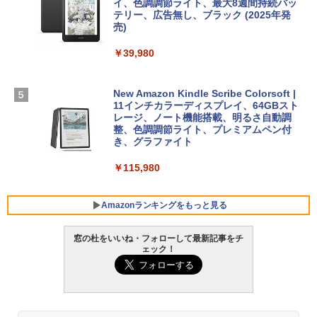
イ、色調調節ライト、最大8週間持続バッ
￥1,600
テリー、広告無し、ブラック (2025年発
【Amazon.co.jp限定】 HP ノートパソコ
売)
1冊ですべて身につくHTML & CSSとWe
ン 15-fd 15.6インチ 16GBメモリ 512GB
bデザイン入門講座［第2版］
Microsoft Office Home 2024(最新 永続
SSD インテル Core 5
￥39,980
版)|オンラインコード版|Windows11、1
0/mac対応|PC2台
￥2,326
￥129,800
New Amazon Kindle Scribe Colorsoft |
￥37,224
11インチカラーディスプレイ、64GBスト
FMV ノートパソコン WE1-K3 (MS 365 P
レージ、ノート機能搭載、明るさ自動調
ersonal/Copilotキー搭載/Win 11/15.6型/
整、色調調節ライト、プレミアムペン付
Core i5/16GB/SSD 512GB/ホワイト) FM
き、グラファイト
VWK3E15W_AZ
￥115,980
￥120,000
Amazonランキングをもっと見る
窓の杜をいいね・フォローして最新記事をチ
ェック！