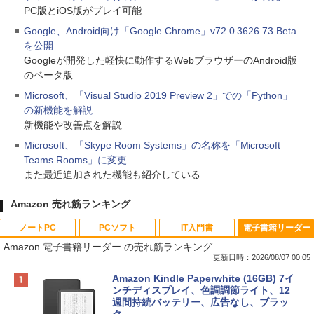
PC版とiOS版がプレイ可能
Google、Android向け「Google Chrome」v72.0.3626.73 Beta
を公開
Googleが開発した軽快に動作するWebブラウザーのAndroid版
のベータ版
Microsoft、「Visual Studio 2019 Preview 2」での「Python」
の新機能を解説
新機能や改善点を解説
Microsoft、「Skype Room Systems」の名称を「Microsoft
Teams Rooms」に変更
また最近追加された機能も紹介している
Amazon 売れ筋ランキング
ノートPC
PCソフト
IT入門書
電子書籍リーダー
Amazon 電子書籍リーダー の売れ筋ランキング
更新日時：2026/08/07 00:05
Apple 2026 MacBook Neo A18 Proチッ
Robloxギフトカード - 800 Robux 【限
生成AIパスポート公式テキスト 第４版
Amazon Kindle Paperwhite (16GB) 7イ
プ搭載13インチノートブック：AIとAppl
定バーチャルアイテムを含む】 【オンラ
ンチディスプレイ、色調調節ライト、12
e Intelligence、Liquid Retinaディスプ
インゲームコード】 ロブロックス | オン
週間持続バッテリー、広告なし、ブラッ
￥1,766