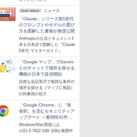
ニュース
Book Watch
「Claude」シリーズ第5世代
のプロンプトやモデルの選び
方を図解した書籍が無償公開
Anthropicの公式ドキュメント2
本を日本語で図解した『Claude
5世代 マスターガイド』
「Google マップ」でGemini
とのチャットで場所を探せる
機能が日本で提供開始
自然な会話形式で複雑な条件の
場所を探せる［マップに相談］
の対象国が拡大
「Google Chrome」に「致
命的」を含むセキュリティア
ップデート ～脆弱性41件に
対処
Windows/Mac環境には
v151.0.7922.108/.109が展開中