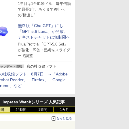
～ESUは9月1日から販売
1年目は1台61米ドル、毎年倍額
で最長3年。あくまで移行へ
の“橋渡し”
無料版「ChatGPT」にも
「GPT-5.6 Luna」が開放、
テキストチャットは無制限へ
Plus/Proでも「GPT-5.6 Sol」
が強化、即答・熟考をスライダ
ーで調整
窓の杜収録ソフト
ップデート情報
の杜収録ソフト 8月7日 ～「Adobe
robat Reader」「Firefox」「Google
hrome」など
Impress Watchシリーズ 人気記事
時間
24時間
1週間
1カ月
もっと見る