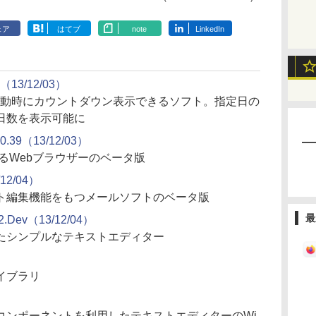
ェア
はてブ
note
LinkedIn
3/12/03）
起動時にカウントダウン表示できるソフト。指定日の
日数を表示可能に
0.39（13/12/03）
するWebブラウザーのベータ版
12/04）
ト編集機能をもつメールソフトのベータ版
最
Dev（13/12/04）
たシンプルなテキストエディター
イブラリ
コンポーネントを利用したテキストエディターのWi