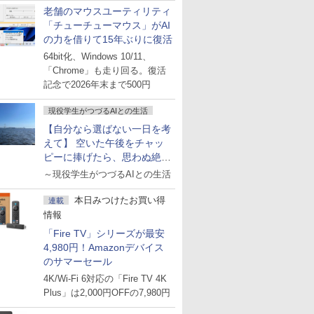
老舗のマウスユーティリティ
「チューチューマウス」がAI
の力を借りて15年ぶりに復活
64bit化、Windows 10/11、
「Chrome」も走り回る。復活
記念で2026年末まで500円
現役学生がつづるAIとの生活
【自分なら選ばない一日を考
えて】 空いた午後をチャッ
ピーに捧げたら、思わぬ絶景
に出会った話
～現役学生がつづるAIとの生活
本日みつけたお買い得
連載
情報
「Fire TV」シリーズが最安
4,980円！Amazonデバイス
のサマーセール
4K/Wi-Fi 6対応の「Fire TV 4K
Plus」は2,000円OFFの7,980円