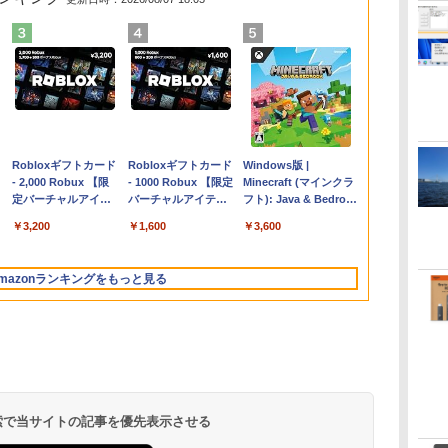
Apple 2026
Robloxギフトカード
【Amazon.co.jp限
Robloxギフトカード
FMV ノートパソコン
Windows版 |
コ
MacBook Air M5チ
- 2,000 Robux 【限
定】 HP ノートパソ
- 1000 Robux 【限定
WE1-K3 (MS 365
Minecraft (マインクラ
ップ搭載13インチノ
定バーチャルアイテ
コン 15-fd 15.6イン
バーチャルアイテム
Personal/Copilotキー
フト): Java & Bedrock
ートブック：AIと
ムを含む】 【オンラ
チ 16GBメモリ
を含む】 【オンライ
搭載/Win 11/15.6
Edition | オンラインコ
￥261,414
￥3,200
￥129,800
￥1,600
￥139,880
￥3,600
Apple Intelligence、
インゲームコード】
512GB SSD インテ
ンゲームコード】 ロ
型/Core i5/16GB/SSD
ード版
13.6インチLiquid
ロブロックス | オン
ル Core 5
ブロックス |オンライ
512GB/ホワイト)
Retinaディスプレ
ラインコード版
ンコード版
FMVWK3E15W_AZ
mazonランキングをもっと見る
イ、16GBユニファイ
ドメモリ、1TB SSD
ストレージ、12MPセ
ンターフレームカメ
ラ、日本語キーボー
ド、Touch ID - シル
バー
 検索で当サイトの記事を優先表示させる