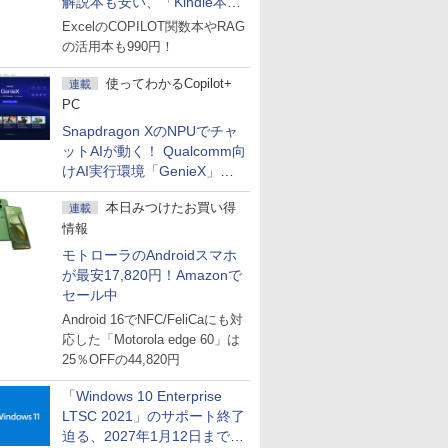
解説本も安い、「Kindle本サ
マーセール」第2弾開始！
ExcelのCOPILOT関数本やRAG
の活用本も990円！
使ってわかるCopilot+
連載
PC
Snapdragon XのNPUでチャ
ットAIが動く！ Qualcomm向
けAI実行環境「GenieX」を
試してみた
本日みつけたお買い得
連載
情報
モトローラのAndroidスマホ
が最安17,820円！Amazonで
セール中
Android 16でNFC/FeliCaにも対
応した「Motorola edge 60」は
25％OFFの44,820円
「Windows 10 Enterprise
LTSC 2021」のサポート終了
迫る、2027年1月12日まで