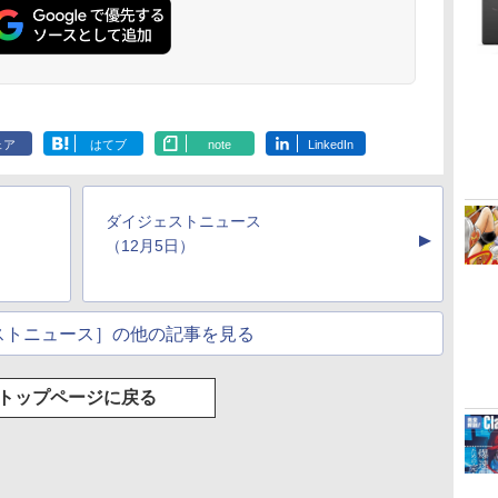
ClaudeCode いちば
Kindle Paperwhite
1冊ですべて身につく
Amazon Kindle
FM TOWNS ハイパ
New Amazon Kindle
んやさしい 教科書:
シグニチャーエディ
HTML & CSSとWeb
Colorsoft | 16GBス
ー・カタログ: 本体ハ
Scribe Colorsoft | 11
非エンジニア 初心者
ション (32GB) 7イン
デザイン入門講座
トレージ、防水、7イ
ードウェア・市販ソフ
インチカラーディスプ
持
素人 でも安心 使い方
チディスプレイ、明
［第2版］
ンチカラーディスプ
トウェアのパーフェク
レイ、64GBストレー
￥99
￥27,980
￥1,292
￥31,980
￥1,600
￥115,980
ン
マニュアル AI副業に
るさ自動調整、色調
レイ、色調調節ライ
トリストと最新エミュ
ジ、ノート機能搭載、
もコンテンツ作成に
調節ライト、12週間
ト、最大8週間持続バ
レータ紹介
明るさ自動調整、色調
ェア
はてブ
note
LinkedIn
もKindle出版にも！
持続バッテリー、広
ッテリー、広告無
調節ライト、プレミア
な
非エンジニアのため
告なし、メタリック
し、ブラック (2025
ムペン付き、グラファ
のAIコーディング入
ブラック
年発売)
イト
門シリーズ
ダイジェストニュース
▲
（12月5日）
ストニュース］の他の記事を見る
トップページに戻る