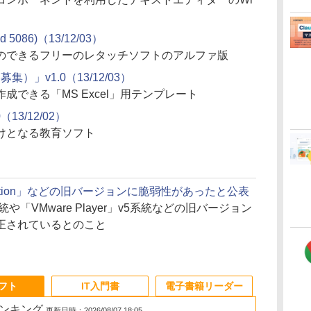
ld 5086)（13/12/03）
のできるフリーのレタッチソフトのアルファ版
）」v1.0（13/12/03）
できる「MS Excel」用テンプレート
13/12/02）
けとなる教育ソフト
rkstation」などの旧バージョンに脆弱性があったと公表
」v9系統や「VMware Player」v5系統などの旧バージョン
正されているとのこと
ソフト
IT入門書
電子書籍リーダー
ランキング
更新日時：2026/08/07 18:05