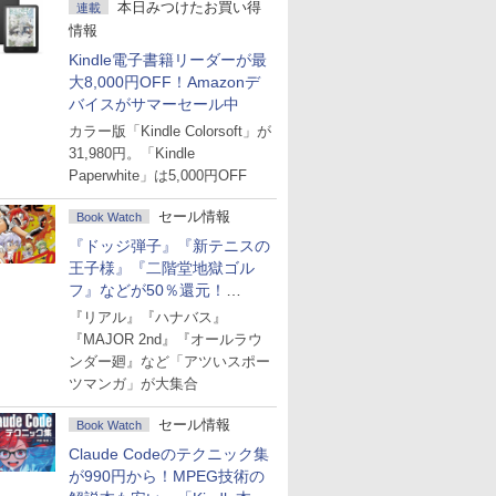
本日みつけたお買い得
連載
情報
Kindle電子書籍リーダーが最
大8,000円OFF！Amazonデ
バイスがサマーセール中
カラー版「Kindle Colorsoft」が
31,980円。「Kindle
Paperwhite」は5,000円OFF
セール情報
Book Watch
『ドッジ弾子』『新テニスの
王子様』『二階堂地獄ゴル
フ』などが50％還元！
Amazonマンガ週末セール
『リアル』『ハナバス』
『MAJOR 2nd』『オールラウ
ンダー廻』など「アツいスポー
ツマンガ」が大集合
セール情報
Book Watch
Claude Codeのテクニック集
が990円から！MPEG技術の