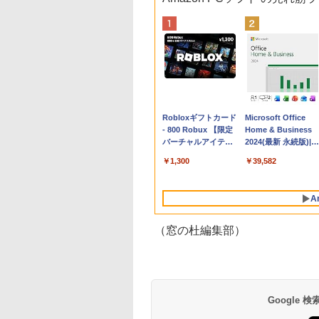
Apple 2026
Robloxギフトカード
tomtoc 360°保護
Microsoft Office
MacBook Neo A18
- 800 Robux 【限定
15.6 16インチ パソ
Home & Business
Proチップ搭載13イ
バーチャルアイテム
ンケース Dell NEC
2024(最新 永続版)|オ
ンチノートブック：
を含む】 【オンライ
Lavie ASUS HP
ンラインコード
￥162,598
￥1,300
￥2,952
￥39,582
AIとApple
ンゲームコード】 ロ
dynabook Lenovo
版|Windows11、
Intelligence、Liquid
ブロックス | オンラ
対応
10/mac対応|PC2台
Retinaディスプレ
インコード版
A
イ、8GBメモリ、
512GB SSD、1080p
FaceTime HDカメ
（窓の杜編集部）
ラ、Touch ID - イン
ディゴ + 3年延長
AppleCare+ for 13イ
ンチMacBook
Neo(A18 Pro)|ダウン
ロード版
Google