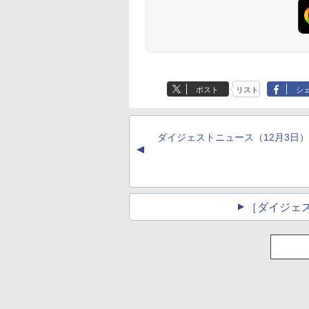
生成AIパスポート公
Amazon Kindle
AIイラスト表現辞典:
Amazon Kindle - 目
式テキスト 第４版
Paperwhite (16GB)
思い通りの絵を引き
に優しい、かさばら
7インチディスプレ
出す プロンプトの言
ない、大きな画面で
￥1,766
イ、色調調節ライ
葉 AI画像生成シリー
読みやすい、6週間
￥22,980
￥480
￥16,980
ト、12週間持続バッ
ズ (はぴーイラスト
続バッテリー、6イ
テリー、広告なし、
Labo)
チディスプレイ電子
ポスト
リスト
シ
ブラック
書籍リーダー、ブラ
ック、16GB、広告
し
ダイジェストニュース（12月3日）
▲
［ダイジェ