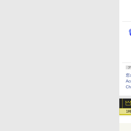
ア
窓
Ac
C
1