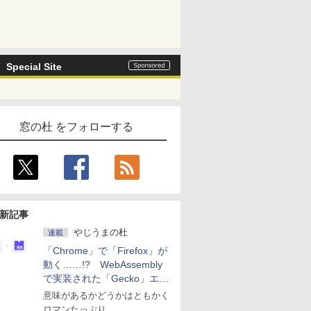
Special Site
窓の杜 をフォローする
新記事
やじうまの杜
連載
「Chrome」で「Firefox」が
動く……!? WebAssembly
で実装された「Gecko」エン
ジン
意味があるかどうかはともかく
ロマンたっぷり