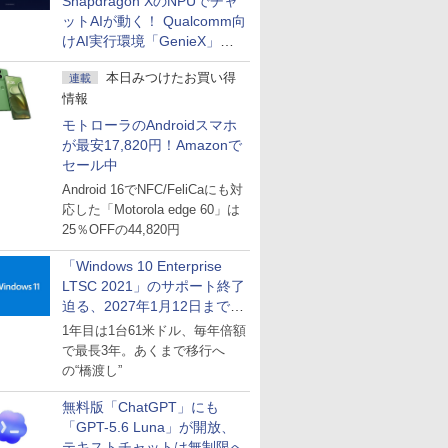
Snapdragon XのNPUでチャ
ットAIが動く！ Qualcomm向
けAI実行環境「GenieX」を
試してみた
本日みつけたお買い得
連載
情報
モトローラのAndroidスマホ
が最安17,820円！Amazonで
セール中
Android 16でNFC/FeliCaにも対
応した「Motorola edge 60」は
25％OFFの44,820円
「Windows 10 Enterprise
LTSC 2021」のサポート終了
迫る、2027年1月12日まで
～ESUは9月1日から販売
1年目は1台61米ドル、毎年倍額
で最長3年。あくまで移行へ
の“橋渡し”
無料版「ChatGPT」にも
「GPT-5.6 Luna」が開放、
テキストチャットは無制限へ