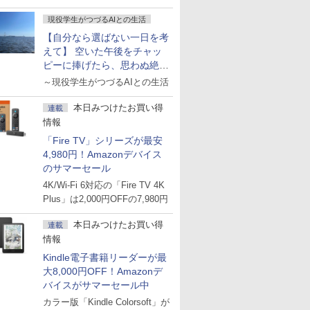
現役学生がつづるAIとの生活
【自分なら選ばない一日を考
えて】 空いた午後をチャッ
ピーに捧げたら、思わぬ絶景
に出会った話
～現役学生がつづるAIとの生活
本日みつけたお買い得
連載
情報
「Fire TV」シリーズが最安
4,980円！Amazonデバイス
のサマーセール
4K/Wi-Fi 6対応の「Fire TV 4K
Plus」は2,000円OFFの7,980円
本日みつけたお買い得
連載
情報
Kindle電子書籍リーダーが最
大8,000円OFF！Amazonデ
バイスがサマーセール中
カラー版「Kindle Colorsoft」が