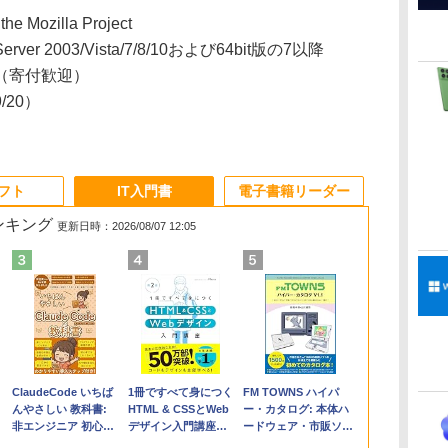
 the Mozilla Project
Server 2003/Vista/7/8/10および64bit版の7以降
（寄付歓迎）
9/20）
ソフト
IT入門書
電子書籍リーダー
ランキング
更新日時：2026/08/07 12:05
Apple 2026
Robloxギフトカード
ClaudeCode いちば
【Amazon.co.jp限
Robloxギフトカード
1冊ですべて身につく
FMV ノートパソコン
Windows版 |
FM TOWNS ハイパ
コ
MacBook Air M5チ
- 2,000 Robux 【限
んやさしい 教科書:
定】 HP ノートパソ
- 1000 Robux 【限定
HTML & CSSとWeb
WE1-K3 (MS 365
Minecraft (マインクラ
ー・カタログ: 本体ハ
ップ搭載13インチノ
定バーチャルアイテ
非エンジニア 初心者
コン 15-fd 15.6イン
バーチャルアイテム
デザイン入門講座
Personal/Copilotキー
フト): Java & Bedrock
ードウェア・市販ソフ
ートブック：AIと
ムを含む】 【オンラ
素人 でも安心 使い方
チ 16GBメモリ
を含む】 【オンライ
［第2版］
搭載/Win 11/15.6
Edition | オンラインコ
トウェアのパーフェク