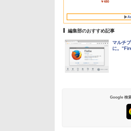
￥162,598
￥1,300
￥2,952
￥39,582
￥480
AIとApple
ンゲームコード】 ロ
dynabook Lenovo
版|Windows11、
ズ (はぴーイラスト
Intelligence、Liquid
ブロックス | オンラ
対応
10/mac対応|PC2台
Labo)
Retinaディスプレ
インコード版
A
イ、8GBメモリ、
512GB SSD、1080p
FaceTime HDカメ
編集部のおすすめ記事
ラ、Touch ID - イン
ディゴ + 3年延長
マルチプ
AppleCare+ for 13イ
に。“Fir
ンチMacBook
Neo(A18 Pro)|ダウン
ロード版
Amazon Kindle
Amazon Kindle - 目
Paperwhite (16GB)
に優しい、かさばら
7インチディスプレ
ない、大きな画面で
イ、色調調節ライ
読みやすい、6週間
￥22,980
￥16,980
Google
ト、12週間持続バッ
続バッテリー、6イ
テリー、広告なし、
チディスプレイ電子
ブラック
書籍リーダー、ブラ
ック、16GB、広告
し