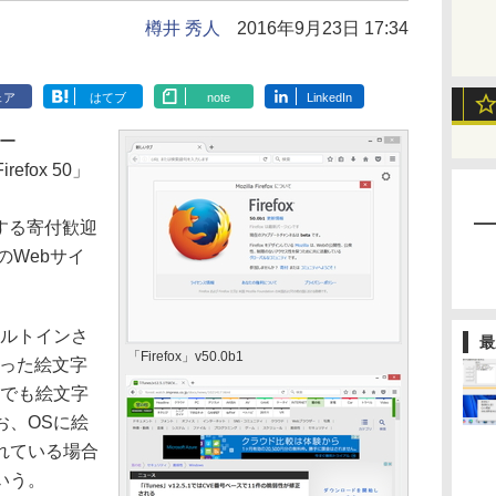
樽井 秀人
2016年9月23日 17:34
ェア
はてブ
note
LinkedIn
ザー
efox 50」
。
対応する寄付歓迎
のWebサイ
がビルトインさ
最
「Firefox」v50.0b1
といった絵文字
Sでも絵文字
お、OSに絵
れている場合
いう。