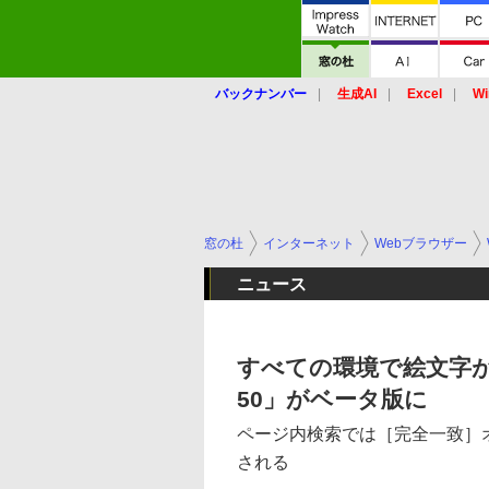
バックナンバー
生成AI
Excel
Wi
窓の杜
インターネット
Webブラウザー
ニュース
すべての環境で絵文字が表
50」がベータ版に
ページ内検索では［完全一致］
される