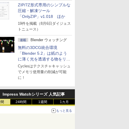
ZIP/7Z形式専用のシンプルな
圧縮・解凍ツール
「OnlyZIP」v1.018 ほか
19件を掲載（8月6日ダイジェス
トニュース）
Blender ウォッチング
連載
無料の3DCG統合環境
「Blender 5.2」は紙のよう
に薄く光を透過する物をリア
ルに表現
Cyclesはテクスチャキャッシュ
でメモリ使用量の削減が可能
に！
Impress Watchシリーズ 人気記事
時間
24時間
1週間
1カ月
もっと見る