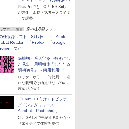
Plus/Proでも「GPT-5.6 Sol」
が強化、即答・熟考をスライダ
ーで調整
窓の杜収録ソフト
ップデート情報
の杜収録ソフト 8月7日 ～「Adobe
robat Reader」「Firefox」「Google
hrome」など
築地初号系活字を下敷きにし
た見出し用明朝体「したたる
明朝初号」 ～商用利用OK
ロック、ホラー、時代劇……端
正な明朝では物足りない“強い
言葉”のために
「ChatGPT向けアドビプラ
グイン」がリリース ～
Acrobat、Photoshop、
Premiereなどの機能を1つの
ChatGPT内で完結する新たなク
プラグインに統合
リエイティブ体験を提供