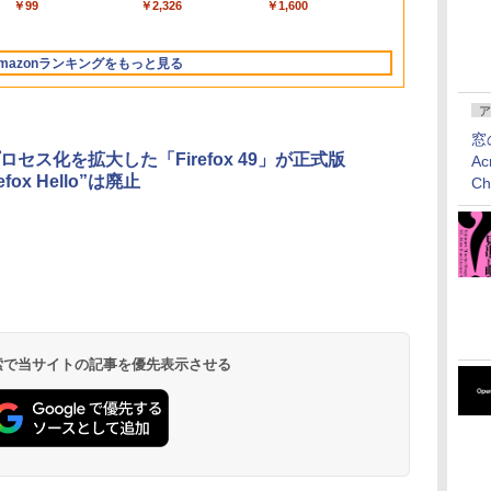
￥298,901
￥3,200
￥99
￥129,800
￥1,600
￥2,326
￥139,880
￥3,600
￥1,600
Apple Intelligence、
インゲームコード】
マニュアル AI副業に
512GB SSD インテ
ンゲームコード】 ロ
型/Core i5/16GB/SSD
ード版
トリストと最新エミュ
13.6インチLiquid
ロブロックス | オン
もコンテンツ作成に
ル Core 5
ブロックス |オンライ
512GB/ホワイト)
レータ紹介
Retinaディスプレ
ラインコード版
もKindle出版にも！
ンコード版
FMVWK3E15W_AZ
mazonランキングをもっと見る
イ、24GBユニファイ
非エンジニアのため
ドメモリ、1TB SSD
のAIコーディング入
ストレージ、12MPセ
門シリーズ
ア
ンターフレームカメ
窓
ラ、日本語キーボー
ロセス化を拡大した「Firefox 49」が正式版
Ac
ド、Touch ID - ミッ
efox Hello”は廃止
ドナイト
C
Kindle Paperwhite
Amazon Kindle
New Amazon Kindle
シグニチャーエディ
Colorsoft | 16GBス
Scribe Colorsoft | 11
ション (32GB) 7イン
トレージ、防水、7イ
インチカラーディスプ
持
チディスプレイ、明
ンチカラーディスプ
レイ、64GBストレー
￥27,980
￥31,980
￥115,980
 検索で当サイトの記事を優先表示させる
ン
るさ自動調整、色調
レイ、色調調節ライ
ジ、ノート機能搭載、
調節ライト、12週間
ト、最大8週間持続バ
明るさ自動調整、色調
持続バッテリー、広
ッテリー、広告無
調節ライト、プレミア
な
告なし、メタリック
し、ブラック (2025
ムペン付き、グラファ
ブラック
年発売)
イト