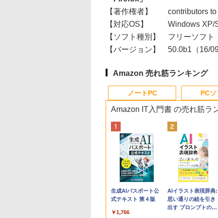
【著作権者】
contributors to
【対応OS】
Windows XP/
【ソフト種別】
フリーソフト
【バージョン】
50.0b1（16/0
Amazon 売れ筋ランキング
ノートPC
PC
Amazon IT入門書 の売れ筋
Apple 2026
Robloxギフトカード
生成AIパスポート公
tomtoc 360°保護
Microsoft Office
AIイラスト表現辞典:
MacBook Neo A18
- 800 Robux 【限定
式テキスト 第４版
15.6 16インチ パソ
Home & Business
思い通りの絵を引き
Proチップ搭載13イ
バーチャルアイテム
ンケース Dell NEC
2024(最新 永続版)|オ
出す プロンプトの言
￥1,766
ンチノートブック：
を含む】 【オンライ
Lavie ASUS HP
ンラインコード
葉 AI画像生成シリー