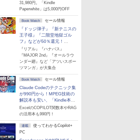
31,980円。「Kindle
Paperwhite」は5,000円OFF
セール情報
Book Watch
『ドッジ弾子』『新テニスの
王子様』『二階堂地獄ゴル
フ』などが50％還元！
Amazonマンガ週末セール
『リアル』『ハナバス』
『MAJOR 2nd』『オールラウ
ンダー廻』など「アツいスポー
ツマンガ」が大集合
セール情報
Book Watch
Claude Codeのテクニック集
が990円から！MPEG技術の
解説本も安い、「Kindle本サ
マーセール」第2弾開始！
ExcelのCOPILOT関数本やRAG
の活用本も990円！
使ってわかるCopilot+
連載
PC