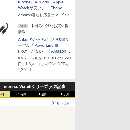
iPhone、AirPods、Apple
Watchが安い、「iPhone
Air」256GB版が139,800円な
Amazon暮らし応援サマーSale
ど
本日みつけたお買い得
連載
情報
AnkerのからみにくいUSBケ
ーブル「PowerLine III
Flow」が安い！【Amazon暮
らし応援サマーSale】
0.9メートルが28％OFFの1,290
円。1,8メートルが26％OFFの
1,390円
Impress Watchシリーズ 人気記事
時間
24時間
1週間
1カ月
もっと見る