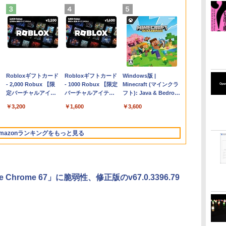
Apple 2026
Robloxギフトカード
【Amazon.co.jp限
Robloxギフトカード
FMV ノートパソコン
Windows版 |
コ
MacBook Air M5チ
- 2,000 Robux 【限
定】 HP ノートパソ
- 1000 Robux 【限定
WE1-K3 (MS 365
Minecraft (マインクラ
ップ搭載13インチノ
定バーチャルアイテ
コン 15-fd 15.6イン
バーチャルアイテム
Personal/Copilotキー
フト): Java & Bedrock
ートブック：AIと
ムを含む】 【オンラ
チ 16GBメモリ
を含む】 【オンライ
搭載/Win 11/15.6
Edition | オンラインコ
￥347,600
￥3,200
￥129,800
￥1,600
￥123,400
￥3,600
Apple Intelligence、
インゲームコード】
512GB SSD インテ
ンゲームコード】 ロ
型/Core i5/16GB/SSD
ード版
13.6インチLiquid
ロブロックス | オン
ル Core 5
ブロックス |オンライ
512GB/ホワイト)
Retinaディスプレ
ラインコード版
ンコード版
FMVWK3E15W_AZ
mazonランキングをもっと見る
イ、24GBユニファイ
ドメモリ、1TB
SSD、12MPセンター
フレームカメラ、
Touch ID - ミッドナ
e Chrome 67」に脆弱性、修正版のv67.0.3396.79
イト + 3年延長
AppleCare+ for 13イ
ンチMacBook
Air(M5)|ダウンロー
ド版