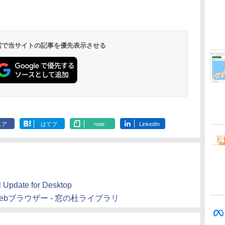
ClaudeCode いちば
Kindle Paperwhite
1冊ですべて身につく
Amazon Kindle
FM TOWNS ハイパ
New Amazon Kindle
んやさしい 教科書:
シグニチャーエディ
HTML & CSSとWeb
Colorsoft | 16GBス
ー・カタログ: 本体ハ
Scribe Colorsoft | 11
非エンジニア 初心者
ション (32GB) 7イン
デザイン入門講座
トレージ、防水、7イ
ードウェア・市販ソフ
インチカラーディスプ
持
素人 でも安心 使い方
チディスプレイ、明
［第2版］
ンチカラーディスプ
トウェアのパーフェク
レイ、64GBストレー
￥99
￥32,980
￥2,326
￥39,980
￥1,600
￥115,980
 検索で当サイトの記事を優先表示させる
ン
マニュアル AI副業に
るさ自動調整、色調
レイ、色調調節ライ
トリストと最新エミュ
ジ、ノート機能搭載、
もコンテンツ作成に
調節ライト、12週間
ト、最大8週間持続バ
レータ紹介
明るさ自動調整、色調
もKindle出版にも！
持続バッテリー、広
ッテリー、広告無
調節ライト、プレミア
な
非エンジニアのため
告なし、メタリック
し、ブラック (2025
ムペン付き、グラファ
のAIコーディング入
ブラック
年発売)
イト
門シリーズ
ェア
はてブ
note
LinkedIn
 Update for Desktop
製のWebブラウザー - 窓の杜ライブラリ