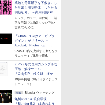
築地初号系活字を下敷きにし
た見出し用明朝体「したたる
明朝初号」 ～商用利用OK
ロック、ホラー、時代劇……端
正な明朝では物足りない“強い
言葉”のために
「ChatGPT向けアドビプラ
グイン」がリリース ～
Acrobat、Photoshop、
Premiereなどの機能を1つの
ChatGPT内で完結する新たなク
プラグインに統合
リエイティブ体験を提供
ZIP/7Z形式専用のシンプルな
圧縮・解凍ツール
「OnlyZIP」v1.018 ほか
19件を掲載（8月6日ダイジェス
トニュース）
Blender ウォッチング
連載
無料の3DCG統合環境
「Blender 5.2」は紙のよう