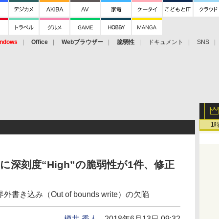
ndows
Office
Webブラウザー
脆弱性
ドキュメント
SNS
1
 67」に深刻度“High”の脆弱性が1件、修正
外書き込み（Out of bounds write）の欠陥
樽井 秀人
2018年6月13日 09:32