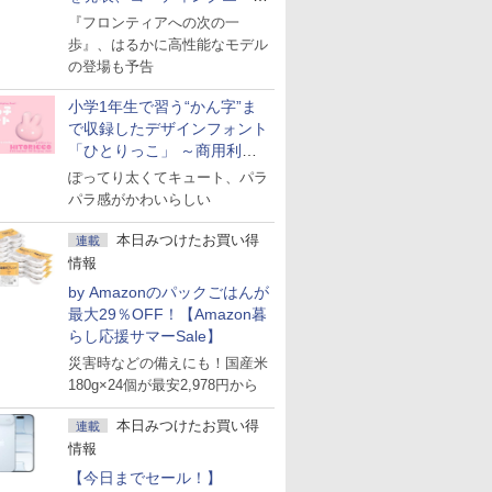
ェント「Muse Code」も
『フロンティアへの次の一
歩』、はるかに高性能なモデル
の登場も予告
小学1年生で習う“かん字”ま
で収録したデザインフォント
「ひとりっこ」 ～商用利用
OK
ぽってり太くてキュート、パラ
パラ感がかわいらしい
本日みつけたお買い得
連載
情報
by Amazonのパックごはんが
最大29％OFF！【Amazon暮
らし応援サマーSale】
災害時などの備えにも！国産米
180g×24個が最安2,978円から
本日みつけたお買い得
連載
情報
【今日までセール！】