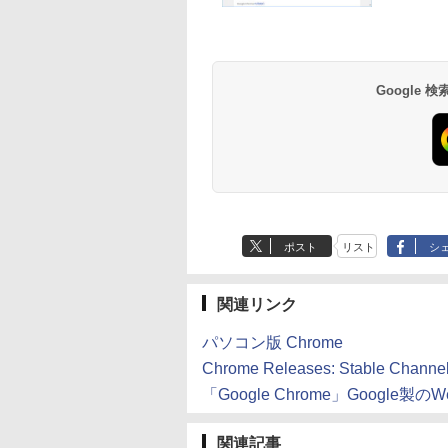
生成AIパスポート公
Amazon Kindle
AIイラスト表現辞典:
Amazon Kindle - 目
式テキスト 第４版
Paperwhite (16GB)
思い通りの絵を引き
に優しい、かさばら
7インチディスプレ
出す プロンプトの言
ない、大きな画面で
￥1,766
イ、色調調節ライ
葉 AI画像生成シリー
読みやすい、6週間
￥27,980
￥480
￥19,980
Google
ト、12週間持続バッ
ズ (はぴーイラスト
続バッテリー、6イ
テリー、広告なし、
Labo)
チディスプレイ電子
ブラック
書籍リーダー、ブラ
ック、16GB、広告
し
ポスト
リスト
シ
関連リンク
パソコン版 Chrome
Chrome Releases: Stable Channel
「Google Chrome」Google
関連記事