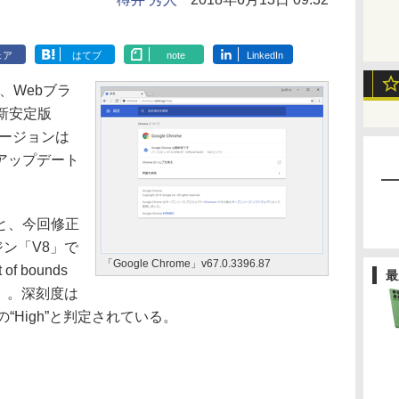
ェア
はてブ
note
LinkedIn
、Webブラ
最新安定版
本バージョンは
アップデート
と、今回修正
ンジン「V8」で
「Google Chrome」v67.0.3396.87
 bounds
最
49）。深刻度は
“High”と判定されている。