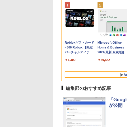
Apple 2026
Robloxギフトカード
tomtoc 360°保護
Microsoft Office
MacBook Neo A18
- 800 Robux 【限定
15.6 16インチ パソ
Home & Business
Proチップ搭載13イ
バーチャルアイテム
ンケース Dell NEC
2024(最新 永続版)|オ
ンチノートブック：
を含む】 【オンライ
Lavie ASUS HP
ンラインコード
￥162,598
￥1,300
￥2,952
￥39,582
AIとApple
ンゲームコード】 ロ
dynabook Lenovo
版|Windows11、
Intelligence、Liquid
ブロックス | オンラ
対応
10/mac対応|PC2台
Retinaディスプレ
インコード版
A
イ、8GBメモリ、
512GB SSD、1080p
FaceTime HDカメ
編集部のおすすめ記事
ラ、Touch ID - イン
ディゴ + 3年延長
「Googl
AppleCare+ for 13イ
が公開
ンチMacBook
Neo(A18 Pro)|ダウン
ロード版