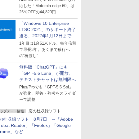
応した「Motorola edge 60」は
25％OFFの44,820円
「Windows 10 Enterprise
LTSC 2021」のサポート終了
迫る、2027年1月12日まで
～ESUは9月1日から販売
1年目は1台61米ドル、毎年倍額
で最長3年。あくまで移行へ
の“橋渡し”
無料版「ChatGPT」にも
「GPT-5.6 Luna」が開放、
テキストチャットは無制限へ
Plus/Proでも「GPT-5.6 Sol」
が強化、即答・熟考をスライダ
ーで調整
窓の杜収録ソフト
ップデート情報
の杜収録ソフト 8月7日 ～「Adobe
robat Reader」「Firefox」「Google
hrome」など