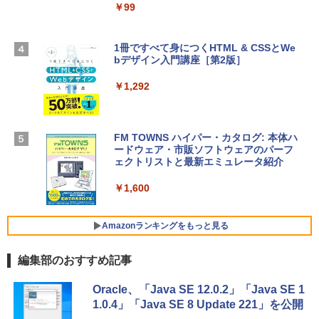
スプレイ、16GBユニファイドメモリ、1
￥99
￥39,582
TB SSDストレージ、12MPセンターフレ
ームカメラ、日本語キーボード、Touch I
D - シルバー
1冊ですべて身につくHTML & CSSとWe
Robloxギフトカード - 2,000 Robux 【限
bデザイン入門講座［第2版］
定バーチャルアイテムを含む】 【オンラ
￥261,414
インゲームコード】 ロブロックス | オン
ラインコード版
￥1,292
【Amazon.co.jp限定】 HP ノートパソコ
￥3,200
ン 15-fd 15.6インチ 16GBメモリ 512GB
SSD インテル Core 5
FM TOWNS ハイパー・カタログ: 本体ハ
ードウェア・市販ソフトウェアのパーフ
Windows版 | Minecraft (マインクラフ
￥129,800
ェクトリストと最新エミュレータ紹介
ト): Java & Bedrock Edition | オンライ
ンコード版
￥1,600
FMV ノートパソコン WE1-K3 (MS 365 P
￥3,600
ersonal/Copilotキー搭載/Win 11/15.6型/
Core i5/16GB/SSD 512GB/ホワイト) FM
Amazonランキングをもっと見る
VWK3E15W_AZ
編集部のおすすめ記事
￥139,880
Amazon Kindle Paperwhite (16GB) 7イ
Oracle、「Java SE 12.0.2」「Java SE 1
ンチディスプレイ、色調調節ライト、12
1.0.4」「Java SE 8 Update 221」を公開
週間持続バッテリー、広告なし、ブラッ