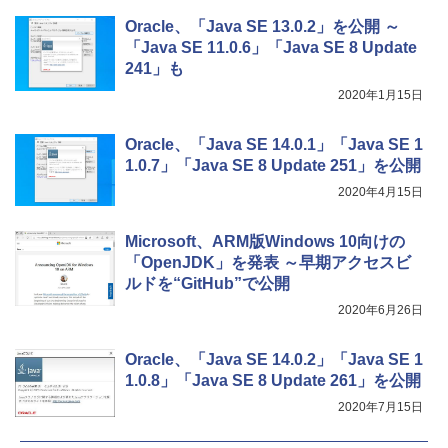
イ、色調調節ライト、最大8週間持続バッ
テリー、広告無し、ブラック (2025年発
Oracle、「Java SE 13.0.2」を公開 ～
売)
「Java SE 11.0.6」「Java SE 8 Update
241」も
￥31,980
2020年1月15日
New Amazon Kindle Scribe Colorsoft |
Oracle、「Java SE 14.0.1」「Java SE 1
11インチカラーディスプレイ、64GBスト
1.0.7」「Java SE 8 Update 251」を公開
レージ、ノート機能搭載、明るさ自動調
整、色調調節ライト、プレミアムペン付
2020年4月15日
き、グラファイト
￥115,980
Microsoft、ARM版Windows 10向けの
「OpenJDK」を発表 ～早期アクセスビ
ルドを“GitHub”で公開
2020年6月26日
Oracle、「Java SE 14.0.2」「Java SE 1
1.0.8」「Java SE 8 Update 261」を公開
2020年7月15日