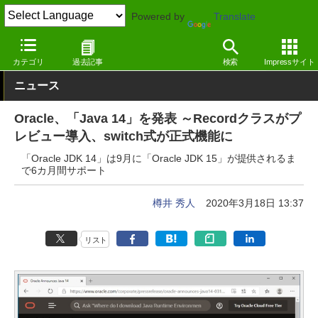
Powered by
Translate
窓の杜
プログラミング
プログラミング
Windows
カテゴリ
過去記事
検索
Impressサイト
ニュース
Oracle、「Java 14」を発表 ～Recordクラスがプ
レビュー導入、switch式が正式機能に
「Oracle JDK 14」は9月に「Oracle JDK 15」が提供されるま
で6カ月間サポート
樽井 秀人
2020年3月18日 13:37
リスト