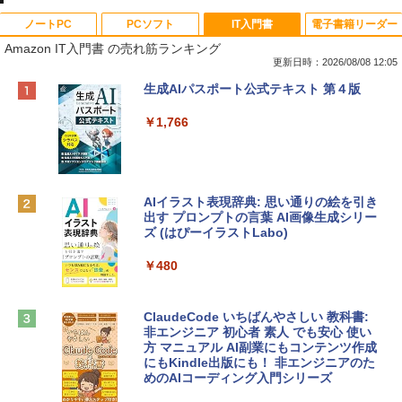
ノートPC
PCソフト
IT入門書
電子書籍リーダー
Amazon IT入門書 の売れ筋ランキング
更新日時：2026/08/08 12:05
Apple 2026 MacBook Neo A18 Proチッ
Robloxギフトカード - 800 Robux 【限
生成AIパスポート公式テキスト 第４版
プ搭載13インチノートブック：AIとAppl
定バーチャルアイテムを含む】 【オンラ
e Intelligenceのために設計、Liquid Ret
インゲームコード】 ロブロックス | オン
￥1,766
inaディスプレイ、8GBユニファイドメモ
ラインコード版
リ、256GB SSDストレージ、1080p Fac
eTime HDカメラ - インディゴ
￥1,300
￥119,800
AIイラスト表現辞典: 思い通りの絵を引き
出す プロンプトの言葉 AI画像生成シリー
Robloxギフトカード - 1000 Robux 【限
ズ (はぴーイラストLabo)
定バーチャルアイテムを含む】 【オンラ
tomtoc 360°保護 15.6 16インチ パソコ
インゲームコード】 ロブロックス |オン
ンケース Dell NEC Lavie ASUS HP dyna
ラインコード版
￥480
book Lenovo対応
￥1,600
￥2,952
ClaudeCode いちばんやさしい 教科書:
非エンジニア 初心者 素人 でも安心 使い
方 マニュアル AI副業にもコンテンツ作成
Microsoft Office Home & Business 202
にもKindle出版にも！ 非エンジニアのた
Apple 2026 MacBook Air M5チップ搭載
4(最新 永続版)|オンラインコード版|Wind
めのAIコーディング入門シリーズ
13インチノートブック：AIとApple Intell
ows11、10/mac対応|PC2台
igence、13.6インチLiquid Retinaディ