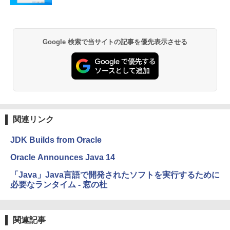
ク
￥22,980
Google 検索で当サイトの記事を優先表示させる
Amazon Kindle - 目に優しい、かさばら
ない、大きな画面で読みやすい、6週間持
続バッテリー、6インチディスプレイ電子
書籍リーダー、ブラック、16GB、広告な
し
￥16,980
関連リンク
Kindle Paperwhite シグニチャーエディ
JDK Builds from Oracle
ション (32GB) 7インチディスプレイ、明
るさ自動調整、色調調節ライト、12週間
Oracle Announces Java 14
持続バッテリー、広告なし、メタリック
ブラック
「Java」Java言語で開発されたソフトを実行するために
必要なランタイム - 窓の杜
￥27,980
Amazon Kindle Colorsoft | 16GBストレ
関連記事
ージ、防水、7インチカラーディスプレ