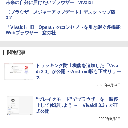
未来の自分に届けたいブラウザー - Vivaldi
Amazon Kindle Colorsoft | 16GBストレ
【ブラウザ・メジャーアップデート】デスクトップ版
ージ、防水、7インチカラーディスプレ
3.2
イ、色調調節ライト、最大8週間持続バッ
テリー、広告無し、ブラック (2025年発
「Vivaldi」旧「Opera」のコンセプトを引き継ぐ多機能
売)
Webブラウザー - 窓の杜
￥39,980
関連記事
New Amazon Kindle Scribe Colorsoft |
11インチカラーディスプレイ、64GBスト
トラッキング防止機能を追加した「Vival
レージ、ノート機能搭載、明るさ自動調
di 3.0」が公開 ～Android版も正式リリー
整、色調調節ライト、プレミアムペン付
き、グラファイト
ス
2020年4月24日
￥115,980
“ブレイクモード”でブラウザーを一時停
止して休憩しよう ～「Vivaldi 3.3」が正
式公開
2020年9月8日