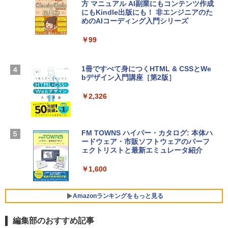
方 マニュアル AI副業にもコンテンツ作成
定バーチャルアイテムを含む】 【オンラ
にもKindle出版にも！ 非エンジニアのた
インゲームコード】 ロブロックス | オン
めのAIコーディング入門シリーズ
Apple 2026 MacBook Air M5チップ搭載
ラインコード版
13インチノートブック：AIとApple Intell
igence、13.6インチLiquid Retinaディ
￥99
￥3,200
スプレイ、24GBユニファイドメモリ、1
TB SSD、12MPセンターフレームカメ
ラ、Touch ID - ミッドナイト + 3年延長
1冊ですべて身につくHTML & CSSとWe
Robloxギフトカード - 1000 Robux 【限
AppleCare+ for 13インチMacBook Air
bデザイン入門講座［第2版］
定バーチャルアイテムを含む】 【オンラ
(M5)|ダウンロード版
インゲームコード】 ロブロックス |オン
ラインコード版
￥2,326
￥347,600
￥1,600
【Amazon.co.jp限定】 HP ノートパソコ
FM TOWNS ハイパー・カタログ: 本体ハ
ン 15-fd 15.6インチ 16GBメモリ 512GB
ードウェア・市販ソフトウェアのパーフ
Windows版 | Minecraft (マインクラフ
SSD インテル Core 5
ェクトリストと最新エミュレータ紹介
ト): Java & Bedrock Edition | オンライ
ンコード版
￥129,800
￥1,600
￥3,600
FMV ノートパソコン WE1-K3 (MS 365 P
Amazonランキングをもっと見る
ersonal/Copilotキー搭載/Win 11/15.6型/
Core i5/16GB/SSD 512GB/ホワイト) FM
編集部のおすすめ記事
VWK3E15W_AZ