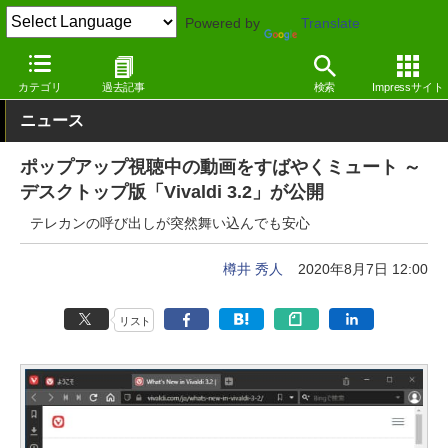
Powered by
Translate
窓の杜
インターネット
Webブラウザー
Windows
カテゴリ
過去記事
検索
Impressサイト
ニュース
ポップアップ視聴中の動画をすばやくミュート ～
デスクトップ版「Vivaldi 3.2」が公開
テレカンの呼び出しが突然舞い込んでも安心
樽井 秀人
2020年8月7日 12:00
リスト