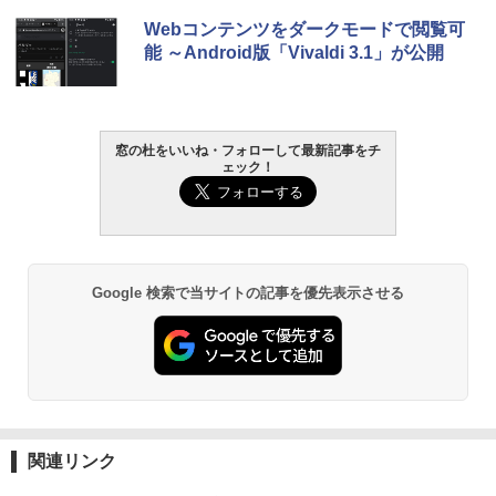
Amazon Kindle Paperwhite (16GB) 7イ
￥123,400
Webコンテンツをダークモードで閲覧可
ンチディスプレイ、色調調節ライト、12
能 ～Android版「Vivaldi 3.1」が公開
週間持続バッテリー、広告なし、ブラッ
ク
￥27,980
窓の杜をいいね・フォローして最新記事をチ
ェック！
Amazon Kindle - 目に優しい、かさばら
ない、大きな画面で読みやすい、6週間持
続バッテリー、6インチディスプレイ電子
書籍リーダー、ブラック、16GB、広告な
し
Google 検索で当サイトの記事を優先表示させる
￥19,980
Kindle Paperwhite シグニチャーエディ
ション (32GB) 7インチディスプレイ、明
るさ自動調整、色調調節ライト、12週間
持続バッテリー、広告なし、メタリック
ブラック
関連リンク
￥32,980