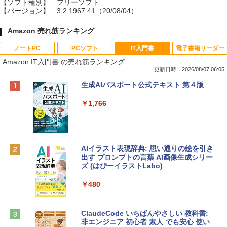
【ソフト種別】
フリーソフト
【バージョン】
3.2.1967.41（20/08/04）
Amazon 売れ筋ランキング
ノートPC
PCソフト
IT入門書
電子書籍リーダー
Amazon IT入門書 の売れ筋ランキング
更新日時：2026/08/07 06:05
Apple 2026 MacBook Neo A18 Proチッ
Robloxギフトカード - 800 Robux 【限
生成AIパスポート公式テキスト 第４版
プ搭載13インチノートブック：AIとAppl
定バーチャルアイテムを含む】 【オンラ
e Intelligence、Liquid Retinaディスプ
インゲームコード】 ロブロックス | オン
￥1,766
レイ、8GBメモリ、512GB SSD、1080p
ラインコード版
FaceTime HDカメラ、Touch ID - インデ
ィゴ + 3年延長 AppleCare+ for 13インチ
￥1,300
MacBook Neo(A18 Pro)|ダウンロード版
AIイラスト表現辞典: 思い通りの絵を引き
￥162,598
出す プロンプトの言葉 AI画像生成シリー
Microsoft Office Home & Business 202
ズ (はぴーイラストLabo)
4(最新 永続版)|オンラインコード版|Wind
ows11、10/mac対応|PC2台
tomtoc 360°保護 15.6 16インチ パソコ
￥480
ンケース Dell NEC Lavie ASUS HP dyna
￥39,582
book Lenovo対応
ClaudeCode いちばんやさしい 教科書:
￥2,952
非エンジニア 初心者 素人 でも安心 使い
Robloxギフトカード - 2,000 Robux 【限