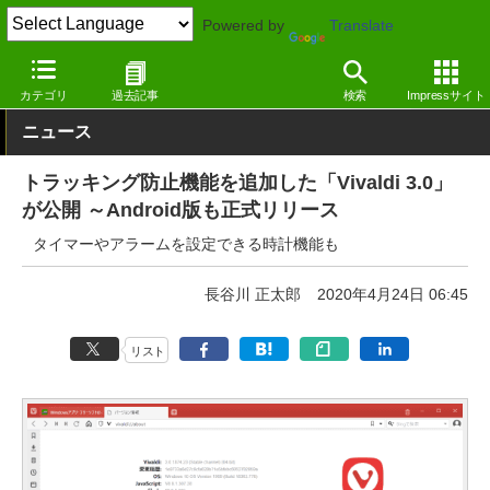
Powered by
Translate
窓の杜
インターネット
Webブラウザー
Windows
カテゴリ
過去記事
検索
Impressサイト
ニュース
トラッキング防止機能を追加した「Vivaldi 3.0」
が公開 ～Android版も正式リリース
タイマーやアラームを設定できる時計機能も
長谷川 正太郎
2020年4月24日 06:45
リスト