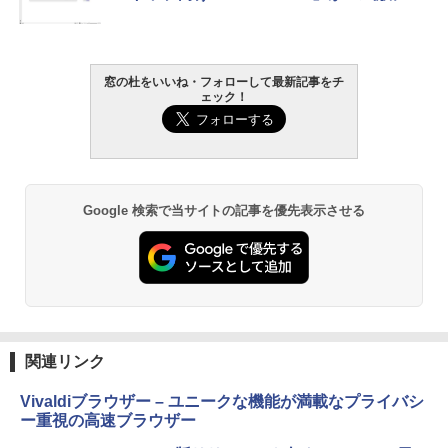
￥1,766
ラインコード版
ク
￥1,300
￥27,980
窓の杜をいいね・フォローして最新記事をチ
AIイラスト表現辞典: 思い通りの絵を引き
ェック！
出す プロンプトの言葉 AI画像生成シリー
Microsoft Office Home & Business 202
Amazon Kindle - 目に優しい、かさばら
ズ (はぴーイラストLabo)
4(最新 永続版)|オンラインコード版|Wind
ない、大きな画面で読みやすい、6週間持
ows11、10/mac対応|PC2台
続バッテリー、6インチディスプレイ電子
書籍リーダー、ブラック、16GB、広告な
￥480
し
￥39,582
Google 検索で当サイトの記事を優先表示させる
￥19,980
ClaudeCode いちばんやさしい 教科書:
非エンジニア 初心者 素人 でも安心 使い
Robloxギフトカード - 2,000 Robux 【限
方 マニュアル AI副業にもコンテンツ作成
定バーチャルアイテムを含む】 【オンラ
にもKindle出版にも！ 非エンジニアのた
インゲームコード】 ロブロックス | オン
Kindle Paperwhite シグニチャーエディ
めのAIコーディング入門シリーズ
ラインコード版
ション (32GB) 7インチディスプレイ、明
るさ自動調整、色調調節ライト、12週間
持続バッテリー、広告なし、メタリック
￥99
￥3,200
ブラック
関連リンク
￥32,980
FM TOWNS ハイパー・カタログ: 本体ハ
Robloxギフトカード - 1000 Robux 【限
ードウェア・市販ソフトウェアのパーフ
定バーチャルアイテムを含む】 【オンラ
Vivaldiブラウザー – ユニークな機能が満載なプライバシ
ェクトリストと最新エミュレータ紹介
インゲームコード】 ロブロックス |オン
ー重視の高速ブラウザー
ラインコード版
Amazon Kindle Colorsoft | 16GBストレ