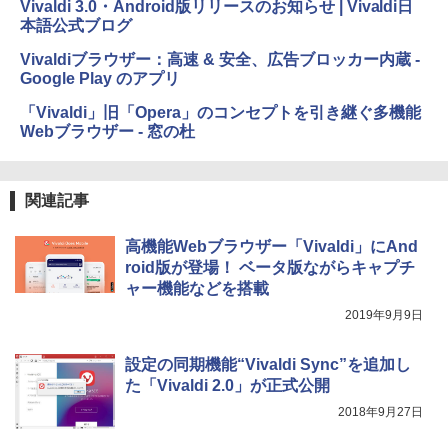
ージ、防水、7インチカラーディスプレ
￥1,600
Vivaldi 3.0・Android版リリースのお知らせ | Vivaldi日
イ、色調調節ライト、最大8週間持続バッ
￥1,600
本語公式ブログ
テリー、広告無し、ブラック (2025年発
売)
Vivaldiブラウザー：高速 & 安全、広告ブロッカー内蔵 -
1冊ですべて身につくHTML & CSSとWe
bデザイン入門講座［第2版］
Google Play のアプリ
Microsoft Office Home 2024(最新 永続
￥39,980
版)|オンラインコード版|Windows11、1
「Vivaldi」旧「Opera」のコンセプトを引き継ぐ多機能
0/mac対応|PC2台
￥2,326
Webブラウザー - 窓の杜
New Amazon Kindle Scribe Colorsoft |
￥37,224
11インチカラーディスプレイ、64GBスト
レージ、ノート機能搭載、明るさ自動調
整、色調調節ライト、プレミアムペン付
関連記事
き、グラファイト
高機能Webブラウザー「Vivaldi」にAnd
￥115,980
roid版が登場！ ベータ版ながらキャプチ
ャー機能などを搭載
2019年9月9日
設定の同期機能“Vivaldi Sync”を追加し
た「Vivaldi 2.0」が正式公開
2018年9月27日