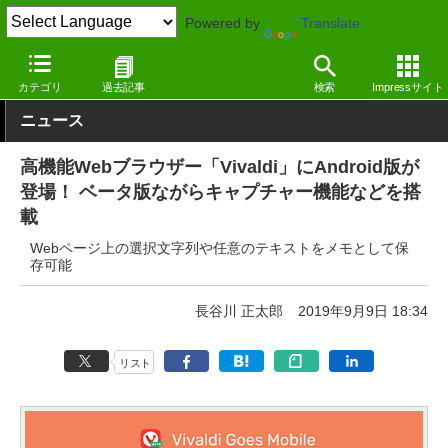
Powered by
Translate
窓の杜
インターネット
Webブラウザー
Android
カテゴリ
過去記事
検索
Impressサイト
ニュース
高機能Webブラウザー「Vivaldi」にAndroid版が
登場！ ベータ版ながらキャプチャー機能などを搭
載
Webページ上の選択文字列や任意のテキストをメモとして保
存可能
長谷川 正太郎
2019年9月9日 18:34
リスト