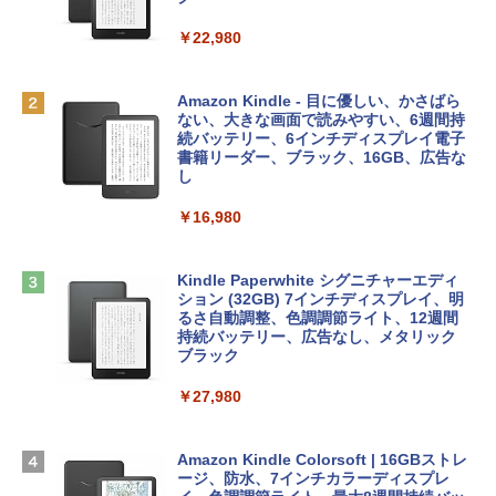
FaceTime HDカメラ、Touch ID - インデ
ィゴ + 3年延長 AppleCare+ for 13インチ
￥1,300
￥22,980
MacBook Neo(A18 Pro)|ダウンロード版
AIイラスト表現辞典: 思い通りの絵を引き
￥162,598
出す プロンプトの言葉 AI画像生成シリー
Microsoft Office Home & Business 202
Amazon Kindle - 目に優しい、かさばら
ズ (はぴーイラストLabo)
4(最新 永続版)|オンラインコード版|Wind
ない、大きな画面で読みやすい、6週間持
ows11、10/mac対応|PC2台
続バッテリー、6インチディスプレイ電子
tomtoc 360°保護 15.6 16インチ パソコ
書籍リーダー、ブラック、16GB、広告な
￥480
ンケース Dell NEC Lavie ASUS HP dyna
し
￥39,582
book Lenovo対応
￥16,980
ClaudeCode いちばんやさしい 教科書:
￥2,952
非エンジニア 初心者 素人 でも安心 使い
Robloxギフトカード - 2,000 Robux 【限
方 マニュアル AI副業にもコンテンツ作成
定バーチャルアイテムを含む】 【オンラ
にもKindle出版にも！ 非エンジニアのた
インゲームコード】 ロブロックス | オン
Kindle Paperwhite シグニチャーエディ
めのAIコーディング入門シリーズ
Apple 2026 MacBook Air M5チップ搭載
ラインコード版
ション (32GB) 7インチディスプレイ、明
13インチノートブック：AIとApple Intell
るさ自動調整、色調調節ライト、12週間
igence、13.6インチLiquid Retinaディ
持続バッテリー、広告なし、メタリック
￥99
￥3,200
スプレイ、16GBユニファイドメモリ、1
ブラック
TB SSDストレージ、12MPセンターフレ
ームカメラ、日本語キーボード、Touch I
￥27,980
1冊ですべて身につくHTML & CSSとWe
Robloxギフトカード - 1000 Robux 【限
D - シルバー
bデザイン入門講座［第2版］
定バーチャルアイテムを含む】 【オンラ
インゲームコード】 ロブロックス |オン
￥261,414
ラインコード版
Amazon Kindle Colorsoft | 16GBストレ
￥1,292
ージ、防水、7インチカラーディスプレ