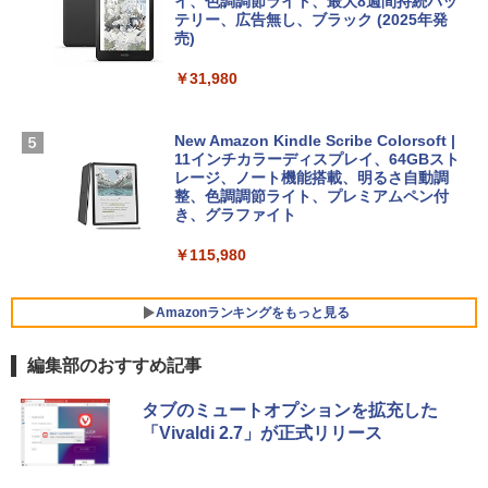
イ、色調調節ライト、最大8週間持続バッ
￥1,600
【Amazon.co.jp限定】 HP ノートパソコ
テリー、広告無し、ブラック (2025年発
ン 15-fd 15.6インチ 16GBメモリ 512GB
売)
FM TOWNS ハイパー・カタログ: 本体ハ
SSD インテル Core 5
ードウェア・市販ソフトウェアのパーフ
Windows版 | Minecraft (マインクラフ
￥31,980
ェクトリストと最新エミュレータ紹介
ト): Java & Bedrock Edition | オンライ
￥129,800
ンコード版
￥1,600
New Amazon Kindle Scribe Colorsoft |
￥3,600
FMV ノートパソコン WE1-K3 (MS 365 P
11インチカラーディスプレイ、64GBスト
ersonal/Copilotキー搭載/Win 11/15.6型/
レージ、ノート機能搭載、明るさ自動調
Core i5/16GB/SSD 512GB/ホワイト) FM
整、色調調節ライト、プレミアムペン付
VWK3E15W_AZ
き、グラファイト
￥139,880
￥115,980
Amazonランキングをもっと見る
編集部のおすすめ記事
タブのミュートオプションを拡充した
「Vivaldi 2.7」が正式リリース