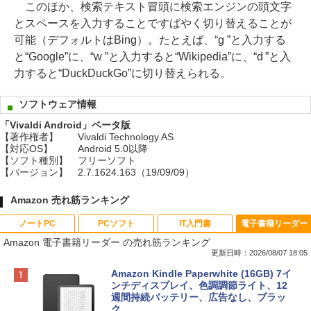
このほか、検索テキスト冒頭に検索エンジンの頭文字
とスペースを入力することですばやく切り替えることが
可能（デフォルトはBing）。たとえば、“g ”と入力する
と“Google”に、“w ”と入力すると“Wikipedia”に、“d ”と入
力すると“DuckDuckGo”に切り替えられる。
ソフトウェア情報
「Vivaldi Android」ベータ版
【著作権者】
Vivaldi Technology AS
【対応OS】
Android 5.0以降
【ソフト種別】
フリーソフト
【バージョン】
2.7.1624.163（19/09/09）
Amazon 売れ筋ランキング
ノートPC
PCソフト
IT入門書
電子書籍リーダー
Amazon 電子書籍リーダー の売れ筋ランキング
更新日時：2026/08/07 18:05
Apple 2026 MacBook Neo A18 Proチッ
Robloxギフトカード - 800 Robux 【限
生成AIパスポート公式テキスト 第４版
Amazon Kindle Paperwhite (16GB) 7イ
プ搭載13インチノートブック：AIとAppl
定バーチャルアイテムを含む】 【オンラ
ンチディスプレイ、色調調節ライト、12
e Intelligence、Liquid Retinaディスプ
インゲームコード】 ロブロックス | オン
週間持続バッテリー、広告なし、ブラッ
￥1,766
レイ、8GBメモリ、512GB SSD、1080p
ラインコード版
ク