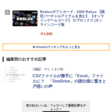
【Amazon.co.jp限定】 HP ノートパソコ
Robloxギフトカード - 1000 Robux 【限
ン 15-fd 15.6インチ 16GBメモリ 512GB
定バーチャルアイテムを含む】 【オンラ
SSD インテル Core 5
インゲームコード】 ロブロックス |オン
ラインコード版
￥129,800
￥1,600
FMV ノートパソコン WE1-K3 (MS 365 P
ersonal/Copilotキー搭載/Win 11/15.6型/
Amazonランキングをもっと見る
Core i5/16GB/SSD 512GB/ホワイト) FM
VWK3E15W_AZ
編集部のおすすめ記事
￥119,800
生成AIパスポート公式テキスト 第４版
Amazon Kindle Paperwhite (16GB) 7イ
やじうまの杜
連載
ンチディスプレイ、色調調節ライト、12
CSVファイルが勝手に「Excel」ファイ
週間持続バッテリー、広告なし、ブラッ
￥1,766
ク
ルに？ 「OneDrive」の謎仕様に驚きと
戸惑いの声
￥27,980
AIイラスト表現辞典: 思い通りの絵を引き
出す プロンプトの言葉 AI画像生成シリー
Amazon Kindle - 目に優しい、かさばら
窓の杜をいいね・フォローして最新記事をチ
ズ (はぴーイラストLabo)
ない、大きな画面で読みやすい、6週間持
ェック！