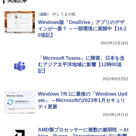
関連記事
New Amazon Kindle Scribe Colorsoft |
11インチカラーディスプレイ、64GBスト
レージ、ノート機能搭載、明るさ自動調
やじうまの杜
連載
整、色調調節ライト、プレミアムペン付
き、グラファイト
Windows版「OneDrive」アプリのデザ
インが一新？ ～一部環境に展開中【16:2
￥115,980
0追記】
2022年12月16日
「Microsoft Teams」に障害、日本を含
むアジア太平洋地域に影響【12時00追
記】
2022年8月25日
Windows 7/8.1に最後の「Windows Upd
ate」 ～Microsoftの2023年1月セキュリ
ティ更新
2023年1月11日
AMD製プロセッサーに複数の脆弱性 ～At