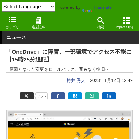
Powered by
Translate
窓の杜
システム・ファイル
ファイル
Windows
カテゴリ
過去記事
検索
Impressサイト
ニュース
「OneDrive」に障害、一部環境でアクセス不能に
【15時25分追記】
原因となった変更をロールバック、間もなく復旧へ
樽井 秀人
2023年1月12日 12:49
リスト