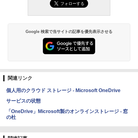
続バッテリー、6インチディスプレイ電子
書籍リーダー、ブラック、16GB、広告な
￥99
し
￥19,980
ClaudeCode いちばんやさしい 教科書:
非エンジニア 初心者 素人 でも安心 使い
Google 検索で当サイトの記事を優先表示させる
方 マニュアル AI副業にもコンテンツ作成
にもKindle出版にも！ 非エンジニアのた
Kindle Paperwhite シグニチャーエディ
めのAIコーディング入門シリーズ
ション (32GB) 7インチディスプレイ、明
るさ自動調整、色調調節ライト、12週間
持続バッテリー、広告なし、メタリック
￥99
ブラック
￥32,980
FM TOWNS ハイパー・カタログ: 本体ハ
関連リンク
ードウェア・市販ソフトウェアのパーフ
ェクトリストと最新エミュレータ紹介
Amazon Kindle Colorsoft | 16GBストレ
個人用のクラウド ストレージ - Microsoft OneDrive
ージ、防水、7インチカラーディスプレ
￥1,600
イ、色調調節ライト、最大8週間持続バッ
サービスの状態
テリー、広告無し、ブラック (2025年発
売)
「OneDrive」Microsoft製のオンラインストレージ - 窓
1冊ですべて身につくHTML & CSSとWe
の杜
bデザイン入門講座［第2版］
￥39,980
￥2,326