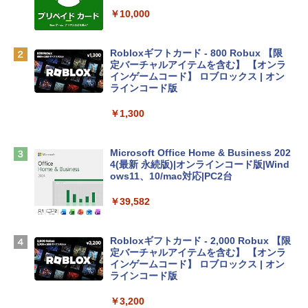
inaディスプレイ、8GBユニファイドメモ
リ、512GB SSDストレージ、1080p Fac
￥10,000
eTime HDカメラ、Touch ID - インディ
ゴ
Robloxギフトカード - 800 Robux 【限
￥137,800
定バーチャルアイテムを含む】 【オンラ
インゲームコード】 ロブロックス | オン
ラインコード版
tomtoc 360°保護 15.6 16インチ パソコ
ンケース Dell NEC Lavie ASUS HP dyna
￥1,300
book Lenovo対応
￥2,952
Microsoft Office Home & Business 202
4(最新 永続版)|オンラインコード版|Wind
ows11、10/mac対応|PC2台
Apple 2026 MacBook Air M5チップ搭載
13インチノートブック：AIとApple Intell
￥39,582
igence、13.6インチLiquid Retinaディ
スプレイ、24GBユニファイドメモリ、1
TB SSD、12MPセンターフレームカメ
Robloxギフトカード - 2,000 Robux 【限
ラ、Touch ID - スカイブルー + 3年延長
定バーチャルアイテムを含む】 【オンラ
AppleCare+ for 13インチMacBook Air
インゲームコード】 ロブロックス | オン
(M5)|ダウンロード版
ラインコード版
￥331,701
￥3,200