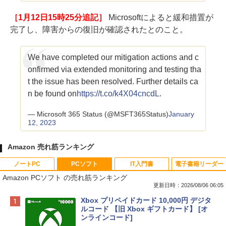
［1月12日15時25分追記］
Microsoftによると緩和措置が
完了し、障害からの復旧が確認されたとのこと。
We have completed our mitigation actions and c
onfirmed via extended monitoring and testing tha
t the issue has been resolved. Further details ca
n be found on
https://t.co/k4X04cncdL
.
— Microsoft 365 Status (@MSFT365Status)
January
12, 2023
Amazon 売れ筋ランキング
ノートPC
PCソフト
IT入門書
電子書籍リーダー
Amazon PCソフト の売れ筋ランキング
更新日時：2026/08/06 06:05
Apple 2026 MacBook Neo A18 Proチッ
Xbox プリペイドカード 10,000円 デジタ
プ搭載13インチノートブック：AIとAppl
ルコード 【旧 Xbox ギフトカード】 [オ
e Intelligenceのために設計、Liquid Ret
ンラインコード]