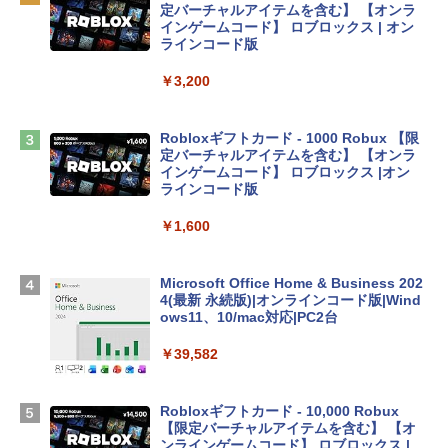
定バーチャルアイテムを含む】 【オンラ
tomtoc 360°保護 15.6 16インチ パソコ
インゲームコード】 ロブロックス | オン
ンケース Dell NEC Lavie ASUS HP dyna
ラインコード版
book Lenovo対応
￥3,200
￥2,952
Robloxギフトカード - 1000 Robux 【限
【Amazon.co.jp限定】 HP ノートパソコ
定バーチャルアイテムを含む】 【オンラ
ン 15-fd 15.6インチ 16GBメモリ 512GB
インゲームコード】 ロブロックス |オン
SSD インテル Core 5
ラインコード版
￥129,800
￥1,600
Apple 2026 MacBook Air M5チップ搭載
Microsoft Office Home & Business 202
13インチノートブック：AIとApple Intell
4(最新 永続版)|オンラインコード版|Wind
igence、13.6インチLiquid Retinaディ
ows11、10/mac対応|PC2台
スプレイ、16GBユニファイドメモリ、1
TB SSDストレージ、12MPセンターフレ
￥39,582
ームカメラ、日本語キーボード、Touch I
D - シルバー
Robloxギフトカード - 10,000 Robux
￥261,414
【限定バーチャルアイテムを含む】 【オ
ンラインゲームコード】 ロブロックス |