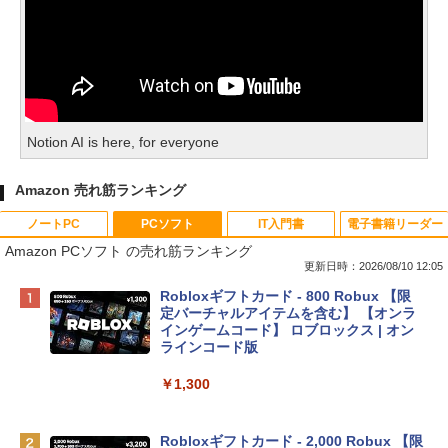
Notion AI is here, for everyone
Amazon 売れ筋ランキング
ノートPC
PCソフト
IT入門書
電子書籍リーダー
Amazon PCソフト の売れ筋ランキング
更新日時：2026/08/10 12:05
Apple 2026 MacBook Neo A18 Proチッ
Robloxギフトカード - 800 Robux 【限
プ搭載13インチノートブック：AIとAppl
定バーチャルアイテムを含む】 【オンラ
e Intelligenceのために設計、Liquid Ret
インゲームコード】 ロブロックス | オン
inaディスプレイ、8GBユニファイドメモ
ラインコード版
リ、256GB SSDストレージ、1080p Fac
eTime HDカメラ - インディゴ
￥1,300
￥119,800
Robloxギフトカード - 2,000 Robux 【限