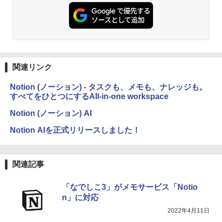
￥27,980
非エンジニア 初心者 素人 でも安心 使い
方 マニュアル AI副業にもコンテンツ作成
にもKindle出版にも！ 非エンジニアのた
めのAIコーディング入門シリーズ
Amazon Kindle Paperwhite (16GB) 7イ
ンチディスプレイ、色調調節ライト、12
￥99
週間持続バッテリー、広告なし、ブラッ
ク
関連リンク
￥22,980
AIイラスト表現辞典: 思い通りの絵を引き
出す プロンプトの言葉 AI画像生成シリー
Notion (ノーション) - タスクも、メモも、ナレッジも。
ズ (はぴーイラストLabo)
すべてをひとつにするAll-in-one workspace
Amazon Kindle Colorsoft | 16GBストレ
￥480
ージ、防水、7インチカラーディスプレ
Notion (ノーション) AI
イ、色調調節ライト、最大8週間持続バッ
テリー、広告無し、ブラック (2025年発
Notion AIを正式リリースしました！
売)
FM TOWNS ハイパー・カタログ: 本体ハ
ードウェア・市販ソフトウェアのパーフ
￥31,980
ェクトリストと最新エミュレータ紹介
関連記事
￥1,600
New Amazon Kindle Scribe Colorsoft |
「なでしこ3」がメモサービス「Notio
11インチカラーディスプレイ、64GBスト
n」に対応
レージ、ノート機能搭載、明るさ自動調
整、色調調節ライト、プレミアムペン付
2022年4月11日
き、グラファイト