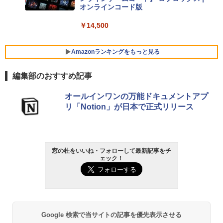
オンラインコード版
【Amazon.co.jp限定】ASUS ノートパソ
コン Vivobook 15 M1502NAQ 15.6イン
￥14,500
チ AMD Ryzen 7 170 メモリ16GB SSD 5
12GB Microsoft 365 Personal (24か月
版) 搭載 Windows 11 重量1.7kg Wi-Fi 6
Amazonランキングをもっと見る
E クワイエットブルー M1502NAQ-R716
5BUWS
編集部のおすすめ記事
￥109,800
生成AIパスポート公式テキスト 第４版
Amazon Kindle - 目に優しい、かさばら
オールインワンの万能ドキュメントアプ
ない、大きな画面で読みやすい、6週間持
リ「Notion」が日本で正式リリース
続バッテリー、6インチディスプレイ電子
￥1,766
書籍リーダー、マッチャ、16GB、広告な
し
￥16,980
窓の杜をいいね・フォローして最新記事をチ
1冊ですべて身につくHTML & CSSとWe
ェック！
bデザイン入門講座［第2版］
Kindle Paperwhite シグニチャーエディ
ション (32GB) 7インチディスプレイ、明
￥1,292
るさ自動調整、色調調節ライト、12週間
持続バッテリー、広告なし、メタリック
ブラック
Google 検索で当サイトの記事を優先表示させる
ClaudeCode いちばんやさしい 教科書: