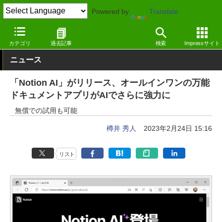
Powered by
Translate
窓の杜
オフィス・ドキュメント
オフィス
Windows
カテゴリ
過去記事
検索
Impressサイト
ニュース
「Notion AI」がリリース、オールインワンの万能
ドキュメントアプリがAIでさらに強力に
無償での試用も可能
樽井 秀人
2023年2月24日 15:16
リスト