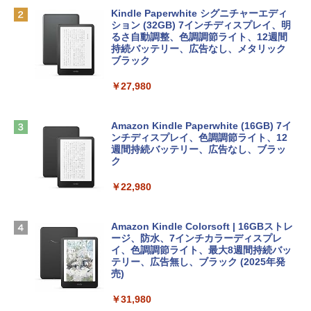
bデザイン入門講座［第2版］
Robloxギフトカード - 1000 Robux 【限
定バーチャルアイテムを含む】 【オンラ
Kindle Paperwhite シグニチャーエディ
tomtoc 360°保護 15.6 16インチ パソコ
インゲームコード】 ロブロックス |オン
ション (32GB) 7インチディスプレイ、明
￥1,292
ンケース Dell NEC Lavie ASUS HP dyna
ラインコード版
るさ自動調整、色調調節ライト、12週間
book Lenovo対応
持続バッテリー、広告なし、メタリック
ブラック
￥1,600
￥2,952
ClaudeCode いちばんやさしい 教科書:
￥27,980
非エンジニア 初心者 素人 でも安心 使い
方 マニュアル AI副業にもコンテンツ作成
Robloxギフトカード - 2,000 Robux 【限
にもKindle出版にも！ 非エンジニアのた
Apple 2026 MacBook Air M5チップ搭載
定バーチャルアイテムを含む】 【オンラ
めのAIコーディング入門シリーズ
13インチノートブック：AIとApple Intell
インゲームコード】 ロブロックス | オン
Amazon Kindle Paperwhite (16GB) 7イ
igence、13.6インチLiquid Retinaディ
ラインコード版
ンチディスプレイ、色調調節ライト、12
￥99
スプレイ、16GBユニファイドメモリ、1
週間持続バッテリー、広告なし、ブラッ
TB SSDストレージ、12MPセンターフレ
ク
￥3,200
ームカメラ、日本語キーボード、Touch I
D - ミッドナイト
￥22,980
AIイラスト表現辞典: 思い通りの絵を引き
出す プロンプトの言葉 AI画像生成シリー
Microsoft Office Home & Business 202
￥278,800
ズ (はぴーイラストLabo)
4(最新 永続版)|オンラインコード版|Wind
ows11、10/mac対応|PC2台
Amazon Kindle Colorsoft | 16GBストレ
￥480
ージ、防水、7インチカラーディスプレ
【Amazon.co.jp限定】 HP ノートパソコ
イ、色調調節ライト、最大8週間持続バッ
￥39,582
ン 15-fd 15.6インチ 16GBメモリ 512GB
テリー、広告無し、ブラック (2025年発
SSD インテル Core 5
売)
FM TOWNS ハイパー・カタログ: 本体ハ
ードウェア・市販ソフトウェアのパーフ
Windows版 | Minecraft (マインクラフ
￥129,800
￥31,980
ェクトリストと最新エミュレータ紹介
ト): Java & Bedrock Edition | オンライ