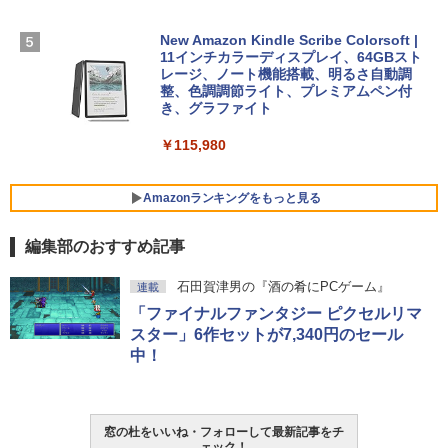
ンコード版
￥1,600
FMV ノートパソコン WE1-K3 (MS 365 P
New Amazon Kindle Scribe Colorsoft |
￥3,600
ersonal/Copilotキー搭載/Win 11/15.6型/
11インチカラーディスプレイ、64GBスト
Core i5/16GB/SSD 512GB/ホワイト) FM
レージ、ノート機能搭載、明るさ自動調
VWK3E15W_AZ
整、色調調節ライト、プレミアムペン付
き、グラファイト
￥139,880
￥115,980
Amazonランキングをもっと見る
編集部のおすすめ記事
石田賀津男の『酒の肴にPCゲーム』
連載
「ファイナルファンタジー ピクセルリマ
スター」6作セットが7,340円のセール
中！
窓の杜をいいね・フォローして最新記事をチ
ェック！