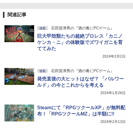
関連記事
石田賀津男の『酒の肴にPCゲーム』
連載
巨大甲殻類たちの超絶プロレス「カニノ
ケンカ・ニ」の体験版でズワイガニを育
ててみた
2024年2月2日
石田賀津男の『酒の肴にPCゲーム』
連載
発売直後の大ヒットはなぜ？ 「パルワー
ルド」の今とこれからを考える
2024年1月26日
Steamにて「RPGツクールXP」が無料配
布！「RPGツクールMZ」は半額に!!
2024年2月13日