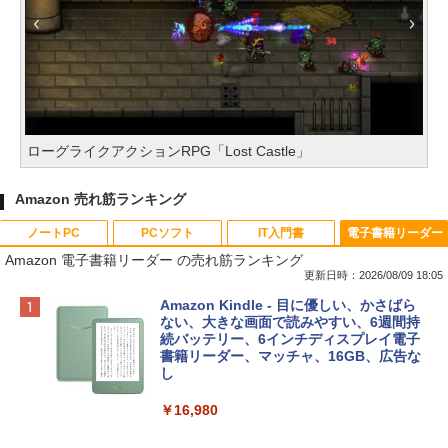
ローグライクアクションRPG「Lost Castle」
Amazon 売れ筋ランキング
ノートPC
PCソフト
IT入門書
電子書籍リーダー
Amazon 電子書籍リーダー の売れ筋ランキング
更新日時：2026/08/09 18:05
Apple 2026 MacBook Neo A18 Proチッ
Robloxギフトカード - 800 Robux 【限
生成AIパスポート公式テキスト 第４版
Amazon Kindle - 目に優しい、かさばら
プ搭載13インチノートブック：AIとAppl
定バーチャルアイテムを含む】 【オンラ
ない、大きな画面で読みやすい、6週間持
e Intelligenceのために設計、Liquid Ret
インゲームコード】 ロブロックス | オン
続バッテリー、6インチディスプレイ電子
￥1,766
inaディスプレイ、8GBユニファイドメモ
ラインコード版
書籍リーダー、マッチャ、16GB、広告な
リ、256GB SSDストレージ、1080p Fac
し
eTime HDカメラ - インディゴ
￥1,300
￥16,980
￥113,748
1冊ですべて身につくHTML & CSSとWe