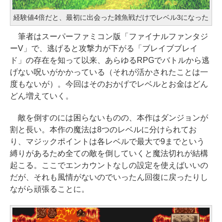
経験値4倍だと、最初に出会った雑魚戦だけでレベル3になった
筆者はスーパーファミコン版「ファイナルファンタジ
ーV」で、逃げると攻撃力が下がる「ブレイブブレイ
ド」の存在を知って以来、あらゆるRPGでバトルから逃
げない呪いがかかっている（それが活かされたことは一
度もないが）。今回はそのおかげでレベルとお金はどん
どん増えていく。
敵を倒すのには困らないものの、本作はダンジョンが
割と長い。本作の魔法は8つのレベルに分けられてお
り、マジックポイントは各レベルで最大で9までという
縛りがあるため全ての敵を倒していくと魔法切れが結構
起こる。ここでエンカウントなしの設定を使えばいいの
だが、それも風情がないのでいったん回復に戻ったりし
ながら頑張ることに。