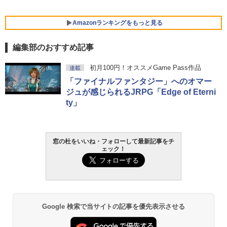
Amazonランキングをもっと見る
編集部のおすすめ記事
Robloxギフトカード - 800 Robux 【限
生成AIパスポート公式テキスト 第４版
Amazon Kindle Paperwhite (16GB) 7イ
初月100円！オススメGame Pass作品
連載
定バーチャルアイテムを含む】 【オンラ
ンチディスプレイ、色調調節ライト、12
「ファイナルファンタジー」へのオマー
インゲームコード】 ロブロックス | オン
週間持続バッテリー、広告なし、ブラッ
￥1,766
ラインコード版
ク
ジュが感じられるJRPG「Edge of Eterni
ty」
￥1,300
￥22,980
AIイラスト表現辞典: 思い通りの絵を引き
出す プロンプトの言葉 AI画像生成シリー
Microsoft Office Home & Business 202
Amazon Kindle - 目に優しい、かさばら
窓の杜をいいね・フォローして最新記事をチ
ズ (はぴーイラストLabo)
4(最新 永続版)|オンラインコード版|Wind
ない、大きな画面で読みやすい、6週間持
ェック！
ows11、10/mac対応|PC2台
続バッテリー、6インチディスプレイ電子
書籍リーダー、ブラック、16GB、広告な
￥480
し
￥39,582
￥16,980
ClaudeCode いちばんやさしい 教科書:
非エンジニア 初心者 素人 でも安心 使い
Robloxギフトカード - 2,000 Robux 【限
Google 検索で当サイトの記事を優先表示させる
方 マニュアル AI副業にもコンテンツ作成
定バーチャルアイテムを含む】 【オンラ
にもKindle出版にも！ 非エンジニアのた
インゲームコード】 ロブロックス | オン
Kindle Paperwhite シグニチャーエディ