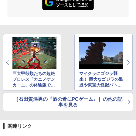
めのAIコーディング入門シリーズ
ラインコード版
ション (32GB) 7インチディスプレイ、明
るさ自動調整、色調調節ライト、12週間
持続バッテリー、広告なし、メタリック
￥99
￥3,200
ブラック
￥27,980
1冊ですべて身につくHTML & CSSとWe
Robloxギフトカード - 1000 Robux 【限
bデザイン入門講座［第2版］
定バーチャルアイテムを含む】 【オンラ
インゲームコード】 ロブロックス |オン
ラインコード版
Amazon Kindle Colorsoft | 16GBストレ
￥1,292
ージ、防水、7インチカラーディスプレ
イ、色調調節ライト、最大8週間持続バッ
￥1,600
テリー、広告無し、ブラック (2025年発
売)
FM TOWNS ハイパー・カタログ: 本体ハ
ードウェア・市販ソフトウェアのパーフ
巨大甲殻類たちの超絶
マイクラにゴジラ襲
Windows版 | Minecraft (マインクラフ
￥31,980
ェクトリストと最新エミュレータ紹介
ト): Java & Bedrock Edition | オンライ
プロレス「カニノケン
来！ 巨大なゴジラの撃
ンコード版
カ・ニ」の体験版でズ
退や東宝大怪獣バトル
￥1,600
ワイガニを育ててみた
など4つのゲームが楽
New Amazon Kindle Scribe Colorsoft |
￥3,600
しめるDLCを試す
［石田賀津男の『酒の肴にPCゲーム』］の他の記
11インチカラーディスプレイ、64GBスト
レージ、ノート機能搭載、明るさ自動調
事を見る
整、色調調節ライト、プレミアムペン付
き、グラファイト
関連リンク
￥115,980