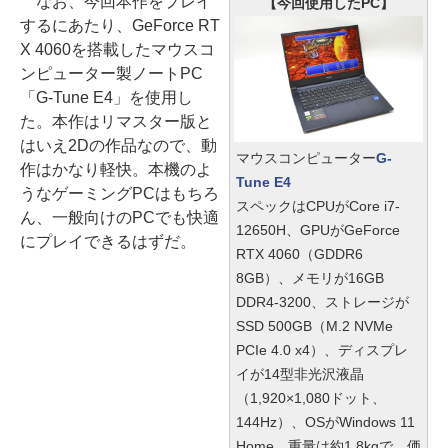
なお、今回本作をプレイ
【今回使用したPC】
するにあたり、GeForce RT
X 4060を搭載したマウスコ
ンピューター製ノートPC
「G-Tune E4」を使用し
た。本作はリマスター版と
はいえ2Dの作品なので、動
マウスコンピューター
G-
作はかなり軽快。本機のよ
Tune E4
うなゲーミングPCはもちろ
スペックはCPUがCore i7-
ん、一般向けのPCでも快適
12650H、GPUがGeForce
にプレイできるはずだ。
RTX 4060（GDDR6
8GB）、メモリが16GB
DDR4-3200、ストレージが
SSD 500GB（M.2 NVMe
PCIe 4.0 x4）、ディスプレ
イが14型非光沢液晶
（1,920×1,080ドット、
144Hz）、OSがWindows 11
Home。重量は約1.8kgで、価