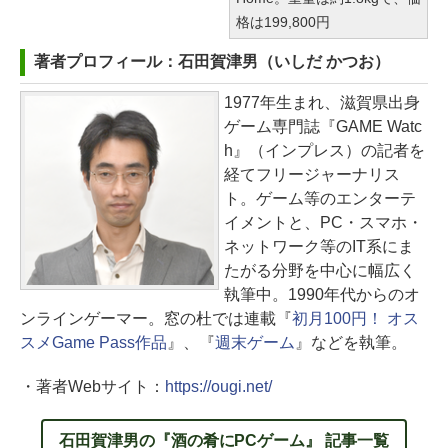
格は199,800円
著者プロフィール：石田賀津男（いしだ かつお）
1977年生まれ、滋賀県出身
ゲーム専門誌『GAME Watc
h』（インプレス）の記者を
経てフリージャーナリス
ト。ゲーム等のエンターテ
イメントと、PC・スマホ・
ネットワーク等のIT系にま
たがる分野を中心に幅広く
執筆中。1990年代からのオ
ンラインゲーマー。窓の杜では連載『
初月100円！ オス
スメGame Pass作品
』、『
週末ゲーム
』などを執筆。
・著者Webサイト：
https://ougi.net/
石田賀津男の『酒の肴にPCゲーム』 記事一覧