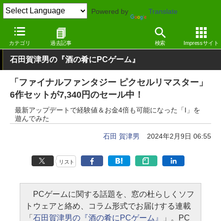
Powered by
Translate
窓の杜
エンタメ
ゲーム
Windows
カテゴリ
過去記事
検索
Impressサイト
石田賀津男の『酒の肴にPCゲーム』
「ファイナルファンタジー ピクセルリマスター」
6作セットが7,340円のセール中！
最新アップデートで経験値＆お金4倍も可能になった「I」を
遊んでみた
石田 賀津男
2024年2月9日 06:55
リスト
PCゲームに関する話題を、窓の杜らしくソフ
トウェアと絡め、コラム形式でお届けする連載
「
石田賀津男の『酒の肴にPCゲーム』
」。PC