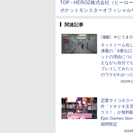
TOP - HEROZ株式会社（ヒーロ
ポケットモンスターオフィシャル
関連記事
やじうまの
連載
ネットミーム化
沸騰の「8番出口
ットの理由につ
えながら自分で
プレイしてみた
のワケがわかっ
2023年
恋愛サイコホラ
作「ドキドキ文
ラス！」が無料配
Epic Games St
期間限定
202