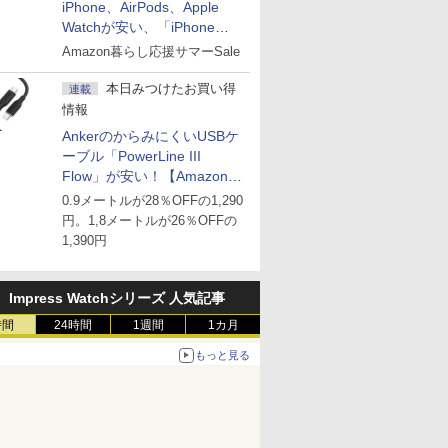
iPhone、AirPods、Apple
Watchが安い、「iPhone
Air」256GB版が139,800円な
Amazon暮らし応援サマーSale
ど
本日みつけたお買い得
連載
情報
AnkerのからみにくいUSBケ
ーブル「PowerLine III
Flow」が安い！【Amazon暮
らし応援サマーSale】
0.9メートルが28％OFFの1,290
円。1,8メートルが26％OFFの
1,390円
Impress Watchシリーズ 人気記事
時間
24時間
1週間
1カ月
もっと見る