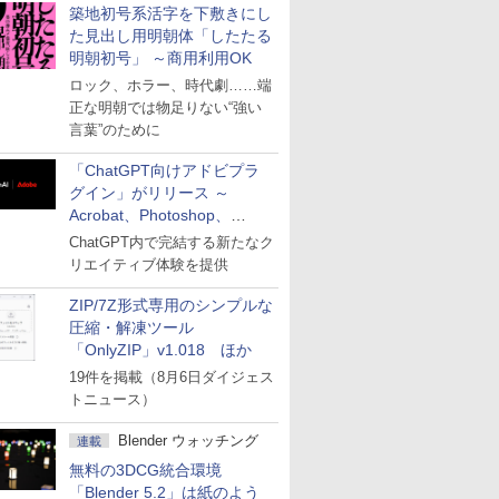
築地初号系活字を下敷きにし
た見出し用明朝体「したたる
明朝初号」 ～商用利用OK
ロック、ホラー、時代劇……端
正な明朝では物足りない“強い
言葉”のために
「ChatGPT向けアドビプラ
グイン」がリリース ～
Acrobat、Photoshop、
Premiereなどの機能を1つの
ChatGPT内で完結する新たなク
プラグインに統合
リエイティブ体験を提供
ZIP/7Z形式専用のシンプルな
圧縮・解凍ツール
「OnlyZIP」v1.018 ほか
19件を掲載（8月6日ダイジェス
トニュース）
Blender ウォッチング
連載
無料の3DCG統合環境
「Blender 5.2」は紙のよう