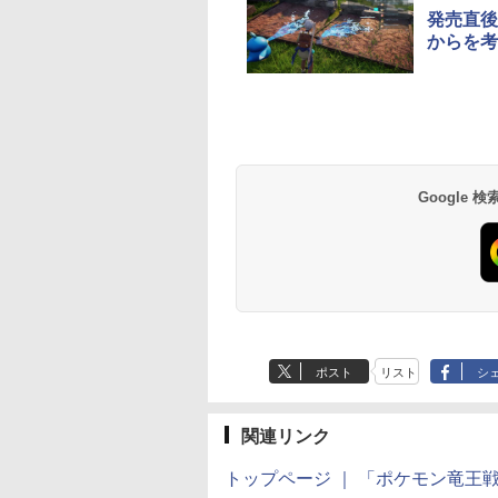
ンチMacBook
発売直後
Neo(A18 Pro)|ダウン
からを考
ロード版
生成AIパスポート公
Amazon Kindle
AIイラスト表現辞典:
Amazon Kindle - 目
式テキスト 第４版
Paperwhite (16GB)
思い通りの絵を引き
に優しい、かさばら
7インチディスプレ
出す プロンプトの言
ない、大きな画面で
￥1,766
イ、色調調節ライ
葉 AI画像生成シリー
読みやすい、6週間
￥27,980
￥480
￥19,980
Google
ト、12週間持続バッ
ズ (はぴーイラスト
続バッテリー、6イ
テリー、広告なし、
Labo)
チディスプレイ電子
ブラック
書籍リーダー、ブラ
ック、16GB、広告
し
ポスト
リスト
シ
関連リンク
トップページ ｜ 「ポケモン竜王戦