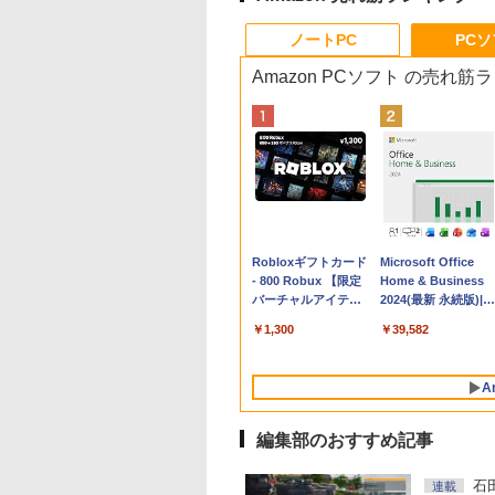
ノートPC
PC
Amazon PCソフト の売れ筋
Apple 2026
Robloxギフトカード
tomtoc 360°保護
Microsoft Office
MacBook Neo A18
- 800 Robux 【限定
15.6 16インチ パソ
Home & Business
Proチップ搭載13イ
バーチャルアイテム
ンケース Dell NEC
2024(最新 永続版)|オ
ンチノートブック：
を含む】 【オンライ
Lavie ASUS HP
ンラインコード
￥162,598
￥1,300
￥2,952
￥39,582
AIとApple
ンゲームコード】 ロ
dynabook Lenovo
版|Windows11、
Intelligence、Liquid
ブロックス | オンラ
対応
10/mac対応|PC2台
Retinaディスプレ
インコード版
A
イ、8GBメモリ、
512GB SSD、1080p
FaceTime HDカメ
編集部のおすすめ記事
ラ、Touch ID - イン
ディゴ + 3年延長
石
連載
AppleCare+ for 13イ