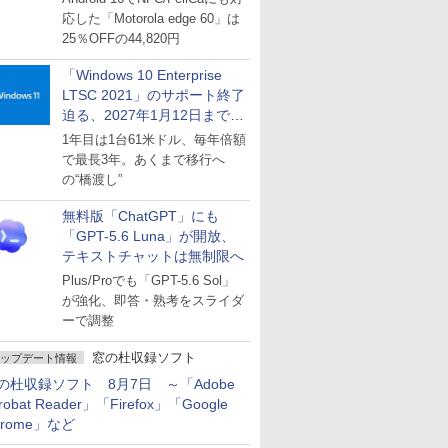
応した「Motorola edge 60」は
25％OFFの44,820円
「Windows 10 Enterprise
LTSC 2021」のサポート終了
迫る、2027年1月12日まで
～ESUは9月1日から販売
1年目は1台61米ドル、毎年倍額
で最長3年。あくまで移行へ
の“橋渡し”
無料版「ChatGPT」にも
「GPT-5.6 Luna」が開放、
テキストチャットは無制限へ
Plus/Proでも「GPT-5.6 Sol」
が強化、即答・熟考をスライダ
ーで調整
窓の杜収録ソフト
ップデート情報
の杜収録ソフト 8月7日 ～「Adobe
robat Reader」「Firefox」「Google
hrome」など