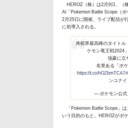
HEROZ（株）は2月9日、
AI「Pokemon Battle 
2月25日に開催、ライブ配信が
に初導入される。
将棋界最高峰のタイトル
ケモン竜王戦2024
強豪に立
名誉ある「ポ
https://t.co/hOZbmTCA7r
ンユナイ
— ポケモン公式 (@
「Pokemon Battle Sc
いう目的のもと、HEROZがポ