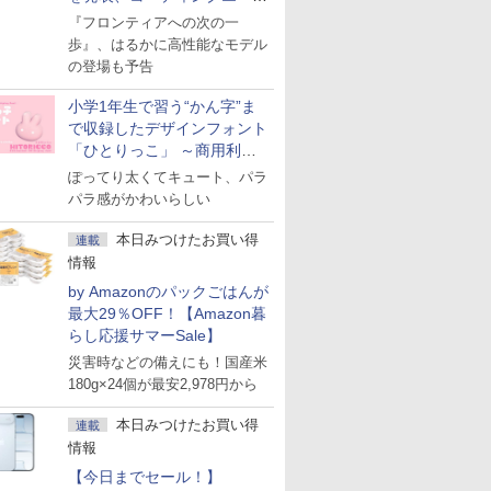
ェント「Muse Code」も
『フロンティアへの次の一
歩』、はるかに高性能なモデル
の登場も予告
小学1年生で習う“かん字”ま
で収録したデザインフォント
「ひとりっこ」 ～商用利用
OK
ぽってり太くてキュート、パラ
パラ感がかわいらしい
本日みつけたお買い得
連載
情報
by Amazonのパックごはんが
最大29％OFF！【Amazon暮
らし応援サマーSale】
災害時などの備えにも！国産米
180g×24個が最安2,978円から
本日みつけたお買い得
連載
情報
【今日までセール！】