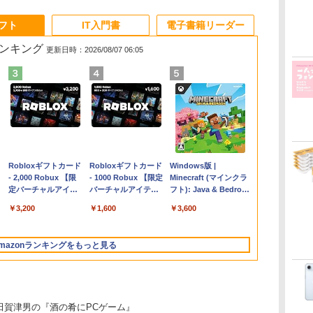
ソフト
IT入門書
電子書籍リーダー
ランキング
更新日時：2026/08/07 06:05
Apple 2026
Robloxギフトカード
【Amazon.co.jp限
Robloxギフトカード
FMV ノートパソコン
Windows版 |
コ
MacBook Air M5チ
- 2,000 Robux 【限
定】 HP ノートパソ
- 1000 Robux 【限定
WE1-K3 (MS 365
Minecraft (マインクラ
ップ搭載13インチノ
定バーチャルアイテ
コン 15-fd 15.6イン
バーチャルアイテム
Personal/Copilotキー
フト): Java & Bedrock
ートブック：AIと
ムを含む】 【オンラ
チ 16GBメモリ
を含む】 【オンライ
搭載/Win 11/15.6
Edition | オンラインコ
￥347,600
￥3,200
￥129,800
￥1,600
￥123,400
￥3,600
Apple Intelligence、
インゲームコード】
512GB SSD インテ
ンゲームコード】 ロ
型/Core i5/16GB/SSD
ード版
13.6インチLiquid
ロブロックス | オン
ル Core 5
ブロックス |オンライ
512GB/ホワイト)
Retinaディスプレ
ラインコード版
ンコード版
FMVWK3E15W_AZ
mazonランキングをもっと見る
イ、24GBユニファイ
ドメモリ、1TB
SSD、12MPセンター
フレームカメラ、
Touch ID - ミッドナ
田賀津男の『酒の肴にPCゲーム』
イト + 3年延長