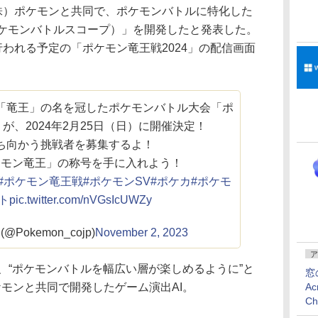
（株）ポケモンと共同で、ポケモンバトルに特化した
Scope（ポケモンバトルスコープ）」を開発したと発表した。
行われる予定の「ポケモン竜王戦2024」の配信画面
「竜王」の名を冠したポケモンバトル大会「ポ
」が、2024年2月25日（日）に開催決定！
ち向かう挑戦者を募集するよ！
ケモン竜王」の称号を手に入れよう！
#ポケモン竜王戦
#ポケモンSV
#ポケカ
#ポケモ
ト
pic.twitter.com/nVGsIcUWZy
Pokemon_cojp)
November 2, 2023
ア
ope」は、“ポケモンバトルを幅広い層が楽しめるように”と
窓
Ac
ケモンと共同で開発したゲーム演出AI。
C