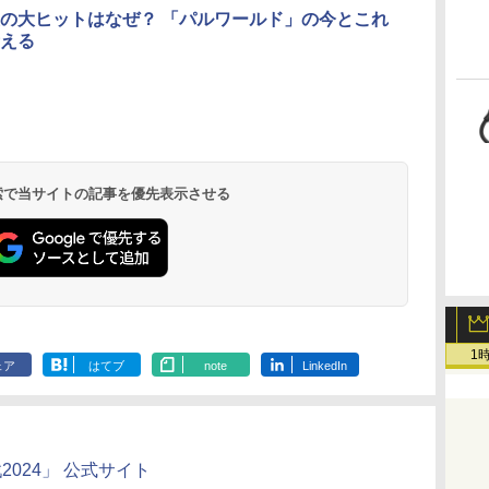
AppleCare+ for 13イ
の大ヒットはなぜ？ 「パルワールド」の今とこれ
ンチMacBook
える
Air(M5)|ダウンロー
ド版
ClaudeCode いちば
Kindle Paperwhite
1冊ですべて身につく
Amazon Kindle
FM TOWNS ハイパ
New Amazon Kindle
んやさしい 教科書:
シグニチャーエディ
HTML & CSSとWeb
Colorsoft | 16GBス
ー・カタログ: 本体ハ
Scribe Colorsoft | 11
非エンジニア 初心者
ション (32GB) 7イン
デザイン入門講座
トレージ、防水、7イ
ードウェア・市販ソフ
インチカラーディスプ
持
素人 でも安心 使い方
チディスプレイ、明
［第2版］
ンチカラーディスプ
トウェアのパーフェク
レイ、64GBストレー
￥99
￥32,980
￥2,326
￥39,980
￥1,600
￥115,980
 検索で当サイトの記事を優先表示させる
ン
マニュアル AI副業に
るさ自動調整、色調
レイ、色調調節ライ
トリストと最新エミュ
ジ、ノート機能搭載、
もコンテンツ作成に
調節ライト、12週間
ト、最大8週間持続バ
レータ紹介
明るさ自動調整、色調
もKindle出版にも！
持続バッテリー、広
ッテリー、広告無
調節ライト、プレミア
な
非エンジニアのため
告なし、メタリック
し、ブラック (2025
ムペン付き、グラファ
のAIコーディング入
ブラック
年発売)
イト
門シリーズ
1
ェア
はてブ
note
LinkedIn
2024」 公式サイト