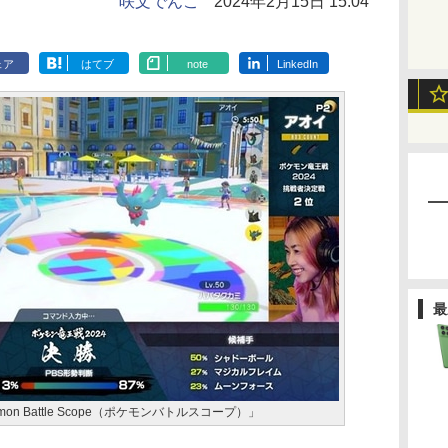
咲文でんこ
2024年2月15日 15:04
ェア
はてブ
note
LinkedIn
最
n Battle Scope（ポケモンバトルスコープ）」