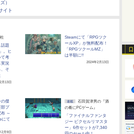
ーズ）
サイト
Steamにて「RPGツク
杜
ールXP」が無料配布！
し話題
「RPGツクールMZ」
」。ヒ
は半額に!!
いて考
2024年2月13日
も実況
ら、そ
た
12月13日
ーの傑
石田賀津男の『酒
連載
芸部プ
の肴にPCゲーム』
布 ～
「ファイナルファンタ
oreにて
ジー ピクセルリマスタ
ー」6作セットが7,340
4年2月9日
円のセール中！